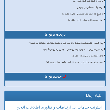
مردم از اینترنت کوتاه نمی آید
تولد یک شاهکار مینیاتوری
ما هیچ گاه اینترنت حقیقی را تجربه نکردیم
نسل سوم شاسی بلند ارباب حلقه ها
پربحث ترین ها
چرا کامیون های کشنده همزمان از سه نوع لاستیک متفاوت استفاده می کنند؟
چه طور با ریموت خاموش و باتری خالی، خودرو را روشن کنیم؟
قابل اعتمادترین برندهای موبایل
ساخت پلت فرم ایرانی تست اقدامات مخرب سایبری به AI
جدیدترین ها
تگهای رهاتل
اینترنت
خدمات
اپل
ارتباطات و فناوری اطلاعات
آنلاین