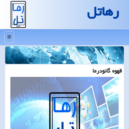
رهاتل
منو
قهوه گانودرما