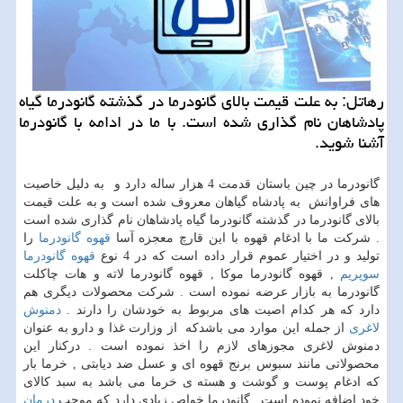
رهاتل: به علت قیمت بالای گانودرما در گذشته گانودرما گیاه
پادشاهان نام گذاری شده است. با ما در ادامه با گانودرما
آشنا شوید.
گانودرما در چین باستان قدمت 4 هزار ساله دارد و به دلیل خاصیت
های فراوانش به پادشاه گیاهان معروف شده است و به علت قیمت
بالای گانودرما در گذشته گانودرما گیاه پادشاهان نام گذاری شده است
. شرکت ما با ادغام قهوه با این قارچ معجزه آسا
قهوه گانودرما
را
تولید و در اختیار عموم قرار داده است که در 4 نوع
قهوه گانودرما
سوپریم
, قهوه گانودرما موکا , قهوه گانودرما لاته و هات چاکلت
گانودرما به بازار عرضه نموده است . شرکت محصولات دیگری هم
دارد که هر کدام اصیت های مربوط به خودشان را دارند .
دمنوش
لاغری
از جمله این موارد می باشدکه از وزارت غذا و دارو به عنوان
دمنوش لاغری مجوزهای لازم را اخذ نموده است . درکنار این
محصولاتی مانند سبوس برنج قهوه ای و عسل ضد دیابتی , خرما بار
که ادغام پوست و گوشت و هسته ی خرما می باشد به سبد کالای
خود اضافه نموده است . گانودرما خواص زیادی دارد که موجب
درمان