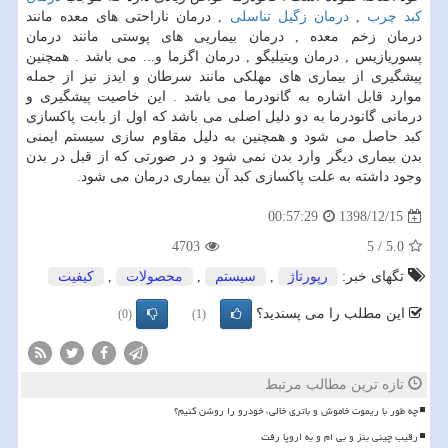
کبد چرب
,
درمان زگیل تناسلی
, درمان ناراحتی های معده مانند
درمان زخم معده , درمان بیماریی های پوستی مانند درمان
پسوریازیس , درمان ویتیلیگو , درمان اگزما و... می باشد . همچنین
پیشگیری از بیماری های مهلکی مانند سرطان و ایدز نیز از جمله
موارد قابل اشاره به گانودرما می باشد . این خاصیت پیشگیری و
درمانی گانودرما به دو دلیل اصلی می باشد که اول از بابت پاکسازی
کبد حاصل می شود و همچنین به دلیل مقاوم سازی سیستم ایمنی
بدن بیماری دیگر وارد بدن نمی شود و در صورتی که از قبل در بدن
وجود داشته به علت پاکسازی کبد آن بیماری درمان می شود.
1398/12/15
00:57:29
4703
5
/
5.0
تگهای خبر:
رپورتاژ
,
سیستم
,
محصولات
,
كیفیت
این مطلب را می پسندید؟
(0)
(1)
تازه ترین مطالب مرتبط
چه طور با ریموت خاموش و باتری خالی، خودرو را روشن کنیم؟
رقیب چینی بنز و بی ام و به اروپا رفت