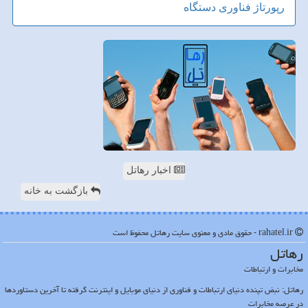
رپورتاژ
فناوری
دستگاه
اخبار رهاتل
بازگشت به خانه
rahatel.ir - حقوق مادی و معنوی سایت رهاتل محفوظ است
رهاتل
مخابرات و ارتباطات
رهاتل: نبض تپنده دنیای ارتباطات و فناوری از دنیای موبایل و اینترنت گرفته تا آخرین دستاوردها
در عرصه مخابرات