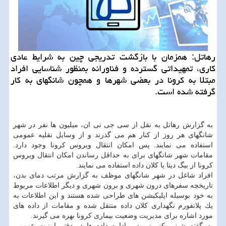
رهاتل: همزمان با بازگشت تدریجی چین به شرایط عادی
كاری، تمهیداتی گسترده و فناورانه بمنظور شناسایی افراد
مبتلا به كرونا در بعضی شهرها و همچون شانگهای به كار
گرفته شده است.
به گزارش رهاتل به نقل از سی جی تی ان، میلیون ها نفر در شهر
شانگهای هر روز از كنار هم می گذرند و از وسایل نقلیه عمومی
استفاده می نمایند. پس امكان انتقال ویروس كرونا وجود دارد.
مقامات شهر شانگهای برای به حداقل رساندن امكان انتقال ویروس
كرونا از بیگ دیتا یا كلان داده استفاده می نمایند.
افراد شاغل در شهر شانگهای موظف به گزارش مرتب دمای بدن،
تاریخچه سفرهای درون شهری و برون شهری و دیگر اطلاعات مربوط
به خود بوسیله اپلیكیشن های طراحی شده هستند و این اطلاعات به
یك پلاتفورم نگهداری كلان داده منتقل شده و مقامات از داده های
مورد اشاره برای مدیریت وضعیت بیماری كرونا بهره می گیرند.
به گفته شن یوكسین مدیر اداره داده ها در دفتر امنیت عمومی