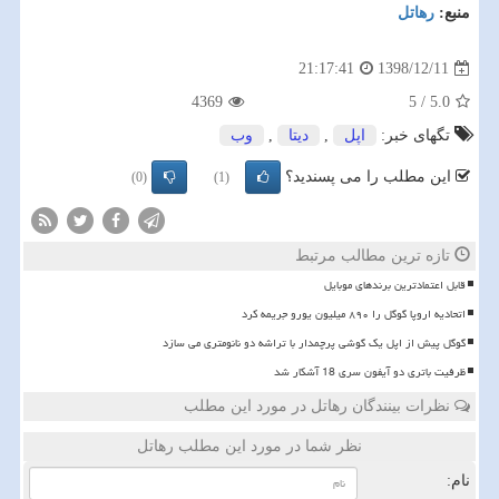
منبع:
رهاتل
1398/12/11
21:17:41
4369
5
/
5.0
تگهای خبر:
اپل
,
دیتا
,
وب
این مطلب را می پسندید؟
(0)
(1)
تازه ترین مطالب مرتبط
قابل اعتمادترین برندهای موبایل
اتحادیه اروپا گوگل را ۸۹۰ میلیون یورو جریمه کرد
گوگل پیش از اپل یک گوشی پرچمدار با تراشه دو نانومتری می سازد
ظرفیت باتری دو آیفون سری 18 آشکار شد
نظرات بینندگان رهاتل در مورد این مطلب
نظر شما در مورد این مطلب رهاتل
نام: