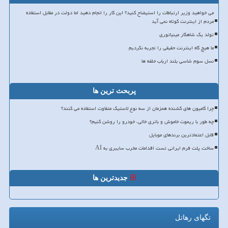
می خواهید وزیر ارتباطات را استیضاح کنید؟ این کار را انجام دهید اما دولت در مقابل استفاده
مردم از اینترنت کوتاه نمی آید
تولد یک شاهکار مینیاتوری
ما هیچ گاه اینترنت حقیقی را تجربه نکردیم
نسل سوم شاسی بلند ارباب حلقه ها
پربحث ترین ها
چرا کامیون های کشنده همزمان از سه نوع لاستیک متفاوت استفاده می کنند؟
چه طور با ریموت خاموش و باتری خالی، خودرو را روشن کنیم؟
قابل اعتمادترین برندهای موبایل
ساخت پلت فرم ایرانی تست اقدامات مخرب سایبری به AI
جدیدترین ها
تگهای رهاتل