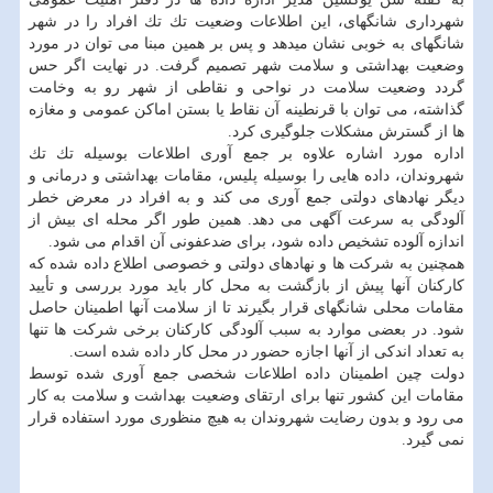
شهرداری شانگهای، این اطلاعات وضعیت تك تك افراد را در شهر
شانگهای به خوبی نشان میدهد و پس بر همین مبنا می توان در مورد
وضعیت بهداشتی و سلامت شهر تصمیم گرفت. در نهایت اگر حس
گردد وضعیت سلامت در نواحی و نقاطی از شهر رو به وخامت
گذاشته، می توان با قرنطینه آن نقاط یا بستن اماكن عمومی و مغازه
ها از گسترش مشكلات جلوگیری كرد.
اداره مورد اشاره علاوه بر جمع آوری اطلاعات بوسیله تك تك
شهروندان، داده هایی را بوسیله پلیس، مقامات بهداشتی و درمانی و
دیگر نهادهای دولتی جمع آوری می كند و به افراد در معرض خطر
آلودگی به سرعت آگهی می دهد. همین طور اگر محله ای بیش از
اندازه آلوده تشخیص داده شود، برای ضدعفونی آن اقدام می شود.
همچنین به شركت ها و نهادهای دولتی و خصوصی اطلاع داده شده كه
كاركنان آنها پیش از بازگشت به محل كار باید مورد بررسی و تأیید
مقامات محلی شانگهای قرار بگیرند تا از سلامت آنها اطمینان حاصل
شود. در بعضی موارد به سبب آلودگی كاركنان برخی شركت ها تنها
به تعداد اندكی از آنها اجازه حضور در محل كار داده شده است.
دولت چین اطمینان داده اطلاعات شخصی جمع آوری شده توسط
مقامات این كشور تنها برای ارتقای وضعیت بهداشت و سلامت به كار
می رود و بدون رضایت شهروندان به هیچ منظوری مورد استفاده قرار
نمی گیرد.