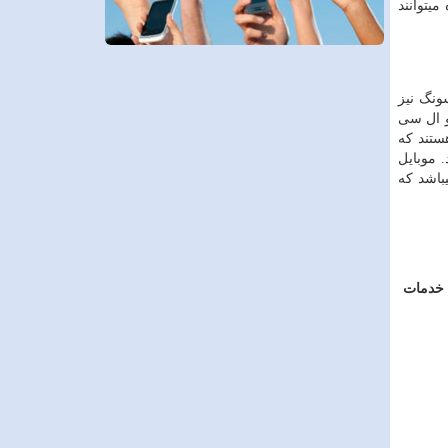
میتوانند
ونگ نیز
و ال سی
تند که
 موبایل
باشد که
خدمات