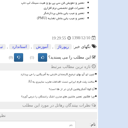
تعمیر و تعویض فن سی پی یو و هیت سینک لپ تاپ
تعمیرات فوق تخصصی نرم افزاری
تعمیر و عیب یابی بخش پردازشگر
تعمیر و عیب یابی بخش تغذیه (
PMU
)
1398/12/10
19:29:55
تگهای خبر:
رپورتاژ
,
آموزش
,
استاندارد
,
تب
این مطلب را می پسندید؟
(0)
(1)
تازه ترین مطالب مرتبط
اوپن ای آی بهای ترجیح کارمندان خارجی به آمریکایی را می پردازد
ساخت پلت فرم ایرانی تست اقدامات مخرب سایبری به AI
آیا کولا آشکروفتین گران تر از طلا است؟
چرا فاکتور تعمیر ماشین های مدرن اشک رانندگان را درمی آورد؟
نظرات بینندگان رهاتل در مورد این مطلب
نظر
نام: