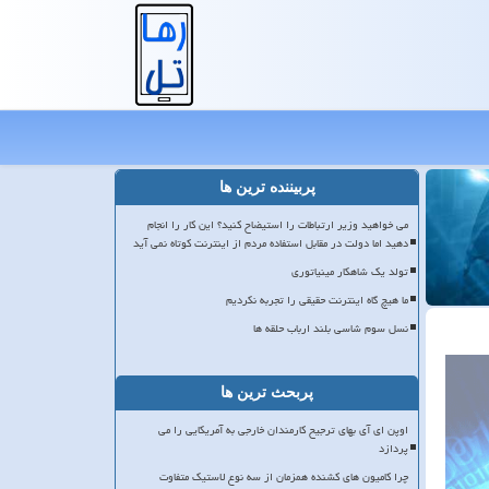
پربیننده ترین ها
می خواهید وزیر ارتباطات را استیضاح کنید؟ این کار را انجام
دهید اما دولت در مقابل استفاده مردم از اینترنت کوتاه نمی آید
تولد یک شاهکار مینیاتوری
ما هیچ گاه اینترنت حقیقی را تجربه نکردیم
نسل سوم شاسی بلند ارباب حلقه ها
پربحث ترین ها
اوپن ای آی بهای ترجیح کارمندان خارجی به آمریکایی را می
پردازد
چرا کامیون های کشنده همزمان از سه نوع لاستیک متفاوت