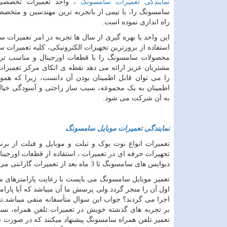
نمایندگی تعمیرات سامسونگ
، واحد تعمیرات تخصصی
سامسونگ را، با تیمی از باتجربه ترین مهندسین و متخصص
راه اندازی نموده است.
این واحد با بهره گیری از سال ها تجربه در امر تعمیرات 
استفاده از بروزترین تجهیزات الکترونیکی، کلیه تعمیرات
محصولات سامسونگ را با قطعات اورجینال و مناسب تری
مشتریان عزیز ارائه می دهد نقطه ی اتکای مرکز تعمیر
را می توان قابل اطمینان بودن آن دانست، زیرا که هموار
اطمینان به یک مجموعه، سبب ساز راحتی و آسودگی خیا
به آن شرکت می شود.
نمایندگی
تعمیرات
موبایل
سامسونگ
تعمیرات انواع نوت بوک و تبلت و موبایل و فبلت از 
تجهیرات حرفه ای در تعمیرات ، استفاده از قطعات اورج
دیوایس های سامسونگ تا
3
ماه بعد از تعمیرات گارانتی می
تعمیر موبایل سامسونگ می بایست با رعایت پارامترهای مر
اول آن را منجر گردد.ولی پرسش ما آن میباشد که آیا پارا
اجرا می گردند؟ جواب این سوال متأسفانه منفی میباشد.تعم
بر تجربه های گذشته خویش در تعمیرات تلفن همراه، نس
تعمیر تلفن همراه سامسونگ پیشنهاد میکنند که در صورت ب