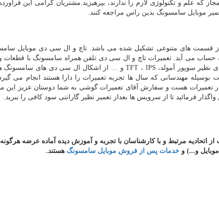
مجاز که علم و تکنولوژی لازم را ندارند، بپرهیزید.مشتریان گرامی این فرآورده 
یر موبایل سامسونگ بدین راس مراجعه کنند.
از قسمت های متنوعی تشکیل شده می باشد. تاچ و ال سی دی موبایل سامس
به حساب می آید. تعمیرات تاچ و ال سی دی تلفن همراه سامسونگ با قطعات 
ی نظیر سوپور آمولد،
IPS
،
TFT
و
…
از اشکال ال سی دی های سامسونگ هس
سیله مهندسانی که سال ها تجربه تعمیرات را دارا هستند انجام می گیرد.
ر تعمیرات هست و سفارش آقای تعمیرات گوشی به شما دوستان عزیز این می
ار فرمائید تا از سرویس ها بعداز تعمیر نظیر گارانتی سود کافی را ببرید.
از
اتحادیه
مرتبط
و
با
کارشناسان
با
تجربه
و
آموزش
دیده
آماده
عرضه
هرگونه
موبایل و...) و
خدمات پس از فروش موبایل سامسونگ
هستند.