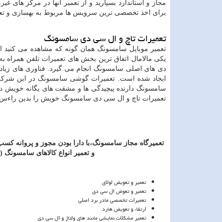
مجاز و استاندارد بسپارید و از تعمیر آنها در مرکز های غیر
برای اخذ تخصصی ترین سرویس ها مربوط به بهسازی و تعم
تعمیرات تاچ و ال سی دی سامسونگ
تعمیر موبایل سامسونگ همان گونه که مشاهده می کنید 
یکی مالامال اتفاق ترین بخش های تعمیرات تلفن همراه 
دی های اصلی سامسونگ انجام می گیرد. فناوری های زیاد
ایجاد شده است. تعمیرات گوشی سامسونگ در این شرکت بو
سامسونگ دارنده پیچیدگی ها و مشقت های یگانه خویش د
تعمیرات تاچ و ال سی دی سامسونگ خویش را بدین راءس واگذ
تعمیرگاه
مجاز
سامسونگ،با
دارا
بودن
مجوز
و
پروانه
کسب
و
تعمیر
انواع
کالاهای
سامسونگ (
تعمیر و تعویض لولای
تعمیر و تعوض ال سی دی
تعمیرات تخصصی مادر برد اصلی
ارتقاء و تعویض هارد
تعمیر مشکلات نمایشی مانند های ولتاژ و ال سی دی