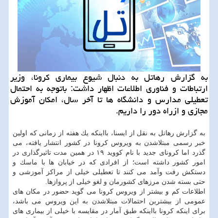
به گزارش رهاتل به دنبال شیوع بیماری كرونا، وزیر
ارتباطات و فناوری اطلاعات اظهار داشت: باتوجه به احتمال
تعطیلی مدارس و دانشگاه ها تا آخر سال، امكان آموزش
مجازی و ازراه دور را داریم.
به گزارش رهاتل به نقل از ایسنا، بااینكه یك هفته از زمانی كه اولین
خبر رسمی مبتلاشدن به ویروس كرونا در كشور انتشار یافته، می
گذرد اما كرونای جدید با نام كووید ۱۹ در همین مدت تاثیرگذاری در
امور كشور داشته است؛ از افرادی كه در خیابان ها با ماسك و
دستكش رفت وآمد می كنند تا تعطیلی خیلی از مراكز آموزشی و
حتی بسته شدن مرزهای كشورمان و لغو خیلی از پروازها.
اطلاعات كم و بیشتر از ویروس كرونا می گوید حضور در مكان های
عمومی از بیشترین احتمالات مبتلاشدن به این ویروس می باشد،
برای اینكه كرونا بااینكه طبق آمار در مقایسه با خیلی از بیماری های