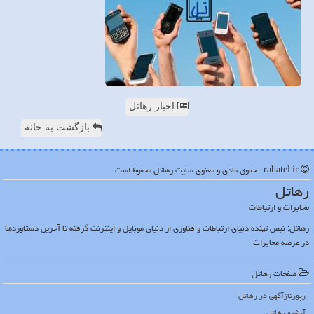
اخبار رهاتل
بازگشت به خانه
rahatel.ir - حقوق مادی و معنوی سایت رهاتل محفوظ است
رهاتل
مخابرات و ارتباطات
رهاتل: نبض تپنده دنیای ارتباطات و فناوری از دنیای موبایل و اینترنت گرفته تا آخرین دستاوردها
در عرصه مخابرات
صفحات رهاتل
رپورتاژآگهی در رهاتل
آرشیو رهاتل