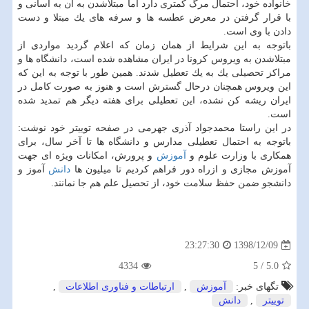
خانواده خود، احتمال مرگ كمتری دارد اما مبتلاشدن به آن به آسانی و
با قرار گرفتن در معرض عطسه ها و سرفه های یك مبتلا و دست
دادن با وی است.
باتوجه به این شرایط از همان زمان كه اعلام گردید مواردی از
مبتلاشدن به ویروس كرونا در ایران مشاهده شده است، دانشگاه ها و
مراكز تحصیلی یك به یك تعطیل شدند. همین طور با توجه به این كه
این ویروس همچنان درحال گسترش است و هنوز به صورت كامل در
ایران ریشه كن نشده، این تعطیلی برای هفته دیگر هم تمدید شده
است.
در این راستا محمدجواد آذری جهرمی در صفحه توییتر خود نوشت:
باتوجه به احتمال تعطیلی مدارس و دانشگاه ها تا آخر سال، برای
همكاری با وزارت علوم و
آموزش
و پرورش، امكانات ویژه ای جهت
آموزش مجازی و ازراه دور فراهم كردیم تا میلیون ها
دانش
آموز و
دانشجو ضمن حفظ سلامت خود، از تحصیل علم هم جا نمانند.
1398/12/09
23:27:30
4334
5
/
5.0
تگهای خبر:
آموزش
,
ارتباطات و فناوری اطلاعات
,
توییتر
,
دانش