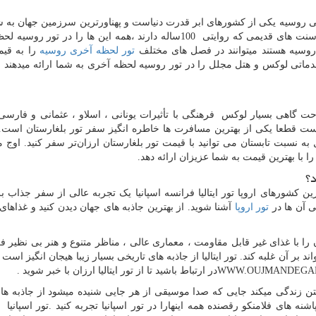
خی روسیه یکی از کشورهای ابر قدرت دنیاست و پهناورترین سرزمین جهان به 
 سنت های قدیمی که روایتی
100
ساله دارند ،همه این ها را در تور روسیه لح
روسیه هستند میتوانند در فصل های مختلف
تور لحظه آخری روسیه
را به قیم
دماتی لوکس و هتل مجلل را در تور روسیه لحظه آخری به شما ارائه میدهند . ب
 گاهی بسیار لوکس فرهنگی با تأثیرات یونانی ، اسلاو ، عثمانی و فارسی 
ت قطعا یکی از بهترین مسافرت ها خاطره انگیز سفر تور بلغارستان است.
ه نسبت تابستان می توانید با قیمت تور بلغارستان ارزان‌تر سفر کنید. اوج ما
را با بهترین قیمت به شما عزیزان ارائه دهد.
د؟
هترین کشورهای اروپا تور ایتالیا فرانسه اسپانیا یک تجربه عالی از سفر جذاب 
ی آن ها در
تور اروپا
آشنا شوید. از بهترین جاذبه های جهان دیدن کنید و غذاها
ندگان را با غذای غیر قابل مقاومت ، معماری عالی ، مناظر متنوع و هنر بی نظیر
اند بر آن غلبه کند. تور ایتالیا از جاذبه های تاریخی بسیار زیبا هیجان انگیز است
WWW.OUJMANDEGA
در ارتباط باشید تا از تور ایتالیا ارزان با خبر شوید .
 زندگی میکند جایی که صدا موسیقی از هر جایی شنیده میشود از جاذبه های
شنه های فلامنکو رقصنده همه اینهارا در تور اسپانیا تجربه کنید .تور اسپانی