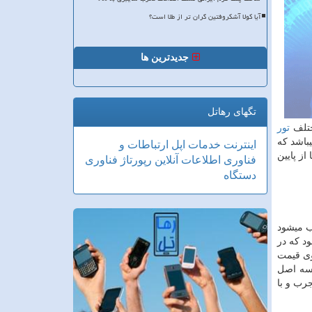
آیا کولا آشکروفتین گران تر از طلا است؟
جدیدترین ها
تگهای رهاتل
ختلف
تور
باشد که
اینترنت
خدمات
اپل
ارتباطات و
جلل را در تور گرجستان لحظه آخری به شما ارائه میدهند . با ما در ارتباط باشید WWW.OUJMANDEGAR.COM تا از پایین
فناوری اطلاعات
آنلاین
رپورتاژ
فناوری
دستگاه
ب میشود
د که در
اکو روی قیمت
ن سه اصل
رب و با