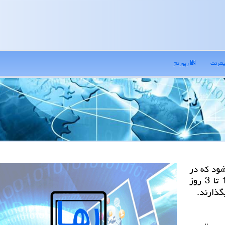
نترنت
رپورتاژ
شود كه در
یك فاصله زمانی تا تاریخ شروع تور معمولا بین 1 تا 3 روز
گذارند.