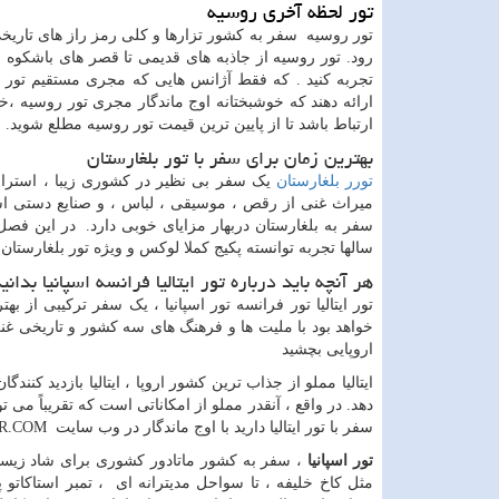
تور لحظه آخری روسیه
تور روسیه سفر به کشور تزارها و کلی رمز راز های تاری
رود. تور روسیه از جاذبه های قدیمی تا قصر های باشکوه
تجربه کنید . که فقط آژانس هایی که مجری مستقیم تور 
ارائه دهند که خوشبختانه اوج ماندگار مجری تور روسیه ،خ
ارتباط باشد تا از پایین ترین قیمت تور روسیه مطلع شوید.
بهترین زمان برای سفر با تور بلغارستان
تورر بلغارستان
یک سفر بی نظیر در کشوری زیبا ، استراحت
میراث غنی از رقص ، موسیقی ، لباس ، و صنایع دستی اس
سفر به بلغارستان دربهار مزایای خوبی دارد. در این فصل ب
سالها تجربه توانسته پکیج کملا لوکس و ویژه تور بلغارستان 
هر آنچه باید درباره تور ایتالیا فرانسه اسپانیا بدانی
تور ایتالیا تور فرانسه تور اسپانیا ، یک سفر ترکیبی از ب
خواهد بود با ملیت ها و فرهنگ های سه کشور و تاریخی غن
اروپایی بچشید
ایتالیا مملو از جذاب ترین کشور اروپا ، ایتالیا بازدید کن
دهد. در واقع ، آنقدر مملو از امکاناتی است که تقریباً می تو
سفر با تور ایتالیا دارید با اوج ماندگار در وب سایت
R.COM
تور اسپانیا
، سفر به کشور ماتادور کشوری برای شاد زیستن
مثل کاخ خلیفه ، تا سواحل مدیترانه ای ، تمبر استاکاتو پا