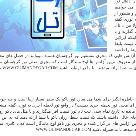
 دنبال تور
 می خواهیم
و منظور از
 توری گفته
می شود که در یک فاصله زمانی تا تاریخ شروع تور معمولا بین 1 تا 3
گذارند و یا
که ایرلاین
 قیمت بلیط
یط را داشته
 آژانس هایی که مجری مستقیم تور گرجستان هستند میتوانند در فصل های م
کی از معروف ترین آژانس ها اوج ماندگار است که مجری اصلی تور گرجستان می
خدماتی لوکس و هتل م
ری خاطره انگیز برای شما می سازد تور باکو یک سفر بسیار زیبا است و چه خو
 و اما معنی تور لحظه آخری چیست؟ در واقع تور لحظه آخری به توری گفته میشو
ه زمانی تا تاریخ شروع تور معمولا بین 1 تا 3 روز مانده به تاریخ تمام شدن ثبت نام تور قیمت آفر میگذارند و یا هتل های ب
 جای خالی داشته باشند که قیمت بلیط ارزان باکو با شما ارائه دهند که به ای
ن آژانس های بر گزار کننده و مجری تور باکو اوج ماندگار است که با کادری مج
 میدهد با ما همراه باشید
WWW.OUJMANDEGAR.COM