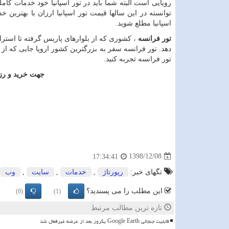
رویایی است البته شما باید در تور اسپانیا خود خدمات کاملی
توانسته در این سالها قیمت تور اسپانیا ارزان با بهترین خ
اسپانیا مطلع شوید.
تور فرانسه
، کشوری که از بلوارهای پاریس گرفته تا استر
دهد. تور فرانسه سفر به بزرگترین کشور اروپا جایی که از د
تور فرانسه تجربه کنید.
جهت خرید و رزر
1398/12/08
17:34:41
تگهای خبر:
رپورتاژ
,
خدمات
,
سایت
,
وب
این مطلب را می پسندید؟
(0)
(1)
تازه ترین مطالب مرتبط
قابلیت جنجالی Google Earth یکروز بعد از عرضه غیرفعال شد