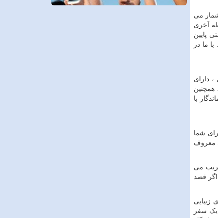
شمار می
ظه آخری
تی پایین
ا ما در
، دارای
 همچنین
ندگار با
برای شما
ی معروف
 فریب می
 اگر قصد
 زیبایی
ا یک سفر