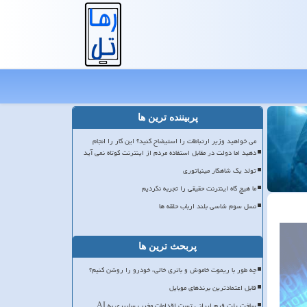
پربیننده ترین ها
می خواهید وزیر ارتباطات را استیضاح کنید؟ این کار را انجام
دهید اما دولت در مقابل استفاده مردم از اینترنت کوتاه نمی آید
تولد یک شاهکار مینیاتوری
ما هیچ گاه اینترنت حقیقی را تجربه نکردیم
نسل سوم شاسی بلند ارباب حلقه ها
پربحث ترین ها
چه طور با ریموت خاموش و باتری خالی، خودرو را روشن کنیم؟
قابل اعتمادترین برندهای موبایل
ساخت پلت فرم ایرانی تست اقدامات مخرب سایبری به AI