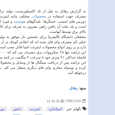
به گزارش رهاتل به نقل از تك اكسپلوریست، تولید تر
مصرف جهت استفاده در
محصولات
مختلف مانند اینترنت
دوربین های امنیتی، حسگرها، بلندگوهای
هوشمند
و غیره ك
است و یك علت آن یافتن راهی مقرون به صرفه برای 
بالای برق توسط آنهاست.
محققان دانشگاه كالیفرنیا برای نخستین بار موفق به تول
خیلی كم مصرف وای فای شده اند كه ابعادی كوچك تر از یك
دارد و بر روی انواع محصولات اینترنت اشیا قابل نصب است
این تراشه تنها ۲۸ میكرووات برق مصرف می كند كه ۵۰۰۰ برابر كمتر از تراشه های
فاصله حداكثر ۲۱ متری خود با سرعت ۲ مگابیت در ثانیه منتقل كند.
این تراشه پس از دریافت سیگنال ها از وسایل و محصولات
درخواهد آمد.
منبع:
رهاتل
1398/12/05
14:39:58
تگهای خبر:
استاندارد
,
اینترنت
,
دانش
,
دور