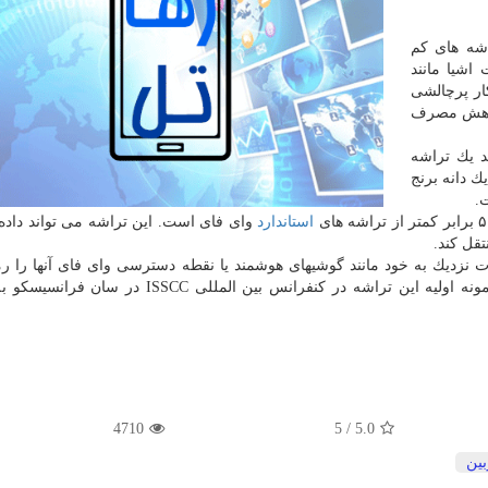
اشه های كم
 اشیا مانند
ار پرچالشی
كاهش مصرف
ید یك تراشه
 دانه برنج
.
استاندارد
وای فای است. این تراشه می تواند داده ه
 نزدیك به خود مانند گوشیهای هوشمند یا نقطه دسترسی وای فای آنها را ر
كرده و بوسیله مجاری وای فای دیگری منتقل می كند. نمونه اولیه این تراشه در كنفرانس بین الملل
4710
5
/
5.0
بین