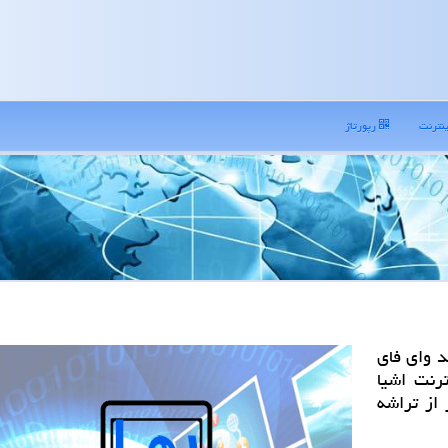
نترنت
رپورتاژ
د وای فای
رنت اشیا
5000 برابر كمتر از تراشه