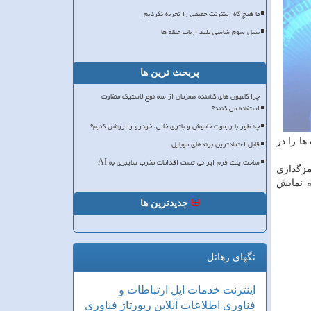
ما هیچ گاه اینترنت حقیقی را تجربه نکردیم
نسل سوم شاسی بلند ارباب حلقه ها
پربحث ترین ها
چرا کامیون های کشنده همزمان از سه نوع لاستیک متفاوت
استفاده می کنند؟
چه طور با ریموت خاموش و باتری خالی، خودرو را روشن کنیم؟
ا را در
قابل اعتمادترین برندهای موبایل
ساخت پلت فرم ایرانی تست اقدامات مخرب سایبری به AI
مزگذاری
ی ISSCC در سان فرانسیسكو به نمایش
جدیدترین ها
تگهای رهاتل
اینترنت
خدمات
اپل
ارتباطات و
فناوری اطلاعات
آنلاین
رپورتاژ
فناوری