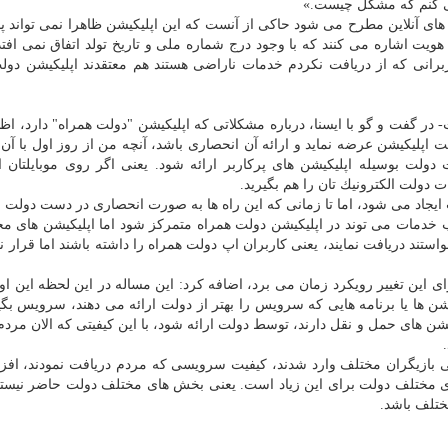
می كنم كه مشكل چیست.»
ه های آنلاین مطرح می شود حاكی از آنست كه این اپلیكیشن ظاهرا نمی تواند 
هویت اشاره می كنند كه با وجود درج شماره ملی و تاریخ تولد اتفاق نمی افت
برانی كه از دریافت نكردم خدمات ناراضی هستند هم معتقدند اپلیكیشن دول
ر گفت و گو با ایسنا، درباره مشكلاتی كه اپلیكیشن "دولت همراه" دارد، اظها
 اپلیكیشن عرضه نماید و ارائه آن انحصاری باشد، آنچه من از روز اول با آن
 دولت بوسیله اپلیكیشن های پركاربر ارائه شود. یعنی اگر روی موبایلتان ا
ت دولت الكترونیك تان را هم بگیرید.
ایجاد می شود، اما تا زمانی كه این راه ها به صورت انحصاری در دست دولت ب
ب خدمات می توند در اپلیكیشن دولت همراه متمركز شود اما اپلیكیشن های م
ند دریافت نمایند، یعنی كاربران اپ دولت همراه را داشته باشند اما قرار نب
رای این تغییر رویكرد زمان می برد، اضافه كرد: این مساله در این لحظه این ا
شن ها یا برنامه هایی كه سرویس را بهتر از دولت ارائه می دهند، سرویس بگیر
شن های حمل و نقل دارند، توسط دولت ارائه شود، با این كیفیتی كه الان مردم
ی بازیگران مختلف وارد شدند، كیفیت سرویسی كه مردم دریافت نمودند، افزا
ای مختلف دولت برای این زیاد است. یعنی بخش های مختلف دولت حاضر نیستند
ختلف باشد.