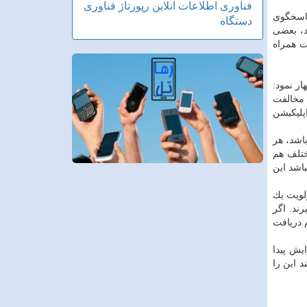
فناوری اطلاعات
آنلاین
رپورتاژ
فناوری
پاسخگوی
دستگاه
د، بعضی
ت همراه
ر نمود:
 مخالفت
پلیكیشن
اشد، هر
ختلف هم
اشد این
ولویت یك
ند. اگر
 دریافت
یش پیدا
 این را