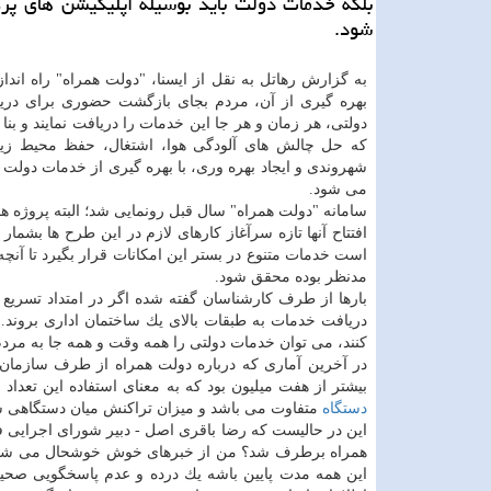
بلكه خدمات دولت باید بوسیله اپلیكیشن های پركا
شود.
به گزارش رهاتل به نقل از ایسنا، "دولت همراه" راه انداز
بهره گیری از آن، مردم بجای بازگشت حضوری برای در
دولتی، هر زمان و هر جا این خدمات را دریافت نمایند و بنا
كه حل چالش های آلودگی هوا، اشتغال، حفظ محیط ز
شهروندی و ایجاد بهره وری، با بهره گیری از خدمات دولت
می شود.
سامانه "دولت همراه" سال قبل رونمایی شد؛ البته پروژه ها
افتتاح آنها تازه سرآغاز كارهای لازم در این طرح ها بشمار
است خدمات متنوع در بستر این امكانات قرار بگیرد تا آن
مدنظر بوده محقق شود.
بارها از طرف كارشناسان گفته شده اگر در امتداد تسریع ر
دریافت خدمات به طبقات بالای یك ساختمان اداری بروند. 
كنند، می توان خدمات دولتی را همه وقت و همه جا به مردم
در آخرین آماری كه درباره دولت همراه از طرف سازمان 
بیشتر از هفت میلیون بود كه به معنای استفاده این تعداد از شهروندان به صورت G۲C (دولت به مصر
دستگاه
متفاوت می باشد و میزان تراكنش میان دستگاهی سال ۱۳۹۷ نیز بالغ بر ۳۵۰ میلیون اعلام
این در حالیست كه رضا باقری اصل - دبیر شورای اجرایی فن
همراه برطرف شد؟ من از خبرهای خوش خوشحال می شم. اما
این همه مدت پایین باشه یك درده و عدم پاسخگویی صحی