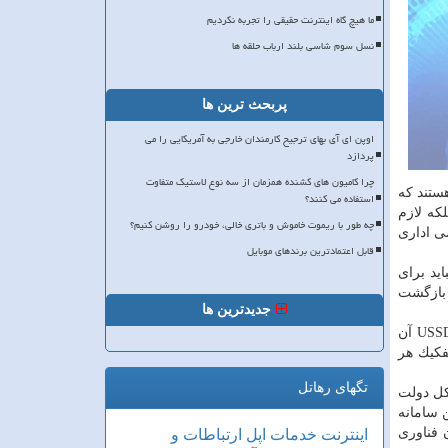
ما هیچ گاه اینترنت حقیقی را تجربه نکردیم
نسل سوم شاسی بلند ارباب حلقه ها
پربحث ترین ها
اوپن ای آی بهای ترجیح کارمندان خارجی به آمریکایی را می
پردازد
چرا کامیون های کشنده همزمان از سه نوع لاستیک متفاوت
ستند كه
استفاده می کنند؟
لكه لازم
چه طور با ریموت خاموش و باتری خالی، خودرو را روشن کنیم؟
ی اداری
قابل اعتمادترین برندهای موبایل
ید برای
 بازگشت
جدیدترین ها
یا استفاده از USSD آن
تگهای رهاتل
كل دولت
 سامانه
 فناوری
اینترنت
خدمات
اپل
ارتباطات و