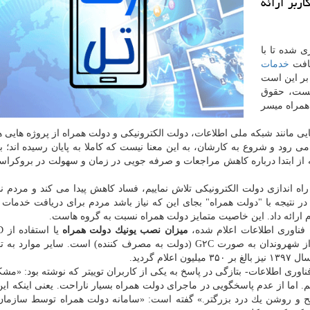
ربر ارائه
ی شده تا با
یافت
خدمات
 بر این است
یست، حقوق
 همراه میسر
یی مانند شبكه ملی اطلاعات، دولت الكترونیكی و دولت همراه از پروژه هایی ه
 می رود و شروع به كارشان، به این معنا نیست كه كاملا به پایان رسیده اند؛ ب
چه از ابتدا درباره كاهش مراجعات و صرفه جویی در زمان و سهولت در بروكراس
اه اندازی دولت الكترونیكی تلاش نماییم، فساد كاهش پیدا می كند و مردم نبا
در نتیجه با "دولت همراه" بجای این كه نیاز باشد مردم برای دریافت خدمات
 ارائه داد. این خاصیت متمایز دولت همراه نسبت به گروه هاست.
فناوری اطلاعات اعلام شده،
میزان نصب یونیك دولت همراه
ف كننده) است. سایر موارد به تفكیك هر
 گردید.
اوری اطلاعات- بتازگی در پاسخ به یكی از كاربران توییتر كه نوشته بود: «مش
 از عدم پاسخگویی در ماجرای دولت همراه بسیار ناراحت. یعنی اینكه این
ح و روشن یك درد بزرگتر.» گفته است: «سامانه دولت همراه توسط سازمان