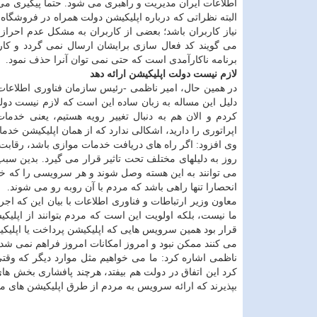
اطلاعات ایران مدیریت و راهبری می شود. حتما پیگیری 
البته نظراتی كه درباره اپلیكیشن دولت همراه در فروشگا
نیاز كاربران باشد؛ بعضی از كاربران به مشكل عدم احراز 
می گویند كد فعال سازی برایشان ارسال نمی گردد و كار
برنامه ناكارآمدی است كه حتی نمی توان آنرا حذف نمود.
لازم نیست دولت اپلیكیشن ارائه دهد
در همین حال، امیر ناظمی -رئیس سازمان فناوری اطلاعات- د
دلیل این مساله به زبان ساده این است كه لازم نیست دولت
كردم و الان هم به دنبال تغییر رویه هستیم، یعنی خدمات
اپراتوری را دارید، اشكالی ندارد كه از همان اپلیكیشن خدما
وی افزود: اگر راه های دریافت خدمات موازی باشد، رقابت 
روز به دلیلهای مختلف تحت تاثیر قرار می گیرد. بدین سب
می توانند به این هسته وصل شوند و هر سرویسی را كه خواست
انحصارا تنها راهی باشد كه مردم با آن روبه رو می شوند.
معاون وزیر ارتباطات و فناوری اطلاعات با بیان این كه اج
ما نیست، بلكه اولویت این است كه مردم بتوانند از اپلیكی
قرار بود همین سرویس هایی كه اپلیكیشن پرداخت یا اپلیكی
می كنند ممكن نبود و امروز امكانات امروز فراهم نمی شد.
ناظمی اشاره كرد: ما می خواهیم مثل موارد دیگر كه وقت
كرد این اتفاق در دولت هم بیفتد، هرچند پافشاری بخش ه
بپذیرند كه ارائه سرویس به مردم از طرق اپلیكیشن های م