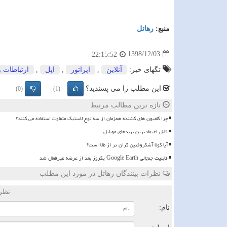
منبع:
رهاتل
1398/12/03
22:15:52
تگهای خبر:
آنلاین
,
اپراتور
,
اپل
,
ارتباطات و
این مطلب را می پسندید؟
(0)
(1)
تازه ترین مطالب مرتبط
چرا کامیون های کشنده همزمان از سه نوع لاستیک متفاوت استفاده می کنند؟
قابل اعتمادترین برندهای موبایل
آیا کولا آشکروفتین گران تر از طلا است؟
قابلیت جنجالی Google Earth یکروز بعد از عرضه غیرفعال شد
نظرات بینندگان رهاتل در مورد این مطلب
نظر
نام: