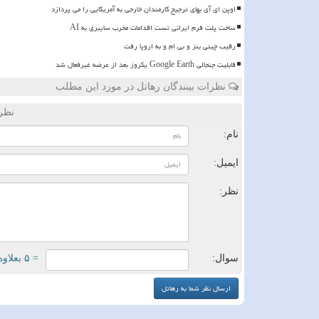
اوپن ای آی بهای ترجیح کارمندان خارجی به آمریکایی را می پردازد
ساخت پلت فرم ایرانی تست اقدامات مخرب سایبری به AI
رقیب چینی بنز و بی ام و به اروپا رفت
قابلیت جنجالی Google Earth یکروز بعد از عرضه غیرفعال شد
نظرات بینندگان رهاتل در مورد این مطلب
نظر
نام:
ایمیل:
نظر:
سوال:
= ۵ بعلاوه ۳