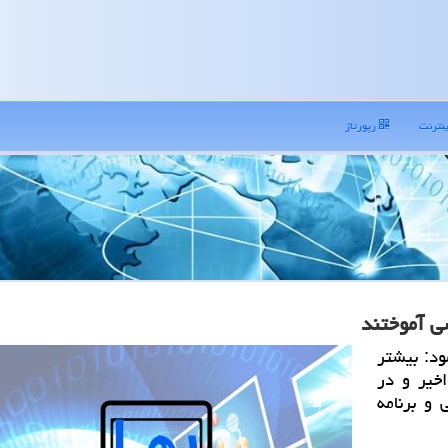
نترنت
رپورتاژ
ود: بیشتر
ع متوسطه طی 2 هفته اخیر و در
 و برنامه