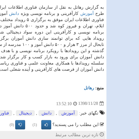
به گزارش رهاتل به نقل از سازمان فناوری اطلاعات ایران
طرح
آموزش
كارآفرینی و برنامه نویسی ویژه
دانش
آموزا
فناوری اطلاعات ایران موفق به برگزا
ایلام، تهران و فیروز كوه شد و حد
برنامه نویسی و كارآفرینی این دوره سواد دیجیتالی ش
رویداد هایی كه برای توانمند سازی دانش آموزان برگز
تابحال از مرز ۳ هزار و ۵۰۰ دانش 
گذشته و این رویدادها با رویكرد برنامه نویسی و با هدف
دانش آموزان برای ورود به بازار كسب و كار برگزار شد
سلسله رویدادها با همكاری معاونت علمی و فناوری ریا
دانش آموزان از فرصت های كارآفرینی و آینده شغلی است
منبع:
رهاتل
1398/11/28
13:52:10
تگهای خبر:
آموزش
,
دانش
,
دیجیتال
,
فناور
این مطلب را می پسندید؟
(0)
(1)
تازه ترین مطالب مرتبط