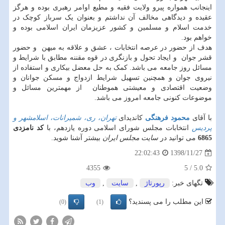
اینجانب همواره پیرو ولایت فقیه و مطیع اوامر رهبری بوده و هرگز
عقیده و دیدگاهی مخالف آن نداشتم و بعنوان یک سرباز کوچک در
خدمت اسلام و مسلمین و کشور عزیزمان ایران اسلامی بوده و
خواهم بود.
هدف از حضور در عرصه انتخابات ، عشق و علاقه به میهن و حضور
قشر جوان و ایجاد تحول و بازنگری در قوه مقننه مطابق با شرایط و
مسائل روز جامعه می باشد. کمک به حل معضل بیکاری و استفاده از
نیروی جوان و همچنین تسهیل شرایط ازدواج و مسکن جوانان و
وضعیت اقتصادی و معیشتی هموطنان از مهمترین مسائل و
موضوعات کنونی جامعه امروز می باشد.
با آقای
محمود فرهنگی
کاندیدای
تهران، ری، شمیرانات، اسلامشهر و
پردیس
انتخابات مجلس شورای اسلامی دوره یازدهم، با
کد نامزدی
6865
می توانید در
سایت مجلس ایران
بیشتر آشنا شوید.
1398/11/27
22:02:43
4355
5
/
5.0
تگهای خبر:
رپورتاژ
,
سایت
,
وب
این مطلب را می پسندید؟
(0)
(1)