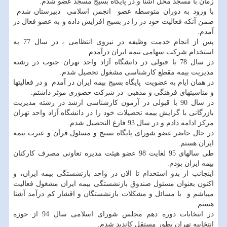
زمان با مسجد محل آشنا و در پایگاه بسیج مسجد عضو شدم.
با ورود به دوران متوسطه عضو انجمن اسلامی دبیرستان شدم
ضمن آنکه فعالیت خود در را در بسیج افزایش داده و به عضو فعال در
آمدم.
پس از انجام خدمت وظیفه در نیروی انتظامی ، در سال 77 به
استخدام شرکت سهامی بیمه ایران درآمدم .
در سال 78 با قبولی در دانشگاه آزاد واحد تهران جنوب در رشته
مدیریت بیمه مقطع کارشناسی مشغول تحصیل شدم.
در همان ایام به عضویت پایگاه بسیج بیمه ایران در آمدم و در فعالیتها
و مناسبتهای فرهنگی و مذهبی در شرکت حضوری موثر داشتم.
در سال 90 با قبولی در آزمون کارشناسی ارشد در رشته مدیریت
بازرگانی با گرایش بیمه تحصیلات خود را در دانشگاه آزاد واحد تهران
مرکز ادامه دادم و در سال 93 فارغ التحصیل شدم.
در حال حاضر عضو شورای پایگاه بسیج و مسئول قرآن و عترت بیمه
ایران هستم.
طی سالهای 95 لغایت 98 عضو هیئت مدیره تعاونی مصرف کارکنان
بیمه ایران بودم.
اینجانب از بدو استخدام تا الان در واحد بازنشستگی بیمه ایران، و
اکنون بعنوان مسئول صندوق بازنشستگی بیمه ایران مشغول فعالیت
میباشم و با مسائل و مشکلات بازنشستگان و اقشار کم درآمد آشنا
هستم.
در انتخابات دوره دهم مجلس شورای اسلامی سال 94 از حوزه
انتخابیه تهران بطور مستقل کاندید شدم.