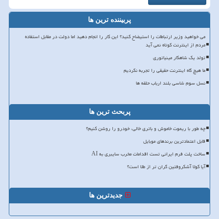
پربیننده ترین ها
می خواهید وزیر ارتباطات را استیضاح کنید؟ این کار را انجام دهید اما دولت در مقابل استفاده
مردم از اینترنت کوتاه نمی آید
تولد یک شاهکار مینیاتوری
ما هیچ گاه اینترنت حقیقی را تجربه نکردیم
نسل سوم شاسی بلند ارباب حلقه ها
پربحث ترین ها
چه طور با ریموت خاموش و باتری خالی، خودرو را روشن کنیم؟
قابل اعتمادترین برندهای موبایل
ساخت پلت فرم ایرانی تست اقدامات مخرب سایبری به AI
آیا کولا آشکروفتین گران تر از طلا است؟
جدیدترین ها