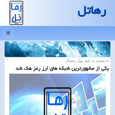
رهاتل
منو
با دستبرد به كیف پول دیجیتال؛
یكی از مشهورترین شبكه های ارز رمز هك شد