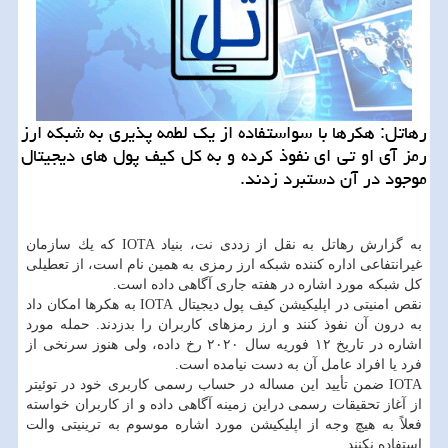
رهاتل: هكرها با سواستفاده از یك لطمه پذیری به شبكه ارز
رمز آی او تی ای نفوذ كرده و به كل كیف پول های دیجیتال
موجود در آن دستبرد زدند.
به گزارش رهاتل به نقل از زددی نت، بنیاد IOTA كه یك سازمان
غیرانتفاعی اداره كننده شبكه ارز رمزی به همین نام است، از تعطیلی
كل شبكه مورد اشاره در هفته جاری آگاهی داده است.
نقص امنیتی در اپلیكیشن كیف پول دیجیتال IOTA به هكرها امكان داد
به درون آن نفوذ كنند و ارز رمزهای كاربران را بدزدند. حمله مورد
اشاره در تاریخ ۱۲ فوریه سال ۲۰۲۰ رخ داده، ولی هنوز سرنخی از
فرد یا افراد عامل آن به دست نیامده است.
IOTA ضمن تأیید این مساله در حساب رسمی كاربری خود در توئیتر
از آغاز تحقیقات رسمی دراین زمینه آگاهی داده و از كاربران خواسته
فعلاً به هیچ وجه از اپلیكیشن مورد اشاره موسوم به ترینیتی والت
استفاده نكنند.