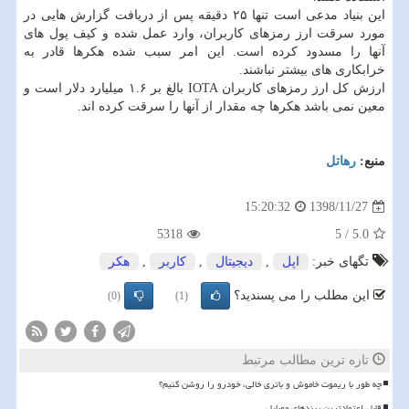
این بنیاد مدعی است تنها ۲۵ دقیقه پس از دریافت گزارش هایی در
مورد سرقت ارز رمزهای كاربران، وارد عمل شده و كیف پول های
آنها را مسدود كرده است. این امر سبب شده هكرها قادر به
خرابكاری های بیشتر نباشند.
ارزش كل ارز رمزهای كاربران IOTA بالغ بر ۱.۶ میلیارد دلار است و
معین نمی باشد هكرها چه مقدار از آنها را سرقت كرده اند.
منبع:
رهاتل
1398/11/27
15:20:32
5318
5
/
5.0
تگهای خبر:
اپل
,
دیجیتال
,
كاربر
,
هكر
این مطلب را می پسندید؟
(0)
(1)
تازه ترین مطالب مرتبط
چه طور با ریموت خاموش و باتری خالی، خودرو را روشن کنیم؟
قابل اعتمادترین برندهای موبایل