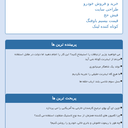
خرید و فروش خودرو
طراحی سایت
فیش حج
قیمت بیسیم باوفنگ
کوتاه کننده لینک
پربیننده ترین ها
می خواهید وزیر ارتباطات را استیضاح کنید؟ این کار را انجام دهید اما دولت در مقابل استفاده
مردم از اینترنت کوتاه نمی آید
تولد یک شاهکار مینیاتوری
ما هیچ گاه اینترنت حقیقی را تجربه نکردیم
نسل سوم شاسی بلند ارباب حلقه ها
پربحث ترین ها
اوپن ای آی بهای ترجیح کارمندان خارجی به آمریکایی را می پردازد
چرا کامیون های کشنده همزمان از سه نوع لاستیک متفاوت استفاده می کنند؟
چه طور با ریموت خاموش و باتری خالی، خودرو را روشن کنیم؟