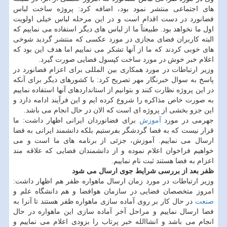
های اجتماعی منتشر نمود بود، اضافه كرد: پروژه ساخت لباس
فضانورد در دست اقدام است و در این مرحله لباس خیلی اولویت
اول ما نخواهد بود. طبیعتاً ما از لباس های دیگر استفاده می نماییم كه
البته كاربران فضای مجازی در مورد عكسی كه منتشر گردید شوخی
های خوبی كردند كه ما از آنها تشكر می نماییم اما هدف این بود كه
اعلام خبر خوش در مورد ساخت كپسول فضایی صورت گیرد.
وزیر ارتباطات در مورد همكاری بین المللی برای اعزام فضانورد در
پاسخ به سوال خبرنگار مهر تصریح كرد: با كشورهای دیگر برای آنكه
در این پروژه نظارت كنند و بتوانیم از استانداردهای آنها استفاده نماییم
به صورت خاص مذاكره را شروع كرده ایم و این فرآیند ادامه دارد و
این جزو بخشی از پروژه ای است كه الان در حال انجام می باشد.
جهرمی در مورد
آموزش
برای فضانوردان ایرانی اظهار داشت: ما
قرار نیست كه به فضا گردشگر بفرستیم بلكه دانشمند ایرانی به فضا
ارسال می نماییم. آموزش، جزئی از برنامه های ما است و می
خواهیم فراخوان اعلام نموده و از دانشمندان فضایی كه علاقه مند
اعزام به فضا هستند ثبت نام نماییم.
ظفر بعد از بررسی شرایط جوی ارسال می شود
وزیر ارتباطات در مورد زمان ارسال ماهواره ظفر هم اظهار داشت:
امروز متخصصان فضایی در سازمان هوافضا و هم دانشگاه علم و
صنعت
در حال كار بر روی آماده سازی ماهواره ظفر هستند تا آنرا به
فضا ارسال نماییم و مراحل آخر آماده سازی این ماهواره در حال
انجام می باشد و انشاالله خبر پرتاب را بزودی اعلام می نماییم و