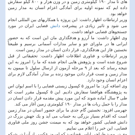
های تا مدار ۱۹۰ كیلومتری زمین و در وزن هزار و ۸۰۰ كیلو سفارش
داده ایم كه نمونه اولیه برای آمادگی اعزام انسان به مدار زمین
خواهد بود.
وزیر ارتباطات اظهار داشت: این پروژه با همكاریهای بین المللی انجام
می شود و تاثیر زیادی در پیشرفت
دانش
فضایی ایران در مورد
جستجوهای فضایی خواهد داشت.
وی اظهار داشت: ما آرزو و هدفگذاری مان این است كه به حضور
ایرانی ها در ماورای جو و سایر مدارات آسمانی برسیم و طبیعتاً
نخستین فاز این هدفگذاری، قرار دادن انسان در مدار زمین است.
وزیر ارتباطات و فناوری اطلاعات اظهار داشت: تحقیقاتی از قبل
شروع شده است و پژوهش هایی انجام شده كه ما را امروز به این
نتیجه رساند كه بعد از ۹ مرحله آزمون از ارسال سلول تا میمون به
مدار زمین و تست قرار دادن موجود زنده بر مدار، آمادگی لازم برای
اعزام انسان وجود دارد.
وی اضافه كرد: ما امروز ۵ كپسول زیستی فضایی را با اسم ایوان اس
به پژوهشگاه هوافضا سفارش دادیم. این ۵ كپسول مقرر است كه
طی ۳ سال آماده شوند كه این مورد پیش مقدمه قرار دادن انسان در
مدار را با حمل ربات ها در مدار ۱۹۰ كیلومتری زمین آغاز می كند.
جهرمی افزود: نخستین گام جدی ما برای حضور انسان در مدار زمین
است كه اقدام بسیار بزرگی به حساب می آید و یك جهش بزرگ در
دانش فضایی كشور خواهد بود كه به میمنت جشن روز ملی فناوری
فضایی، این خبر را اعلام می نماییم.
وی در مورد طراحی لباس فضانورد كه امروز عكسی از آنرا در شبكه