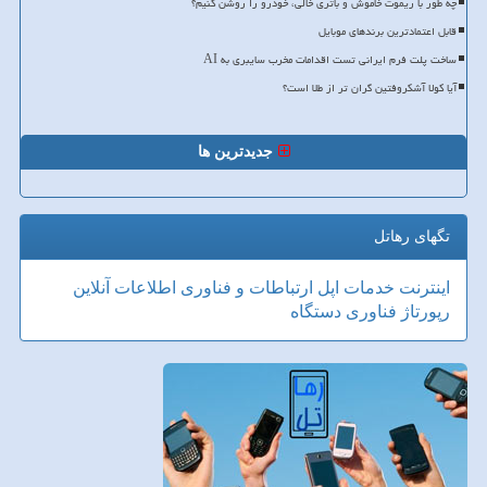
چه طور با ریموت خاموش و باتری خالی، خودرو را روشن کنیم؟
قابل اعتمادترین برندهای موبایل
ساخت پلت فرم ایرانی تست اقدامات مخرب سایبری به AI
آیا کولا آشکروفتین گران تر از طلا است؟
جدیدترین ها
تگهای رهاتل
اینترنت
خدمات
اپل
ارتباطات و فناوری اطلاعات
آنلاین
رپورتاژ
فناوری
دستگاه