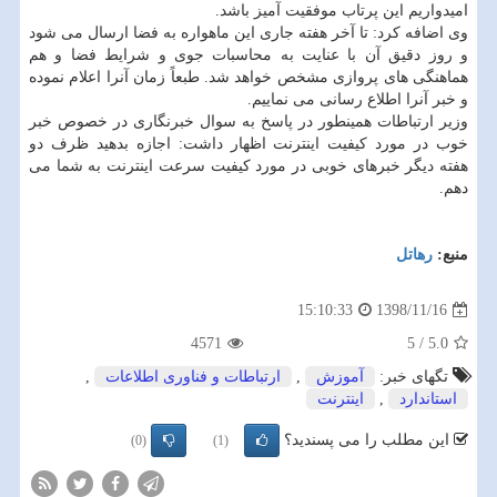
امیدواریم این پرتاب موفقیت آمیز باشد.
وی اضافه كرد: تا آخر هفته جاری این ماهواره به فضا ارسال می شود
و روز دقیق آن با عنایت به محاسبات جوی و شرایط فضا و هم
هماهنگی های پروازی مشخص خواهد شد. طبعاً زمان آنرا اعلام نموده
و خبر آنرا اطلاع رسانی می نماییم.
وزیر ارتباطات همینطور در پاسخ به سوال خبرنگاری در خصوص خبر
خوب در مورد كیفیت اینترنت اظهار داشت: اجازه بدهید ظرف دو
هفته دیگر خبرهای خوبی در مورد كیفیت سرعت اینترنت به شما می
دهم.
منبع:
رهاتل
1398/11/16
15:10:33
4571
5
/
5.0
تگهای خبر:
آموزش
,
ارتباطات و فناوری اطلاعات
,
استاندارد
,
اینترنت
این مطلب را می پسندید؟
(0)
(1)