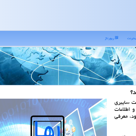
نترنت
رپورتاژ
د؟
ت سایبری
 اطلاعات
ود، معرفی