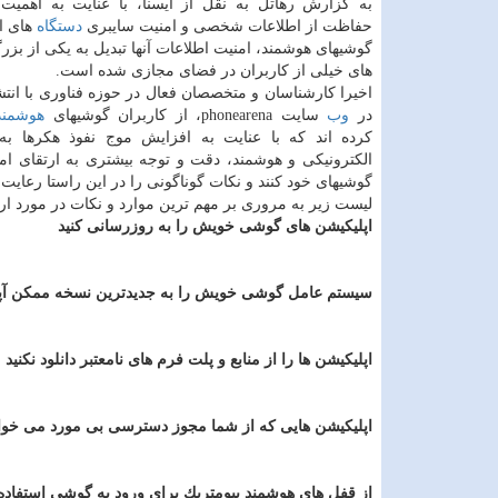
به گزارش رهاتل به نقل از ایسنا، با عنایت به اهمیت
حفاظت از اطلاعات شخصی و امنیت سایبری
دستگاه
های ال
گوشیهای هوشمند، امنیت اطلاعات آنها تبدیل به یكی از بزر
های خیلی از كاربران در فضای مجازی شده است.
اخیرا كارشناسان و متخصصان فعال در حوزه فناوری با انت
در
وب
سایت phonearena، از كاربران گوشیهای
هوشمند
كرده اند كه با عنایت به افزایش موج نفوذ هكرها به
الكترونیكی و هوشمند، دقت و توجه بیشتری به ارتقای ام
گوشیهای خود كنند و نكات گوناگونی را در این راستا رعایت ن
لیست زیر به مروری بر مهم ترین موارد و نكات در مورد ار
اپلیكیشن های گوشی خویش را به روزرسانی كنید
سیستم عامل گوشی خویش را به جدیدترین نسخه ممكن آپد
اپلیكیشن ها را از منابع و پلت فرم های نامعتبر دانلود نكنید
اپلیكیشن هایی كه از شما مجوز دسترسی بی مورد می خواه
از قفل های هوشمند بیومتریك برای ورود به گوشی استفاده 