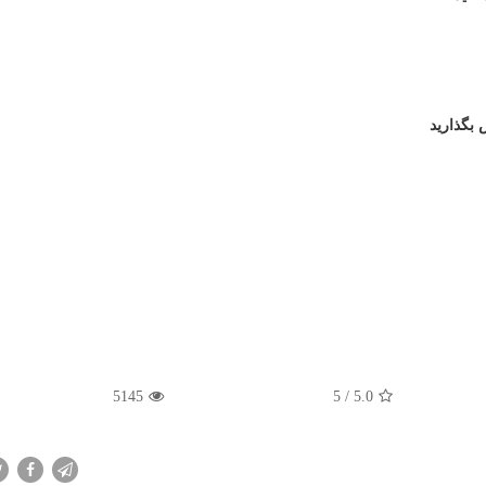
 بگذارید
5145
5
/
5.0