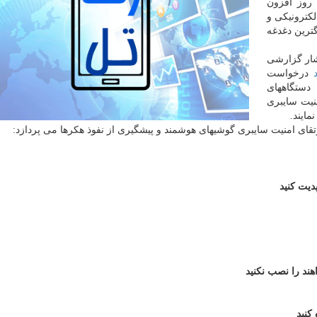
 روز افزون
كترونیكی و
گترین دغدغه
شار گزارشی
درخواست
 دستگاههای
نیت سایبری
مایند.
تقای امنیت سایبری گوشیهای هوشمند و پیشگیری از نفوذ هكرها می پردازد:
یت كنید
ند را نصب نكنید
كنید