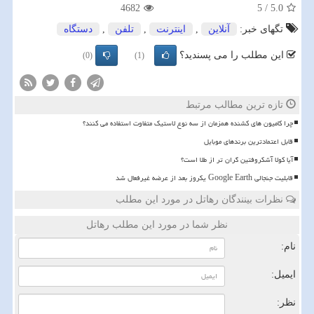
4682
5
/
5.0
تگهای خبر:
آنلاین
,
اینترنت
,
تلفن
,
دستگاه
این مطلب را می پسندید؟
(0)
(1)
تازه ترین مطالب مرتبط
چرا کامیون های کشنده همزمان از سه نوع لاستیک متفاوت استفاده می کنند؟
قابل اعتمادترین برندهای موبایل
آیا کولا آشکروفتین گران تر از طلا است؟
قابلیت جنجالی Google Earth یکروز بعد از عرضه غیرفعال شد
نظرات بینندگان رهاتل در مورد این مطلب
نظر شما در مورد این مطلب رهاتل
نام:
ایمیل:
نظر: