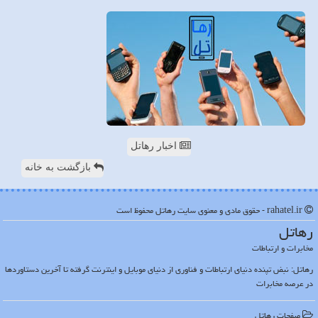
اخبار رهاتل
بازگشت به خانه
rahatel.ir - حقوق مادی و معنوی سایت رهاتل محفوظ است
رهاتل
مخابرات و ارتباطات
رهاتل: نبض تپنده دنیای ارتباطات و فناوری از دنیای موبایل و اینترنت گرفته تا آخرین دستاوردها
در عرصه مخابرات
صفحات رهاتل