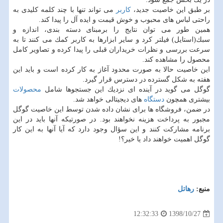
بر طبق این خاصیت جدید،
كاربر
می تواند تنها با چند كلمه كلیدی به
راحتی لباس های محبوب و خوش قیمت و ایده آل را پیدا كند.
همین طور می توان نتایج را برمبنای دسته بندی، اندازه و
سبك(استایل) فیلتر كرد و سایر ابزارها به كاربر كمك می كنند تا به
سرعت بررسی و نظرات خریداران قبلی را پیدا كرده و تصاویر كامل
محصول را مشاهده كند.
این خاصیت حالا به صورت محدود آغاز به كار كرده است و باید این
هفته به شكل گسترده در دسترس قرار گیرد.
گوگل می گوید در آینده ای نزدیك این جستجوها شامل
محصولات
بیشتری همچون
دستگاه
های دیجیتالی خواهد شد.
در ضمن، فروشگاه ها برای نشان داده شدن توسط این خاصیت گوگل
مجبور به پرداخت هزینه نخواهند بود. در صورتیكه آنها باید در این
برنامه مشاركت كنند و این سؤال وجود دارد كه آیا آنها به این كار
گوگل اهمیت خواهند داد یا خیر؟!
منبع:
رهاتل
1398/10/27
12:32:33