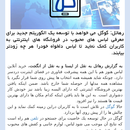
رهاتل: گوگل می خواهد با توسعه یك الگوریتم جدید برای
معرفی لباس های محبوب در فروشگاه های اینترنتی به
كاربران كمك نماید تا لباس دلخواه خودرا هر چه زودتر
بیابند.
به گزارش رهاتل به نقل از ایسنا و به نقل از انگجت،
خرید آنلاین
لباس هنوز هم با این همه پیشرفت فناوری در فضای اینترنت دردسر
دارد، چونكه شاید همیشه همه انتخاب ها پیش روی شما قرار نگیرد یا
مشاهده همه مدلها از حوصله شما خارج باشد. ضمن اینكه یافتن
بهترین فروشگاه اینترنتی كه دارای البسه زیبا باشد نیز خودش كار
دشواری است. به این ها باید یافتن اینكه كدام مكان ها دارای بهترین
قیمت ها هستند را نیز افزود.
حالا
گوگل
در تلاش است تا به كاربران دراین زمینه كمك نماید و این
چالش ها را از پیش روی آنها بردارد.
گوگل در حال توسعه یك خاصیت برای جستجو در
تلفن
هم راه است
كه نتایج آن موجب می شود لباس، لوازم جانبی و كفش های محبوب
در یك بخش جمع شود.