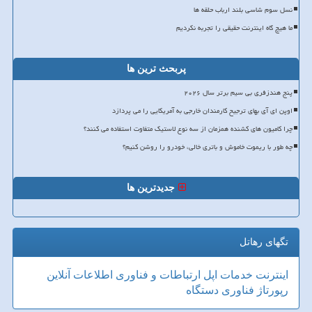
نسل سوم شاسی بلند ارباب حلقه ها
ما هیچ گاه اینترنت حقیقی را تجربه نکردیم
پربحث ترین ها
پنج هندزفری بی سیم برتر سال ۲۰۲۶
اوپن ای آی بهای ترجیح کارمندان خارجی به آمریکایی را می پردازد
چرا کامیون های کشنده همزمان از سه نوع لاستیک متفاوت استفاده می کنند؟
چه طور با ریموت خاموش و باتری خالی، خودرو را روشن کنیم؟
جدیدترین ها
تگهای رهاتل
اینترنت
خدمات
اپل
ارتباطات و فناوری اطلاعات
آنلاین
رپورتاژ
فناوری
دستگاه