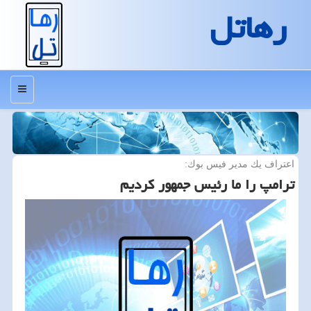
رهاتل
منو
اعتراف یك مدیر فیس بوك:
ترامپ را ما رئیس جمهور كردیم