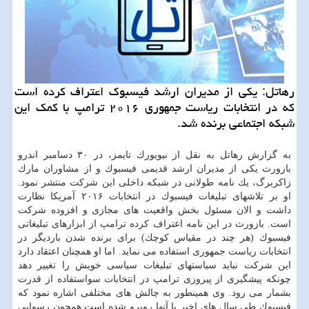
رهاتل: یكی از مدیران ارشد فیسبوك اعتراف كرده است
كه در انتخابات ریاست جمهوری ۲۰۱۶ ترامپ با كمك این
شبكه اجتماعی برنده شد.
به گزارش رهاتل به نقل از نیویورك تایمز، در ۳۰ دسامبر اندرو
بازورث یكی از مدیران ارشد قدیمی فیسبوك و از مشاوران مارك
زاكربرگ، یك نامه طولانی در شبكه داخلی این شركت منتشر نمود.
او بر تلاشهای تبلیغات فیسبوك در انتخابات ۲۰۱۶ آمریكا نظارت
داشت و الان مسئول بخش واقعیت های مجازی و افزوده شركت
است. بازورث در این نامه اعتراف كرده ترامپ از ابزارهای تبلیغاتی
فیسبوك (هر چند در مقیاس كوچك) برای برنده شدن باردیگر در
انتخابات ریاست جمهوری استفاده می نماید. اما او همچنان اعتقاد دارد
این شركت نباید سیاستهای تبلیغات سیاسی خویش را تغییر دهد
چونكه پیشگیری از پیروزی ترامپ در انتخابات سواستفاده از قدرت
بشمار می رود. وی همینطور به چالش های مختلفی اشاره نمود كه
فیسبوك طی سال های اخیر با آنها روبرو شده است همچون رسوایی