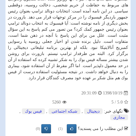
های مربوط به حفاظت از حریم شخصی، دخالت روسیه، دوقطبی
سیاسی. در این نامه آمده است: انتخابات دونالد ترامپ بعنوان رئیس
جمهور باردیگر فیسبوك را در مركز توجهات قرار می دهد. بازورث در
بخش دیگری از نامه نوشته است: آیا فیسبوك به انتخاب دونالد ترامپ
بعنوان رئیس جمهور كمك كرد؟ من تصور می كنم پاسخ به این سؤال
مثبت است. علل من برای این پاسخ با آنچه در ذهن شما است،
متفاوت است. دلیل برنده شدن او اخبار جعلی روسیه یا رسوایی
كمبریج آنالایتیكا نبود. بلكه او بهترین برنامه تبلیغاتی دیجیتالی را
برگزار كرد. البته من طرفدار ترامپ نیستم. بازورث برای روشن
شدن بیشتر مساله فیس بوك را به شكر تشبیه كرده كه استفاده از آن
در حد معمول دلپذیر است. اما اگر مفرط از آن استفاده شود، بیماری
را به دنبال خواهد داشت. در نتیجه مسئولیت استفاده درست از فیس
بوك هم مثل شكر بر عهده خود مصرف كنندگان قرار دارد.
1398/10/19
20:31:09
5260
5
/
5.0
تگهای خبر:
دیجیتال
,
شبكه اجتماعی
,
فیس بوك
,
مجازی
این مطلب را می پسندید؟
(0)
(1)