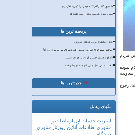
ما هیچ گاه اینترنت حقیقی را تجربه نکردیم
نسل سوم شاسی بلند ارباب حلقه ها
پربحث ترین ها
قابل اعتمادترین برندهای موبایل
ساخت پلت فرم ایرانی تست اقدامات مخرب سایبری به AI
ین مردم
آیا کولا آشکروفتین گران تر از طلا است؟
رقیب چینی بنز و بی ام و به اروپا رفت
م نموده
 معاونت
جدیدترین ها
علاقه مندان برای ثبت نام در این رویداد فناورانه تا ۱۵ بهمن ماه سال جاری فرصت دارند به وب سایت https: //survey.porsline.ir/s/p5sQCx6/ رجوع
تگهای رهاتل
اینترنت
خدمات
اپل
ارتباطات و
فناوری اطلاعات
آنلاین
رپورتاژ
فناوری
دستگاه