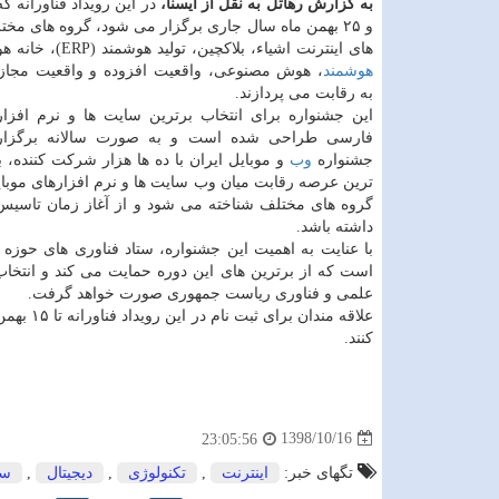
به گزارش رهاتل به نقل از ایسنا،
و ۲۵ بهمن ماه سال جاری برگزار می شود، گروه های مخت
های اینترنت اشیاء، بلاكچین، تولید هوشمند (ERP)، خانه هوشمند، شهر
هوشمند
، هوش مصنوعی، واقعیت افزوده و واقعیت مجازی
به رقابت می پردازند.
این جشنواره برای انتخاب برترین سایت ها و نرم افزار
فارسی طراحی شده است و به صورت سالانه برگزار
جشنواره
وب
و موبایل ایران با ده ها هزار شركت كننده، 
ترین عرصه رقابت میان وب سایت ها و نرم افزارهای موبای
گروه های مختلف شناخته می شود و از آغاز زمان تاسیس
داشته باشد.
با عنایت به اهمیت این جشنواره، ستاد فناوری های حوزه
است كه از برترین های این دوره حمایت می كند و انتخا
علمی و فناوری ریاست جمهوری صورت خواهد گرفت.
كنند.
1398/10/16
23:05:56
تگهای خبر:
اینترنت
,
تكنولوژی
,
دیجیتال
,
سا