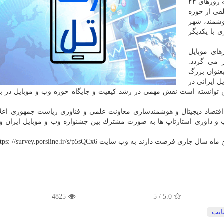
در این رویداد فناورانه كه روزهای ۲۴
لفی از حوزه
 با یكدیگر
های موبایل
 می گردد.
بعنوان بزرگ
ل ایرانی در
 توانسته است نقش مهمی در رشد كیفیت و جایگاه حوزه وب و موبایل در ب
 اقتصاد دیجیتال و هوشمندسازی معاونت علمی و فناوری ریاست جمهوری اعلا
ب و داوری استارتاپ ها به صورت مشترك بین جشنواره وب و موبایل ایران و
4825
5
/
5.0
یت