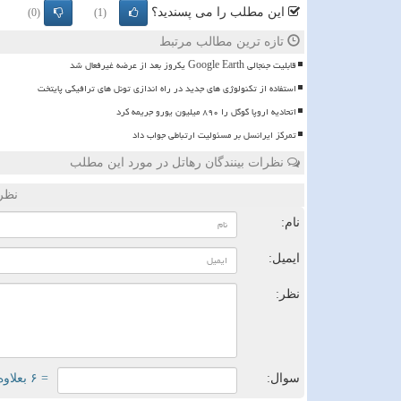
این مطلب را می پسندید؟
(0)
(1)
تازه ترین مطالب مرتبط
قابلیت جنجالی Google Earth یکروز بعد از عرضه غیرفعال شد
استفاده از تکنولوژی های جدید در راه اندازی تونل های ترافیکی پایتخت
اتحادیه اروپا گوگل را ۸۹۰ میلیون یورو جریمه کرد
تمرکز ایرانسل بر مسئولیت ارتباطی جواب داد
نظرات بینندگان رهاتل در مورد این مطلب
نظر
نام:
ایمیل:
نظر:
سوال:
= ۶ بعلاوه ۳