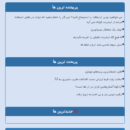
پربیننده ترین ها
می خواهید وزیر ارتباطات را استیضاح کنید؟ این کار را انجام دهید اما دولت در مقابل استفاده
مردم از اینترنت کوتاه نمی آید
تولد یک شاهکار مینیاتوری
ما هیچ گاه اینترنت حقیقی را تجربه نکردیم
نسل سوم شاسی بلند ارباب حلقه ها
پربحث ترین ها
قابل اعتمادترین برندهای موبایل
ساخت پلت فرم ایرانی تست اقدامات مخرب سایبری به AI
آیا کولا آشکروفتین گران تر از طلا است؟
رقیب چینی بنز و بی ام و به اروپا رفت
جدیدترین ها