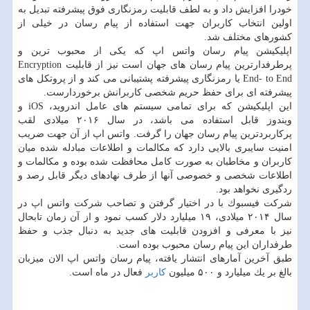
خودرا افزایش داد و به لطف قابلیت رمزنگاری فوق پیشرفته تبدیل به
اولین انتخاب كاربران جهت استفاده از پیام رسان در خیلی از
كشورهای مختلف شد.
اپلیكیشن پیام رسان واتس اپ كه یكی از محبوب ترین و
پرطرفدارترین پیام رسان های جهان است نیز از قابلیت Encryption
End- to End یا رمزنگاری پیشرفته پشتیبانی می كند و از پروتكل های
پیشرفته ای برای حفظ حریم شخصی كاربرانش برخوردارست.
این اپلیكیشن كه برای تمامی سیستم های عامل اندروید، iOS و
ویندوز قابل استفاده می باشد، در سال ۲۰۱۶ میلادی لقب
پركاربردترین پیام رسان جهان را گرفت. واتس اپ از آن جهت ضریب
امنیت سایبری بالایی دارد كه مكالمات و اطلاعات مبادله شده میان
كاربران و مخاطبان به صورت كامل محافظت شده بوده و مكالمات و
اطلاعات شخصی و خصوصی آنها از طرف نهادهای دیگر قابل رصد و
ردگیری نخواهد بود.
شركت فیسبوك با در اختیار گرفتن و تصاحب شركت واتس اپ در
سال ۲۰۱۴ میلادی، ۱۹ میلیارد دلار كسب نمود و از آن زمان تابحال
نیز با معرفی و افزودن قابلیت های جدید به دنبال جذب و حفظ
طرفداران این پیام رسان محبوب بوده است.
طبق آخرین آمارهای انتشار یافته، پیام رسان واتس اپ الان میزبان
بالغ بر یك میلیارد و ۵۰۰ میلیون
كاربر
فعال در ماه است.