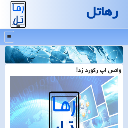
رهاتل
منو
واتس اپ ركورد زد!