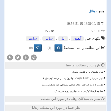
منبع:
رهاتل
1398/10/15
19:56:51
5156
5
/
5.0
تگهای خبر:
آیفون
,
اپل
,
سایبر
,
سایت
این مطلب را می پسندید؟
(0)
(1)
تازه ترین مطالب مرتبط
قابل اعتمادترین برندهای موبایل
قابلیت جنجالی Google Earth یکروز بعد از عرضه غیرفعال شد
انویدیا و مایکروسافت ائتلاف هوش مصنوعی امن تشکیل دادند
اتحادیه اروپا گوگل را ۸۹۰ میلیون یورو جریمه کرد
نظرات بینندگان رهاتل در مورد این مطلب
نظر شما در مورد این مطلب رهاتل