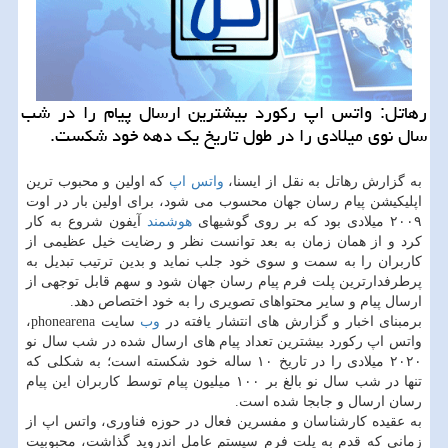
رهاتل: واتس اپ ركورد بیشترین ارسال پیام را در شب
سال نوی میلادی را در طول تاریخ یك دهه خود شكست.
به گزارش رهاتل به نقل از ایسنا،
واتس اپ
كه اولین و محبوب ترین
اپلیكیشن پیام رسان جهان محسوب می شود، برای اولین بار در اوت
۲۰۰۹ میلادی بود كه بر روی گوشیهای
هوشمند
آیفون شروع به كار
كرد و از همان زمان به بعد توانست نظر و رضایت خیل عظیمی از
كاربران را به سمت و سوی خود جلب نماید و بدین ترتیب تبدیل به
پرطرفدارترین پلت فرم پیام رسان جهان شود و سهم قابل توجهی از
ارسال پیام و سایر محتواهای تصویری را به خود اختصاص دهد.
برمبنای اخبار و گزارش های انتشار یافته در
وب
سایت phonearena،
واتس اپ ركورد بیشترین تعداد پیام های ارسال شده در شب سال نو
۲۰۲۰ میلادی را در تاریخ ۱۰ ساله خود شكسته است؛ به شكلی كه
تنها در شب سال نو بالغ بر ۱۰۰ میلیون پیام توسط كاربران این پیام
رسان ارسال و جابجا شده است.
به عقیده كارشناسان و مفسرین فعال در حوزه فناوری، واتس اپ از
زمانی كه قدم به پلت فرم سیستم عامل اندروید گذاشت، محبوبیت