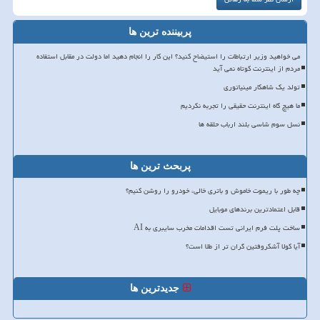
پربیننده ترین ها
می خواهید وزیر ارتباطات را استیضاح کنید؟ این کار را انجام دهید اما دولت در مقابل استفاده
مردم از اینترنت کوتاه نمی آید
تولد یک شاهکار مینیاتوری
ما هیچ گاه اینترنت حقیقی را تجربه نکردیم
نسل سوم شاسی بلند ارباب حلقه ها
پربحث ترین ها
چه طور با ریموت خاموش و باتری خالی، خودرو را روشن کنیم؟
قابل اعتمادترین برندهای موبایل
ساخت پلت فرم ایرانی تست اقدامات مخرب سایبری به AI
آیا کولا آشکروفتین گران تر از طلا است؟
جدیدترین ها