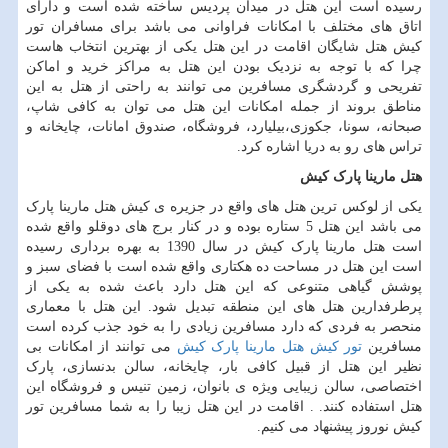
رسیده است این هتل در میدان پردیس ساخته شده است و دارای
اتاق های مختلف با امکانات فراوانی می باشد برای مسافران تور
کیش هتل شایگان اقامت در این هتل یکی از بهترین انتخاب هاست
چرا که با توجه به نزدیک بودن این هتل به مراکز خرید و اماکن
تفریحی و گردشگری مسافرین می توانند به راحتی از هتل به این
مناطق بروند از جمله امکانات این هتل می توان به کافی شاپ،
صبحانه، سونا، جکوزی،بیلیارد، فروشگاه، صندوق امانات، چایخانه و
تراس های رو به دریا اشاره کرد.
هتل مارینا پارک کیش
یکی از لوکس ترین هتل های واقع در جزیره ی کیش هتل مارینا پارک
می باشد این هتل 5 ستاره بوده و در کنار برج های دوقلو واقع شده
است هتل مارینا پارک کیش در سال 1390 به بهره برداری رسیده
است این هتل در مساحت ده هکتاری واقع شده است با فضای سبز و
پوشش گیاهی متنوعی که این هتل دارد باعث شده به یکی از
پرطرفدارین هتل های این منطقه تبدیل شود. این هتل با معماری
منحصر به فردی که دارد مسافرین زیادی را به خود جذب کرده است
مسافرین
تور کیش هتل مارینا پارک کیش
می توانند از امکانات بی
نظیر این هتل از قبیل کافی بار، چایخانه، سالن بدنسازی، پارک
اختصاصی، سالن زیبایی ویژه ی بانوان، زمین تنیس و فروشگاه این
هتل استفاده کنند. . اقامت در این هتل زیبا را به شما مسافرین تور
کیش نوروز پیشنهاد می کنیم.