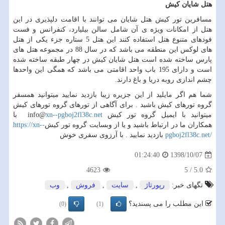
هتل شایان کیش
مسافرین تور کیش هتل شایان می توانند با اقامت دلپذیری در این
هتل از امکانات ویژه ی آن شامل سالن بیلیارد، کنفرانس و فست
فودهای متنوع هتل استفاده کنند این هتل 5 ستاره جزء یکی از هتل
های لوکس این منطقه می باشد که در سال 88 در مجموعه هتل های
پارس ساخته شده است هتل شایان کیش در چهار طبقه ساخته شده
است و دارای 195 باب واحد اقامتی می باشد که همگی این واحدها
چشم اندازی روبه دریا و باغ دارند.
شما هم اگر مایلید از این جزیره زیبا بازدید نمایید میتوانید همسفر
گروه تورهای کیش باشید . برای آگاهی از تورهای گروه تورهای کیش
میتوانید با ایمیل گروه تور کیش
xn--pgboj2fl38c.net
info@
با
همکاران ما در ارتباط باشید و یا از وبسایت گروه تور کیش
https://xn--
pgboj2fl38c.net/
بازدید نمایید . با آرزوی سفری خوش
1398/10/07
01:24:40
4623
5
/
5.0
تگهای خبر:
رپورتاژ
,
سایت
,
فروش
,
وب
این مطلب را می پسندید؟
(0)
(1)