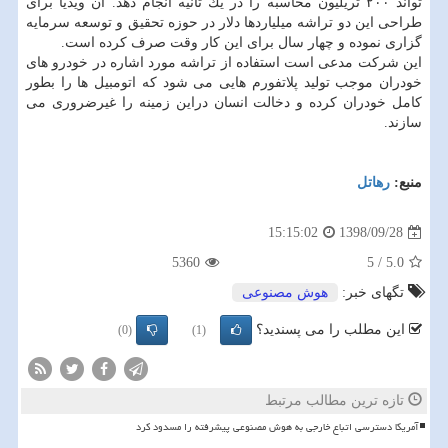
تواند ۲۰۰ تریلیون محاسبه را در یك ثانیه انجام دهد. ان ویدیا برای
طراحی این دو تراشه میلیاردها دلار در حوزه تحقیق و توسعه سرمایه
گزاری نموده و چهار سال برای این كار وقت صرف كرده است.
این شركت مدعی است استفاده از تراشه مورد اشاره در خودرو های
خودران موجب تولید پلاتفورم هایی می شود كه اتومبیل ها را بطور
كامل خودران كرده و دخالت انسان دراین زمینه را غیرضروری می
سازند.
منبع:
رهاتل
1398/09/28
15:15:02
5360
5
/
5.0
تگهای خبر:
هوش مصنوعی
این مطلب را می پسندید؟
(0)
(1)
تازه ترین مطالب مرتبط
آمریکا دسترسی اتباع خارجی به هوش مصنوعی پیشرفته را مسدود کرد