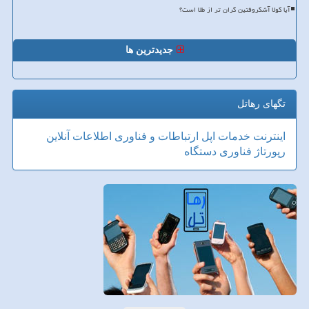
آیا کولا آشکروفتین گران تر از طلا است؟
جدیدترین ها
تگهای رهاتل
اینترنت
خدمات
اپل
ارتباطات و فناوری اطلاعات
آنلاین
رپورتاژ
فناوری
دستگاه