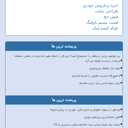
خرید و فروش خودرو
طراحی سایت
فیش حج
قیمت بیسیم باوفنگ
کوتاه کننده لینک
پربیننده ترین ها
می خواهید وزیر ارتباطات را استیضاح کنید؟ این کار را انجام دهید اما دولت در مقابل استفاده
مردم از اینترنت کوتاه نمی آید
تولد یک شاهکار مینیاتوری
ما هیچ گاه اینترنت حقیقی را تجربه نکردیم
نسل سوم شاسی بلند ارباب حلقه ها
پربحث ترین ها
چه طور با ریموت خاموش و باتری خالی، خودرو را روشن کنیم؟
قابل اعتمادترین برندهای موبایل
ساخت پلت فرم ایرانی تست اقدامات مخرب سایبری به AI