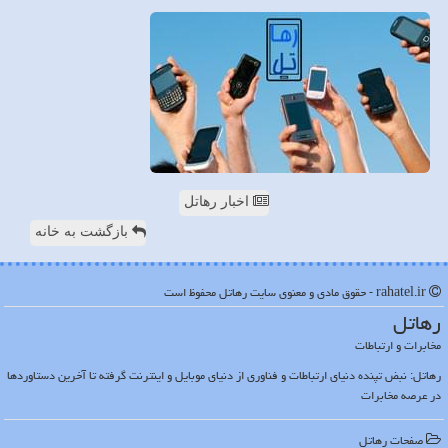
اخبار رهاتل
بازگشت به خانه
rahatel.ir - حقوق مادی و معنوی سایت رهاتل محفوظ است
رهاتل
مخابرات و ارتباطات
رهاتل: نبض تپنده دنیای ارتباطات و فناوری از دنیای موبایل و اینترنت گرفته تا آخرین دستاوردها
در عرصه مخابرات
صفحات رهاتل