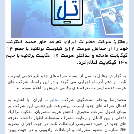
رهاتل: شركت مخابرات ایران، تعرفه های جدید اینترنت
خود را از حداقل سرعت ۵۱۲ كیلوبیت برثانیه با حجم ۱۴
گیگابایت ماهانه و حداكثر سرعت ۱۶ مگابیت برثانیه با حجم
۱۳۰ گیگابایت اعلام كرد.
به گزارش رهاتل به نقل از ایسنا، تعرفه های جدید غیرحجمی اینترنت
ثابت از دهم آذرماه اجرایی می گردد و در این راستا، شركت های
عرضه دهنده اینترنت تعرفه های رقابتی خویش را اعلام نموده اند.
محمدرضا بیدخام -سخنگوی شركت
مخابرات
ایران- با اشاره به
اعمال تعرفه های جدید اینترنت پرسرعت غیرحجمی این شركت بر
مبنای اصول سرعت محوری، كاهش هزینه مشتریان، تفكیك ترافیك
داخلی و بین الملل و رعایت مصرف منصفانه اظهار داشت: تعرفه
های جدید در حوزه دسترسی ارتباطات ثابت در جهت اجرای مصوبه
266 سازمان تنظیم مقررات و ارتباطات رادیویی و در جهت بهبود