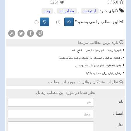
5254
5
/
5.0
تگهای خبر:
اینترنت
,
مخابرات
,
وب
این مطلب را می پسندید؟
(0)
(1)
تازه ترین مطالب مرتبط
️جام جهانی به اتمام رسید، اینترنت قطع نشد
با اختلال موقت یا تصادفی در شبکه حاشیه سازی نشود
اولین ماهواره راداری در آستانه رونمایی
ارتش پنهان برای حمله به بانکها
نظرات بینندگان رهاتل در مورد این مطلب
نظر شما در مورد این مطلب رهاتل
نام:
ایمیل:
نظر: