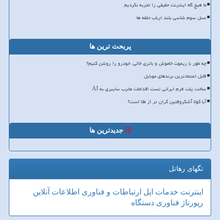
ما هیچ گاه اینترنت حقیقی را تجربه نکردیم
نسل سوم شاسی بلند ارباب حلقه ها
پربحث ترین ها
چه طور با ریموت خاموش و باتری خالی، خودرو را روشن کنیم؟
قابل اعتمادترین برندهای موبایل
ساخت پلت فرم ایرانی تست اقدامات مخرب سایبری به AI
آیا کولا آشکروفتین گران تر از طلا است؟
جدیدترین ها
تگهای رهاتل
اینترنت
خدمات
اپل
ارتباطات و فناوری اطلاعات
آنلاین
رپورتاژ
فناوری
دستگاه