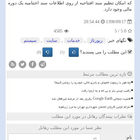
که امکان تنظیم سند افتتاحیه از روی اطلاعات سند اختتامیه یک دوره
مالی وجود دارد.
1398/09/17
20:54:44
4585
5
/
5.0
تگهای خبر:
رپورتاژ
,
خدمات
,
سایت
,
سیستم
این مطلب را می پسندید؟
(0)
(1)
تازه ترین مطالب مرتبط
چه طور با ریموت خاموش و باتری خالی، خودرو را روشن کنیم؟
رقیب چینی بنز و بی ام و به اروپا رفت
قابلیت جنجالی Google Earth یکروز بعد از عرضه غیرفعال شد
اعزام اولین کاروان خادمان شهرداری تهران به مرز زرباطیه
نظرات بینندگان رهاتل در مورد این مطلب
نظر شما در مورد این مطلب رهاتل
نام: