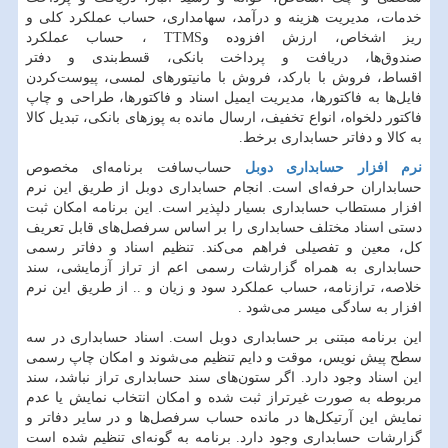
خدمات، مدیریت هزینه و درآمد، سهامداری، حساب عملکرد کلی و
ریز اشخاص، ارزش افزوده و
TTMS
، حساب عملکرد
صندوق‌ها، دریافت و پرداخت بانکی، قسط‌بندی و دفتر
اقساط، فروش با بارکد، فروش با مانیتورهای لمسی، پیوست‌کردن
فایل‌ها به فاکتورها، مدیریت ایمیل اسناد و فاکتورها، طراحی و چاپ
فاکتور دلخواه، انواع تخفیف، ارسال مانده به پوزهای بانکی، تبدیل کالا
به کالا و دفاتر حسابداری برخط.
نرم افزار حسابداری دوبل
حساب‌سافت برنامه‌ای مخصوص
حسابداران حرفه‌ای است. انجام حسابداری دوبل از طریق این نرم
افزار مستطاب حسابداری بسیار دلپذیر است. این برنامه امکان ثبت
دستی اسناد مختلف حسابداری را بر اساس سرفصل‌های قابل تعریف
کل، معین و تفصیلی فراهم می‌کند. تنظیم اسناد و دفاتر رسمی
حسابداری به همراه گزارشات رسمی اعم از تراز آزمایشی، سند
خلاصه، ترازنامه، حساب عملکرد سود و زیان و
..
از طریق این نرم
افزار به سادگی میسر می‌شود
.
این برنامه مبتنی بر حسابداری دوبل است. اسناد حسابداری در سه
سطح پیش نویس، موقت و دایم تنظیم می‌شوند و امکان چاپ رسمی
این اسناد وجود دارد. اگر ستون‌های سند حسابداری تراز نباشد، سند
مربوطه به صورت غیرتراز ثبت شده و امکان انتخاب نمایش یا عدم
نمایش این آرتیکل‌ها در مانده حساب سرفصل‌ها و در سایر دفاتر و
گزارشات حسابداری وجود دارد. برنامه به گونه‌ای تنظیم شده است