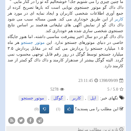
ما چنین چیزی را می شنویم جك! خوشحالیم كه تو را در كنار مایی. "
داك داك گو موتور جستجوی نوپایی است كه بارها تصریح كرده از
جمع آوری اطلاعات شخصی كاربران و ایجاد نمایه ای در مورد هر
كاربر
از این طریق خودداری می كند. همین مساله سبب می شود
داك داك گو از نمایش آگهی های تبلیغاتی هدفمند بر اساس نتایج
جستجوی شخصی سازی شده هم خودداری كند.
داك داك گو در دو سال اخیر پیشرفت مناسبی داشته، اما هنوز جایگاه
خاصی در دنیای موتورهای جستجو ندارد. این
موتور جستجو
هر ماه
۱.۵ میلیارد جستجو را پردازش می كند كه در مقابل پردازش ۳.۵
میلیارد جستجو توسط گوگل در روز رقم قابل توجهی محسوب نمی
گردد. البته گوگل بیشتر از صدهزار كارمند و داك داك گو كمتر از صد
كارمند دارد.
1398/09/09
23:11:45
5278
5
/
5.0
تگهای خبر:
اپل
,
كاربر
,
گوگل
,
موتور جستجو
این مطلب را می پسندید؟
(0)
(1)
تازه ترین مطالب مرتبط