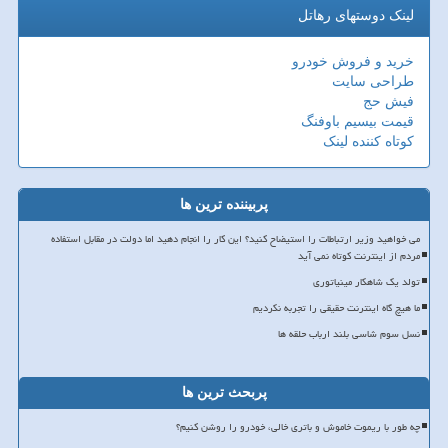
لینک دوستهای رهاتل
خرید و فروش خودرو
طراحی سایت
فیش حج
قیمت بیسیم باوفنگ
کوتاه کننده لینک
پربیننده ترین ها
می خواهید وزیر ارتباطات را استیضاح کنید؟ این کار را انجام دهید اما دولت در مقابل استفاده
مردم از اینترنت کوتاه نمی آید
تولد یک شاهکار مینیاتوری
ما هیچ گاه اینترنت حقیقی را تجربه نکردیم
نسل سوم شاسی بلند ارباب حلقه ها
پربحث ترین ها
چه طور با ریموت خاموش و باتری خالی، خودرو را روشن کنیم؟