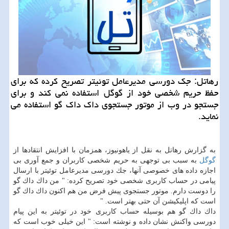
رهاتل: جك دورسی مدیرعامل توئیتر تصریح كرده كه برای
حفظ حریم شخصی خود از گوگل استفاده نمی كند و برای
جستجو در وب از موتور جستجوی داك داك گو استفاده می
نماید.
به گزارش رهاتل به نقل از یاهونیوز، همزمان با افزایش انتقادها از
گوگل
به سبب بی توجهی به حریم شخصی كاربران و جمع آوری بی
اجازه داده های خصوصی آنها، جك دورسی مدیرعامل توئیتر با ارسال
پیامی در حساب كاربری شخصی خود تصریح كرده: " من داك داك گو
را دوست دارم. موتور جستجوی پیش فرض من هم اكنون داك داك گو
است كه اپلیكیشن آن حتی بهتر است. "
داك داك گو هم بوسیله حساب كاربری خود در توئیتر به این پیام
دورسی واكنش نشان داده و نوشته است: " این خیلی خوب است كه