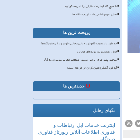
ما هیچ گاه اینترنت حقیقی را تجربه نکردیم
نسل سوم شاسی بلند ارباب حلقه ها
پربحث ترین ها
چه طور با ریموت خاموش و باتری خالی، خودرو را روشن کنیم؟
قابل اعتمادترین برندهای موبایل
ساخت پلت فرم ایرانی تست اقدامات مخرب سایبری به AI
آیا کولا آشکروفتین گران تر از طلا است؟
جدیدترین ها
تگهای رهاتل
اینترنت
خدمات
اپل
ارتباطات و
فناوری اطلاعات
آنلاین
رپورتاژ
فناوری
دستگاه