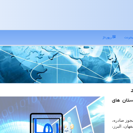
نترنت
رپورتاژ
ستان های
مجوز صادره،
هان، البرز،