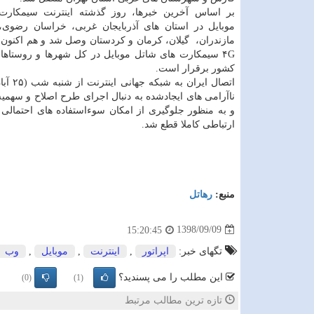
بر اساس آخرین خبرها، ⁧‫روز ‬
كشور برقرار است.
اتصال ایران ب
ناآرامی های ایجادشده به دنبال اجرای طرح اصلاح و سهمیه
و به منظور جلوگیری از امكان سوءاستفاده های احتمالی ا
ارتباطی كاملا قطع شد.
منبع:
رهاتل
1398/09/09
15:20:45
تگهای خبر:
اپراتور
,
اینترنت
,
موبایل
,
وب
این مطلب را می پسندید؟
(0)
(1)
تازه ترین مطالب مرتبط