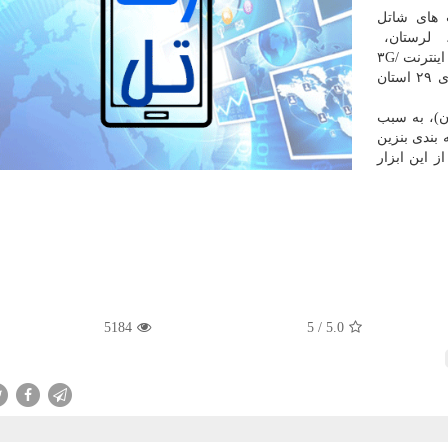
گذشته اینترنت⁩ سیمكارت های شاتل
مازندران‬⁩، ⁧‫ گیلان‬⁩، ⁧‫كرمان‬⁩ و ⁧‫كردستان وصل شد و هم اكنون اینترنت ۳G/
۴G سیمكارت های شاتل موبایل در كل شهرها و روستاهای ۲۹ استان
ه شبكه جهانی اینترنت از شنبه شب (۲۵ آبان)، به سبب
 بندی بنزین
ز این ابزار
5184
5
/
5.0