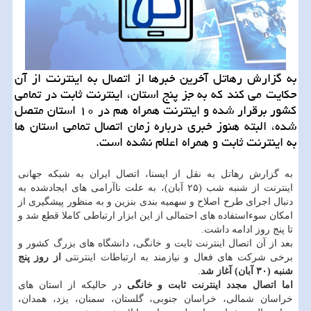
به گزارش رهاتل آخرین خبرها از اتصال به اینترنت از آن
حكایت می كند كه به جز پنج استان، اینترنت ثابت در تمامی
كشور برقرار شده و اینترنت همراه هم در ۱۰ استان متصل
شده، البته هنوز خبری درباره زمان اتصال تمامی استان ها
به اینترنت ثابت و همراه اعلام نشده است.
به گزارش رهاتل به نقل از ایسنا، اتصال ایران به شبكه جهانی
اینترنت از شنبه شب (۲۵ آبان)، به علت ناآرامی های ایجادشده به
دنبال اجرای طرح اصلاح و سهمیه بندی بنزین و به منظور پیشگیری از
امكان سوءاستفاده های احتمالی از این ابزار ارتباطی كاملا قطع شد و
تا پنج روز ادامه داشت.
بعد از آن اتصال اینترنت ثابت و خانگی، دانشگاه های بزرگ كشور و
برخی شركت های فعال و نیازمند به ارتباطات اینترنتی
از روز پنج
شنبه (۳۰ آبان) آغاز شد
.
اما اتصال مجدد اینترنت ثابت و خانگی
در حالیكه از استان های
خراسان شمالی، خراسان جنوبی، گلستان، سمنان، یزد، همدان،