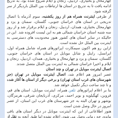
چهارمحال و بختیاری، اردبیل، زنجان و ایلام شروع شده بود، به تدریج
ادامه یافت تا به تدریج در استان ها ارتباطات بین الملل باردیگر از سر
گرفته شود.
از طرفی
اینترنت همراه هم از روز یكشنبه،
سوم آذرماه با اتصال
تدریجی در استان های خراسان جنوبی، گلستان، سمنان و یزد و
چهارمحال بختیاری، همدان، اردبیل، زنجان و ایلام برقرار شد و از روز
سه شنبه استان خراسان شمالی هم به این لیست افزوده شد. این در
حالیكه در سایر استان های كشور هنوز محدودیت های دسترسی به
اینترنت بین الملل حل نشده است.
ازاین رو هم اكنون سیمكارت اپراتورهای همراه شامل همراه اول،
ایرانسل، رایتل و شاتل موبایل در استان های خراسان جنوبی،
گلستان، سمنان و یزد و چهارمحال و بختیاری، همدان، اردبیل، زنجان و
ایلام و اخیرا خراسان شمالی به اینترنت بین الملل متصل شدند.
اتصال اینترنت موبایل در تهران و چند استان
عصر امروز هم اعلام شد،
اتصال اینترنت موبایل در تهران (جز
شهرستان های غرب استان تهران) و برخی دیگر از استان ها آغاز شد
ه
و تا چند ساعت دیگر تكمیل خواهد شد.
بنا بر اعلام اپراتورهای
تلفن
همراه، اینترنت موبایل، استان های قم،
قزوین، كهگیلویه و بویر احمد، مركزی، آذربایجان شرقی، هرمزگان،
بوشهر و تهران البته به جز شهرستان های غرب این استان، از عصر
امروز در حال وصل شدن است.
هنوز اطلاعاتی از این كه اینترنت موبایل در دیگر استان های باقی
مانده، چه زمانی وصل می شود، اعلام نشده اما طبق آنچه به
نقل از