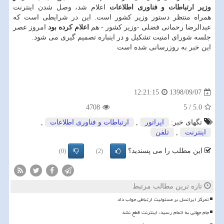
وزیر ارتباطات و فناوری اطلاعات
اعلام شد، وصل شدن اینترنت
همراه منتظر دستور وزیر كشور است. این در شرایطی است كه
عبدالرضا رحمانی فضلی -وزیر كشور - هم
اعلام كرده بود
امروز عصر
جلسه شورای امنیت تشكیل و در اینباره تصمیم گیری می شود.
این خبر به روزرسانی شده است
1398/09/07
12:21:15
4708
5
/
5.0
تگهای خبر:
اپراتور
,
ارتباطات و فناوری اطلاعات
,
اینترنت
,
تلفن
این مطلب را می پسندید؟
(0)
(2)
تازه ترین مطالب مرتبط
تمرکز ایرانسل بر مسئولیت ارتباطی جواب داد
️جام جهانی به اتمام رسید، اینترنت قطع نشد