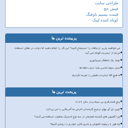
طراحی سایت
فیش حج
قیمت بیسیم باوفنگ
کوتاه کننده لینک
پربیننده ترین ها
می خواهید وزیر ارتباطات را استیضاح کنید؟ این کار را انجام دهید اما دولت در مقابل استفاده
مردم از اینترنت کوتاه نمی آید
تولد یک شاهکار مینیاتوری
نسل سوم شاسی بلند ارباب حلقه ها
ما هیچ گاه اینترنت حقیقی را تجربه نکردیم
پربحث ترین ها
پنج هندزفری بی سیم برتر سال ۲۰۲۶
اوپن ای آی بهای ترجیح کارمندان خارجی به آمریکایی را می پردازد
چرا کامیون های کشنده همزمان از سه نوع لاستیک متفاوت استفاده می کنند؟
چه طور با ریموت خاموش و باتری خالی، خودرو را روشن کنیم؟