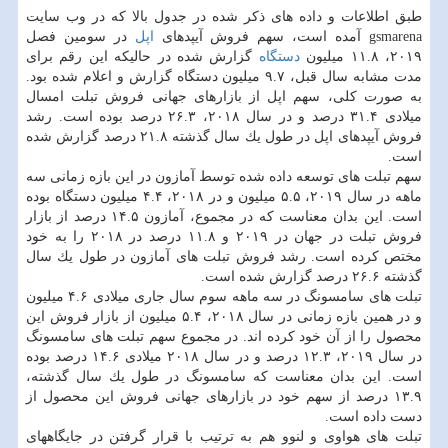
طبق اطلاعات و داده های ذكر شده در جدول بالا كه در وب سایت
gsmarena آمده است، سهم فروش آیپدهای
اپل
در سومین فصل
۲۰۱۹، ۱۱.۸ میلیون
دستگاه
گزارش شده در حالیكه این رقم برای
مدت مشابه سال قبل، ۹.۷ میلیون دستگاه گزارش و اعلام شده بود.
به صورت كلی، سهم اپل از بازارهای جهانی فروش تبلت امسال
میلادی ۳۱.۴ درصد و در سال ۲۰۱۸، ۲۶.۳ درصد بوده است. رشد
فروش آیپدهای اپل در طول یك سال گذشته ۲۱.۸ درصد گزارش شده
است.
سهم تبلت های توسعه داده شده توسط آمازون در این بازه زمانی سه
ماهه در سال ۲۰۱۹، ۵.۵ میلیون و در ۲۰۱۸، ۴.۴ میلیون دستگاه بوده
است. این بدان معناست كه در مجموع، آمازون ۱۴.۵ درصد از بازار
فروش تبلت در جهان در ۲۰۱۹ و ۱۱.۸ درصد در ۲۰۱۸ را به خود
مختص كرده است. رشد فروش تبلت های آمازون در طول یك سال
گذشته ۲۶.۶ درصد گزارش شده است.
تبلت های سامسونگ در سه ماهه سوم سال جاری میلادی ۴.۶ میلیون
و در همین بازه زمانی در سال ۲۰۱۸، ۵.۴ میلیون از بازار فروش این
محصول را از آن خود كرده اند. در مجموع سهم تبلت های سامسونگ
در سال ۲۰۱۹، ۱۲.۳ درصد و در سال ۲۰۱۸ میلادی ۱۴.۶ درصد بوده
است. این بدان معناست كه سامسونگ در طول یك سال گذشته،
۱۳.۹ درصد از سهم خود در بازارهای جهانی فروش این محصول از
دست داده است.
تبلت های هواوی و لنوو هم به ترتیب با قرار گرفتن در جایگاههای