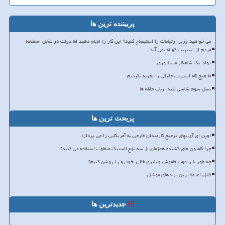
پربیننده ترین ها
می خواهید وزیر ارتباطات را استیضاح کنید؟ این کار را انجام دهید اما دولت در مقابل استفاده
مردم از اینترنت کوتاه نمی آید
تولد یک شاهکار مینیاتوری
ما هیچ گاه اینترنت حقیقی را تجربه نکردیم
نسل سوم شاسی بلند ارباب حلقه ها
پربحث ترین ها
اوپن ای آی بهای ترجیح کارمندان خارجی به آمریکایی را می پردازد
چرا کامیون های کشنده همزمان از سه نوع لاستیک متفاوت استفاده می کنند؟
چه طور با ریموت خاموش و باتری خالی، خودرو را روشن کنیم؟
قابل اعتمادترین برندهای موبایل
جدیدترین ها