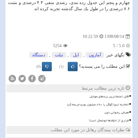
چهارم و پنجم این جدول رده بندی، رشدی منفی ۴.۴ درصدی و مثبت
۷.۶ درصدی را در طول یك سال گذشته تجربه كرده اند.
1398/08/14
10:22:59
5254
5
/
5.0
تگهای خبر:
آمازون
,
اپل
,
تبلت
,
دستگاه
این مطلب را می پسندید؟
(0)
(1)
تازه ترین مطالب مرتبط
قابل اعتمادترین برندهای موبایل
اتحادیه اروپا گوگل را ۸۹۰ میلیون یورو جریمه کرد
معرفی رضوانی دون
فراری از انتقادها خوشحال است!
نظرات بینندگان رهاتل در مورد این مطلب