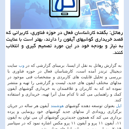
رهاتل: بگفته كارشناسان فعال در حوزه فناوری، كاربرانی كه
قصد خریداری گوشیهای آیفون را دارند، بهتر است با عنایت
به نیاز و بودجه خود در این مورد تصمیم گیری و انتخاب
كنند.
به گزارش رهاتل به نقل از ایسنا، برمبنای گزارشی كه در
وب
سایت
دیجیتال ترندز آمده است، كارشناسان فعال در حوزه فناوری با
بررسی و تحلیل قابلیت های كاربردی و مشخصات فنی موجود در
مدلهای مختلف آیفون های جدید، لیست و گزارشی را تهیه و منتشر
نموده اند كه به كاربران و علاقمندان به خریداری گوشیهای آیفون
كمك و راهنمایی می كند تا كدام مدل آنرا تهیه، خریداری و استفاده
كنند.
اپل
بعنوان توسعه دهنده گوشیهای
هوشمند
آیفون هر ساله در جریان
برگزاری رویدادی از مدلهای جدید گوشیهای خود رونمایی و پرده
برداری می كند كه همچون جدیدترین گوشیهای آن می توان به آیفون
۱۱، آیفون ۱۱ پرو و آیفون ۱۱ پرو مكس اشاره نمود كه در سپتامبر
۲۰۱۹ رونمایی و سپس روانه بازارهای جهانی شد.