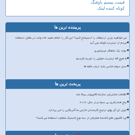
قیمت بیسیم باوفنگ
کوتاه کننده لینک
پربیننده ترین ها
می خواهید وزیر ارتباطات را استیضاح کنید؟ این کار را انجام دهید اما دولت در مقابل استفاده
مردم از اینترنت کوتاه نمی آید
تولد یک شاهکار مینیاتوری
ما هیچ گاه اینترنت حقیقی را تجربه نکردیم
نسل سوم شاسی بلند ارباب حلقه ها
پربحث ترین ها
اطلاعات مشتریان سازنده کامپیوتر برملا شد
پنج هندزفری بی سیم برتر سال ۲۰۲۶
اوپن ای آی بهای ترجیح کارمندان خارجی به آمریکایی را می پردازد
چرا کامیون های کشنده همزمان از سه نوع لاستیک متفاوت استفاده می کنند؟