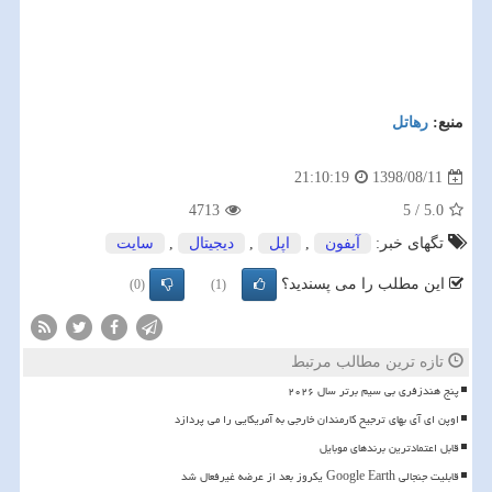
منبع:
رهاتل
1398/08/11
21:10:19
4713
5
/
5.0
تگهای خبر:
آیفون
,
اپل
,
دیجیتال
,
سایت
این مطلب را می پسندید؟
(0)
(1)
تازه ترین مطالب مرتبط
پنج هندزفری بی سیم برتر سال ۲۰۲۶
اوپن ای آی بهای ترجیح کارمندان خارجی به آمریکایی را می پردازد
قابل اعتمادترین برندهای موبایل
قابلیت جنجالی Google Earth یکروز بعد از عرضه غیرفعال شد