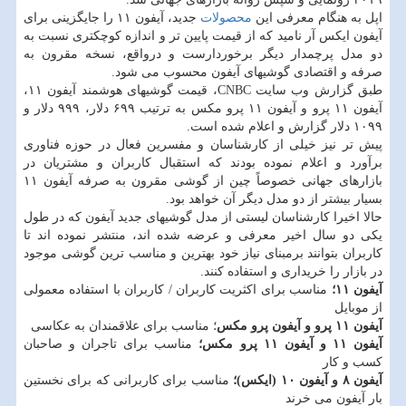
اپل به هنگام معرفی این
محصولات
جدید، آیفون ۱۱ را جایگزینی برای
آیفون ایكس آر نامید كه از قیمت پایین تر و اندازه كوچكتری نسبت به
دو مدل پرچمدار دیگر برخوردارست و درواقع، نسخه مقرون به
صرفه و اقتصادی گوشیهای آیفون محسوب می شود.
طبق گزارش وب سایت CNBC، قیمت گوشیهای هوشمند آیفون ۱۱،
آیفون ۱۱ پرو و آیفون ۱۱ پرو مكس به ترتیب ۶۹۹ دلار، ۹۹۹ دلار و
۱۰۹۹ دلار گزارش و اعلام شده است.
پیش تر نیز خیلی از كارشناسان و مفسرین فعال در حوزه فناوری
برآورد و اعلام نموده بودند كه استقبال كاربران و مشتریان در
بازارهای جهانی خصوصاً چین از گوشی مقرون به صرفه آیفون ۱۱
بسیار بیشتر از دو مدل دیگر آن خواهد بود.
حالا اخیرا كارشناسان لیستی از مدل گوشیهای جدید آیفون كه در طول
یكی دو سال اخیر معرفی و عرضه شده اند، منتشر نموده اند تا
كاربران بتوانند برمبنای نیاز خود بهترین و مناسب ترین گوشی موجود
در بازار را خریداری و استفاده كنند.
آیفون ۱۱؛
مناسب برای اكثریت كاربران / كاربران با استفاده معمولی
از موبایل
آیفون ۱۱ پرو و آیفون پرو مكس
؛ مناسب برای علاقمندان به عكاسی
آیفون ۱۱ و آیفون ۱۱ پرو مكس؛
مناسب برای تاجران و صاحبان
كسب و كار
آیفون ۸ و آیفون ۱۰ (ایكس)؛
مناسب برای كاربرانی كه برای نخستین
بار آیفون می خرند