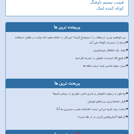
قیمت بیسیم باوفنگ
کوتاه کننده لینک
پربیننده ترین ها
می خواهید وزیر ارتباطات را استیضاح کنید؟ این کار را انجام دهید اما دولت در مقابل استفاده
مردم از اینترنت کوتاه نمی آید
تولد یک شاهکار مینیاتوری
ما هیچ گاه اینترنت حقیقی را تجربه نکردیم
نسل سوم شاسی بلند ارباب حلقه ها
پربحث ترین ها
چه طور با ریموت خاموش و باتری خالی، خودرو را روشن کنیم؟
قابل اعتمادترین برندهای موبایل
ساخت پلت فرم ایرانی تست اقدامات مخرب سایبری به AI
آیا کولا آشکروفتین گران تر از طلا است؟