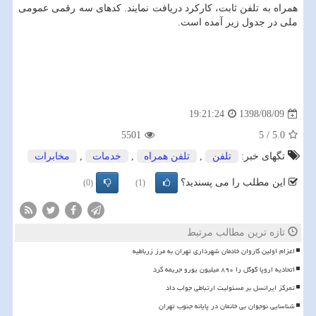
همراه به تلفن ثابت، كاركرد دریافت نمایند. كدهای سه رقمی عمومی
ملی در جدول زیر آمده است.
1398/08/09
19:21:24
5501
5
/
5.0
تگهای خبر:
تلفن
,
تلفن همراه
,
خدمات
,
مخابرات
این مطلب را می پسندید؟
(0)
(1)
تازه ترین مطالب مرتبط
اعزام اولین کاروان خادمان شهرداری تهران به مرز زرباطیه
اتحادیه اروپا گوگل را ۸۹۰ میلیون یورو جریمه کرد
تمرکز ایرانسل بر مسئولیت ارتباطی جواب داد
شناسایی نوجوان بی خانمان در پایانه جنوب تهران