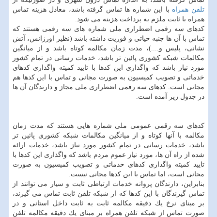
تلفن همراه
با این شماره ها تماس گرفته باشد، معادل هزینه تماس
همراه با ثابت ملزم به پرداخت هزینه می شود.
كدهای سه رقمی اضطراری ملی شماره های سه رقمی هستند كه
تماس با آن­ ها جنبه حیاتی و فوریت داشته باشد (نظیر اورژانس، آتش
نشانی، پلیس و....)، مدت زمان مكالمه كوتاه باشد و از میانگین
مكالمات شبكه كشوری پائین ­تر باشد، خدمات رسانی در تمام كشور
مورد نیاز باشد كه واگذاری این كدها با تایید كمیته واگذاری كدهای
خدماتی و تصویب كمیسیون به صورت مجانی و تماس با این كدها هم
مجانی است. كدهای سه رقمی اضطراری ملی مجاز و دارندگان آن­ ها
در جدول زیر آمده است.
كدهای سه رقمی عمومی ملی شماره­ هایی هستند كه مدت زمان
مكالمه با آنها كوتاه و از میانگین مكالمات شبكه كشوری پائین­ تر
باشد، خدمات رسانی در تمام كشور مورد نیاز باشد، خدمات ارائه
شده از راه آن­ ها، مورد نیاز عموم مردم باشد كه واگذاری این كدها با
تایید كمیته واگذاری كدهای خدماتی و تصویب كمیسیون به صورت
مجانی است، اما تماس با این كدها مجانی نیست.
بنابراین، دارندگان پروانه خدمات ارتباطی ثابت و سیار می­ توانند از
تماس گیرندگان با این كدها كه از شبكه تلفن ثابت تماس می­ گیرند،
بر مبنای نرخ یك دقیقه مكالمه ثابت به ثابت داخل استانی و در
صورت تماس از شبكه تلفن همراه بر مبنای یك دقیقه مكالمه تلفن