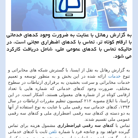
به گزارش رهاتل با عنایت به ضرورت وجود كدهای خدماتی
با ارقام كوتاه تر، تماس با كدهای اضطراری مجانی است، در
حالیكه تماس با كدهای عمومی ملی، شامل دریافت كاركرد
می شود.
به گزارش رهاتل به نقل از ایسنا، با گسترش شبكه ­های مخابراتی و
تنوع
خدمات
ارائه شده در این بخش و به منظور توسعه و تعمیم
خدمات مخابراتی و سرعت بخشیدن به برقراری ارتباطات در سطوح
مختلف، ضرورت وجود كدهای خدماتی كه شماره­ هایی با تعداد
ارقامی كوتاه تر از شماره­ های معمولی هستند، آشكار است. در این
راستا، با ابلاغ مصوبه ۲۱۲ كمیسیون تنظیم مقررات ارتباطات در سال
۱۳۹۴، كدهای خدماتی سه رقمی ملی با عنایت به نوع استفاده از آنها
به دو دسته ی كدهای سه رقمی اضطراری ملی و كدهای سه رقمی
عمومی ملی تقسیم شدند.
تماس با
كدهای سه رقمی غیراضطراری
مشمول هزینه برای تماس
گیرنده خواهد بود و چنانچه فرد با شماره
تلفن
ثابت با كدهای خدماتی
تماس گرفته باشد، به اندازه تماس درون شهری و در صورتیكه از