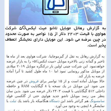
به گزارش رهاتل موبایل تاشو میت ایكس۵G شركت
هواوی با قیمت ۲۴۰۳ دلار از ۱۵ نوامبر به صورت محدود
در چین عرضه می شود. این موبایل دارای نمایشگر انعطاف
پذیر است.
به گزارش رهاتل به نقل از گیزموچاینا، شركت هواوی بعد از ماه ها
تاخیر و گمانه زنی بالاخره موبایل «میت ایكس۵G» را به بازار عرضه
خواهدنمود. این شركت چینی اولین بار دركنگره موبایل ۲۰۱۹ میلادی
از موبایل مذكور رونمایی نمود اما ۱۰ ماه طول كشید تا آنرا آماده
عرضه به بازار كند.
حالا موبایل آماده است و از ۱۵ نوامبر برای
فروش
در چین عرضه
می شود. این موبایل در یك نسخه با ۸ گیگابایت RAM و حافظه
داخلی ۵۱۲ گیگابایتی با قیمت ۲۴۰۳ دلار عرضه می شود. بدین سان
بنظر می رسد موبایل تاشو جدید هواوی حتی از گلكسی فولد
سامسونگ
هم گرانتر باشد این
دستگاه
هنگامیكه باز باشد یك
تبلت
با
نمایشگر ۸ اینچی به وجود می آورد.
هواوی از پلیمری دولایه برای نمایشگر انعطاف پذیر بهره برده است.