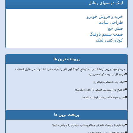
لینک دوستهای رهاتل
خرید و فروش خودرو
طراحی سایت
فیش حج
قیمت بیسیم باوفنگ
کوتاه کننده لینک
پربیننده ترین ها
می خواهید وزیر ارتباطات را استیضاح کنید؟ این کار را انجام دهید اما دولت در مقابل استفاده
مردم از اینترنت کوتاه نمی آید
تولد یک شاهکار مینیاتوری
ما هیچ گاه اینترنت حقیقی را تجربه نکردیم
نسل سوم شاسی بلند ارباب حلقه ها
پربحث ترین ها
چه طور با ریموت خاموش و باتری خالی، خودرو را روشن کنیم؟
قابل اعتمادترین برندهای موبایل