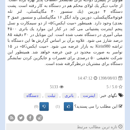
از جانب دیگر یك لولای محكم هم در دستگاه به كار رفته است. پشت
دستگاه ۴ دوربین (یك سنسور ۴۰ مگاپیكسلی، لنز تله
فوتو۸مگاپیكسلی، دوربین واید انگل ۱۶ مگاپیكسلی و سنسور عمق ۳
بعدی) وجود دارد. همینطور «میت ایكس۵G» از دو سیمكارت و نسل
پنجم اینترنت پشتیبانی می كند. در كنار این موارد یك باتری ۴۵۰۰
میلی آمپری در دستگاه نصب شده است. این موبایل در ۳۰ دقیقه ۸۵
درصد شارژ می شود. علاوه برآن بر اساس گزارش ها این دستگاه با
تراشه Kirin980 به بازار عرضه می شود. «میت ایكس۵G» در ۱۵
نوامبر به صورت محدود در چین عرضه خواهد شد. همینطور این
شركت تخفیفی ۵۰ درصدی برای تعمیرات و جایگزین كردن نمایشگر
دستگاه برای مشتریان درنظرگرفته شده است.
1398/08/03
14:47:12
5133
5
/
5.0
تگهای خبر:
اینترنت
,
باتری
,
تبلت
,
دستگاه
این مطلب را می پسندید؟
(0)
(1)
تازه ترین مطالب مرتبط