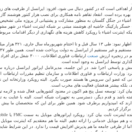
د از اهدافی است كه در كشور دنبال می شود، افزود: ایرانسل از ظرفیت های ز
ند و اینترنت اشیاء در ۲۰ مركز استان بهره برده است. انقعاد تفاهم نامه همكاری برای نصب هزار كنتور هوشمند گ
 اشیاء در جنگل گلستان به منظور مشاركت و پشتیبانی از پروژه ملی تشخیص
حوادث طبیعی در جنگل ها، انعقاد قرارداد پیاده سازی ۵۰۰ حسگر پاركینگ حاشیه ای هوشمند مبتنی بر شبكه اینترنت اشیاء در ش
 اینترنت اشیاء با رویكرد كاهش هزینه های نگهداری از دیگر اقدامات مربوط
عباسی آرند با اشاره به درآمدهای دولت از اپراتور ایرانسل اظهار نمود: ط
صنعت
ارتباطات فناوری اطلاعات، ۳۰۰۰ شغل بر
ش و پاسخی اجرا شد. در این جلسه، مدیرعامل اپراتور ایرانسل درباره س
 وزارت ارتباطات و فناوری اطلاعات و سازمان تنظیم مقررات ارتباطات ابل
ی كه عضو این سرویس ها هستند صورت بگیرد. البته رویكرد وزارتخانه این 
، بلكه بیشتر هدفشان فعالیت های مخرب است.
 بیان كرد: توسعه نسل پنج هم اكنون در معدود كشورهایی فعال شده و لازمه ت
 باشد و قدم دیگر، دسترسی به تجهیزات شبكه است. البته با عنایت به تح
ارند كه امیدواریم برطرف شود. همین طور برای این كه متخصصان ما بیش تر
برگزار كردیم.
وی با اشاره به مشكلات مربوط به شركت های ارائ
ثابت و هم موبایل خدماتی را ارائه دهیم. البته ما هم معتقدیم كه اینترنت موبایل 
م، اما از طرفی جامعه ما هم پذیرش افزایش قیمت را ندارد. در این شرایط شاید 