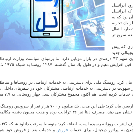
ود ایرانسل
كه ایرانسل
ن بود كه به
ر یك تجربه
ر، انتقال
عه سریع تر
ازی كه پیش
جیتالی جدید
به مشتریان است. ایرانسل با ۵۰ میلیون مشترك هم اكنون سهم ۴۳ درصدی در بازار موبایل دارد. ما برمبنای سیاست وزار
ی بیان كرد: رومینگ ملی برای دسترسی به خدمات ارتباطی در روستاها و منا
 سهولت در دسترسی به خدمات ارتباطی مشتركان خود در سفرهای داخلی و
مبادرت به ارائه خدمات رومینگ به
عباسی آرند با اشاره به خدمات اپراتور ایرانسل برای زوار اربعین بیان كرد: طی این مدت، یك میلیون و ۷۰۰ هز
استفاده كردند كه رشد ۸۷ درصدی را نسبت به سال قبل نشان می دهد، مصرف دیتا نیز ۳۶ ترابایت بوده و هفت میلیو
وی با بیان این 
فروش
و خدمات بعد از فروش خود شبك