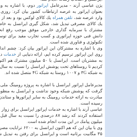
یژن عباسی آرند - مدیرعامل
اپراتور
دوم، با اشاره به ور
بعنوان اپراتور به عرصه ارتباطات كشور بیان كرد: روزی 
وارد عرصه شد،
تلفن همراه
یك كالای لوكس بود و بعد از آ
یك كالای مصرفی تبدیل شد، شكل گیری ایرانسل به خاط
مشترك با سرمایه گذاری خارجی موفق موجب رفع انحصا
دانش فنی حوزه اپراتوری و كسب تجارب مفید برای توس
تكنولوژی و فناوری شده است.
وی با اشاره به مشتركان این اپراتور بیان كرد: چشم اند
روی این اپراتور ترسیم كرده ایم، ارائه دنیایی از
خدمات
دی
به شبكه ۳G و ۱۰۰۷ روستا به شبكه ۴G متصل شده اند.
مدیرعامل اپراتور ایرانسل با اشاره به پروژه رومینگ مل
گرفت كه پوشش شبكه وجود نداشت و ایرانسل به منظور
رسیده است.
میلیون پیامك در این مدت انجام شده است.
۳۵ مگابیت برثانیه است و ایرانسل برای رفتن به تبدیل شدن به اپراتور دیجیتال، برای خدمات