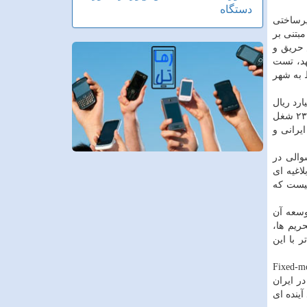
دستگاه
یرساختی
از مبتنی بر
 حریق و
هر مشهد، تست
 به شهر
ی ۱۳ سال قبل و تا اختتام شهریورماه سال جاری، ۳۲۱ هزار میلیارد ریال
پرداخت مستقیم و مجموع۴۲۰ هزار میلیارد ریال درآمدهای مستقیم و غیر مستقیم از ایرانسل به دولت پرداخت شده است. همین طور ۲۳۳۷ شغل
ای افراد ایرانی و
والی در
اغیه ای
نیست كه
وسعه آن
ریم ها،
 با این
ه دهنده اینترنت ثابت بیان كرد: رویكرد اپراتورهای موبایل به سمت FMC یا Fixed-mobile
در ایران
آینده ای