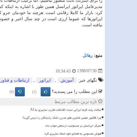
را برای اینترنت ثابت متصور نباشیم، اما تركیب ارتباطات ثا
مدیرعامل اپراتور ایرانسل همین طور با اشاره به اینكه 
كرد: بازار ما كاملا رقابتی است. هرچند ما خودمان جزو كسا
اپراتورها كه عموما ارزی است در چند سال اخیر و خصوصا
نیافته است.
منبع:
رهاتل
1398/07/30
10:34:43
تگهای خبر:
آموزش
,
اپراتور
,
ارتباطات و فناور
این مطلب را می پسندید؟
(0)
(1)
تازه ترین مطالب مرتبط
ساخت پلت فرم ایرانی تست اقدامات مخرب سایبری به AI
چرا فاکتور تعمیر ماشین های مدرن اشک رانندگان را درمی آورد؟
تمرکز ایرانسل بر مسئولیت ارتباطی جواب داد
هوش مصنوعی به همتای خود حمله سایبری کرد