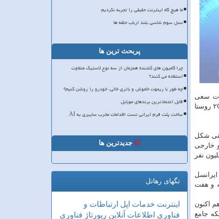
ما هیچ گاه اینترنت حقیقی را تجربه نکردیم
نسل سوم شاسی بلند ارباب حلقه ها
پربحث ترین ها
چرا کامیون های کشنده همزمان از سه نوع لاستیک متفاوت
استفاده می کنند؟
چه طور با ریموت خاموش و باتری خالی، خودرو را روشن کنیم؟
ت ارتباطات سعی
قابل اعتمادترین برندهای موبایل
كردیم تا روستاهای تحت پوشش ایرانسل را نسبت به سال قبل افزایش دهیم و در طول یك سال گذشته، ۱۲۸۷ روستا به شبكه ۲G، ۱۹۷۵ روستا
ساخت پلت فرم ایرانی تست اقدامات مخرب سایبری به AI
طقی شكل
جدیدترین ها
 خارجی
 سایر اپراتورها و ستاندن خدمات كرده است. هم اكنون مجموع مشتركان نسل چهار روستایی به ۷.۷ میلیون نفر
ار نفر از سرویس رومینگ ایرانسل
تگهای رهاتل
ن دقیقه مكالمه و هفت
اینترنت
خدمات
اپل
ارتباطات و
كه هم اكنون ایرانسل به ۶۲۰۰ ترابایت مصرف اینترنت روزانه رسیده است، اضافه كرد: متوسط سرعت دانلود شبكه ۴G هم اكنون
ه جامع
فناوری اطلاعات
آنلاین
رپورتاژ
فناوری