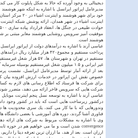
دیجیتالی به وجود آورده كه حالا به شكل پایلوت كار می كند.
مدیرعامل اپراتور ایرانسل با اشاره به اینكه شهر هوشمن
خود برای شهر هوشم
اینترنت اشیاء در شهر همدان، ارائه پوشش شبكه اینترنت
موفقیت آمیز سرویس روشنایی هوشمند معابر مبتنی بر شبكه
هوشمند است.
مستقیم در تهران و شهرستان ها، ۵۷ هزار شغل غیرمستقیم در زنجیره ارزش
غیر ایرانی و ۱.۵ میلیون شغل غیرمستقیم بوسیله سرمایه گذاری توسط ایرانسل به وجود آمده است.
بعد از ارائه آمار توسط مدیرعامل ایرانسل، نشست پرس
خصوص نقش این اپراتور در خدمات ارزش افزوده بیان كرد:
برای شركت ها فرستاد كه اطلاع رسانی های لازم به كسان
شركت هایی كه سرویس فاخر ارائه می دهند، متضرر شوند
عباسی آرند با اشاره به توسعه نسل پنجم اینترنت موبایل
دركشور زیرساخت هایی است كه باید در كشور وجود داشته
وندورهایی كه با ما كار می كنند، یك سری محدودیت ها د
فناوری آشنا گردند، دوره های آموزشی با بعضی دانشگاه ها 
convergence شدن است و ما می خواهیم هم در حوزه 
ارزان است. بعد از هند، ما ارزان ترین تعرفه دیتا را داری