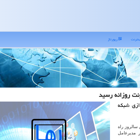
نترنت
رپورتاژ
ازی شبكه
سالروز راه
 مدیرعامل