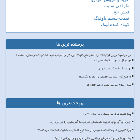
طراحی سایت
فیش حج
قیمت بیسیم باوفنگ
کوتاه کننده لینک
پربیننده ترین ها
می خواهید وزیر ارتباطات را استیضاح کنید؟ این کار را انجام دهید اما دولت در مقابل استفاده
مردم از اینترنت کوتاه نمی آید
تولد یک شاهکار مینیاتوری
ما هیچ گاه اینترنت حقیقی را تجربه نکردیم
نسل سوم شاسی بلند ارباب حلقه ها
پربحث ترین ها
پنج هندزفری بی سیم برتر سال ۲۰۲۶
اوپن ای آی بهای ترجیح کارمندان خارجی به آمریکایی را می پردازد
چرا کامیون های کشنده همزمان از سه نوع لاستیک متفاوت استفاده می کنند؟
چه طور با ریموت خاموش و باتری خالی، خودرو را روشن کنیم؟