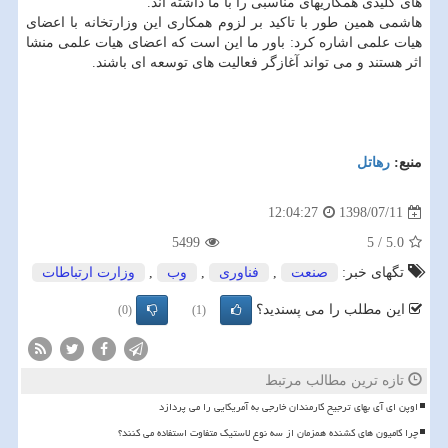
های كلیدی همكاریهای مناسبی را با ما داشته اند.
هاشمی همین طور با تاكید بر لزوم همكاری این وزارتخانه با اعضای
هیات علمی اشاره كرد: باور ما این است كه اعضای هیات علمی منشا
اثر هستند و می تواند آغازگر فعالیت های توسعه ای باشند.
منبع:
رهاتل
1398/07/11
12:04:27
5499
5
/
5.0
تگهای خبر:
صنعت
,
فناوری
,
وب
,
وزارت ارتباطات
این مطلب را می پسندید؟
(0)
(1)
تازه ترین مطالب مرتبط
اوپن ای آی بهای ترجیح کارمندان خارجی به آمریکایی را می پردازد
چرا کامیون های کشنده همزمان از سه نوع لاستیک متفاوت استفاده می کنند؟