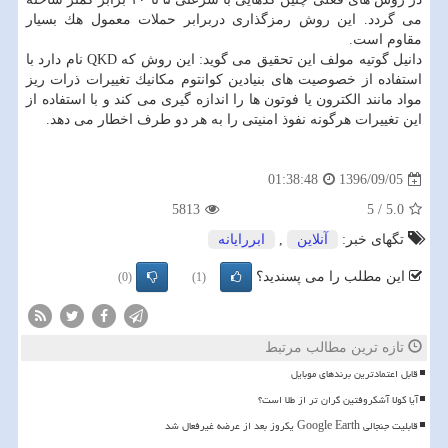
می گردد. این روش رمزگذاری دربرابر حملات معمول هك بسیار
مقاوم است.
دانیل گوتیه مولف این تحقیق می گوید: این روش كه QKD نام دارد با
استفاده از خصوصیت های بنیادین كوانتوم مكانیك تغییرات ذرات ریز
مواد مانند الكترون یا فوتون ها را اندازه گیری می كند و با استفاده از
این تغییرات هرگونه نفوذ امنیتی را به هر دو طرف اخطار می دهد.
1396/09/05
01:38:48
5813
5
/
5.0
تگهای خبر:
آنلاین
,
ابررایانه
این مطلب را می پسندید؟
(0)
(1)
تازه ترین مطالب مرتبط
قابل اعتمادترین برندهای موبایل
آیا کولا آشکروفتین گران تر از طلا است؟
قابلیت جنجالی Google Earth یکروز بعد از عرضه غیرفعال شد