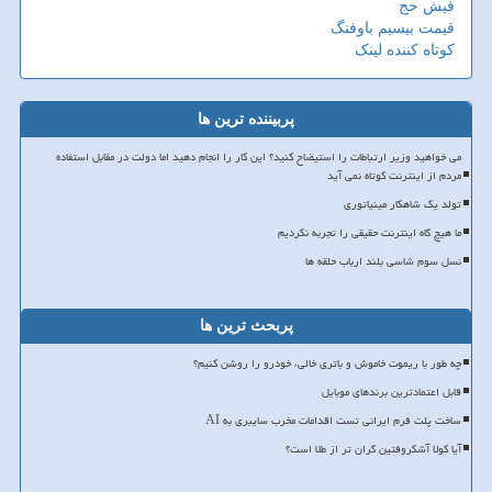
فیش حج
قیمت بیسیم باوفنگ
کوتاه کننده لینک
پربیننده ترین ها
می خواهید وزیر ارتباطات را استیضاح کنید؟ این کار را انجام دهید اما دولت در مقابل استفاده
مردم از اینترنت کوتاه نمی آید
تولد یک شاهکار مینیاتوری
ما هیچ گاه اینترنت حقیقی را تجربه نکردیم
نسل سوم شاسی بلند ارباب حلقه ها
پربحث ترین ها
چه طور با ریموت خاموش و باتری خالی، خودرو را روشن کنیم؟
قابل اعتمادترین برندهای موبایل
ساخت پلت فرم ایرانی تست اقدامات مخرب سایبری به AI
آیا کولا آشکروفتین گران تر از طلا است؟