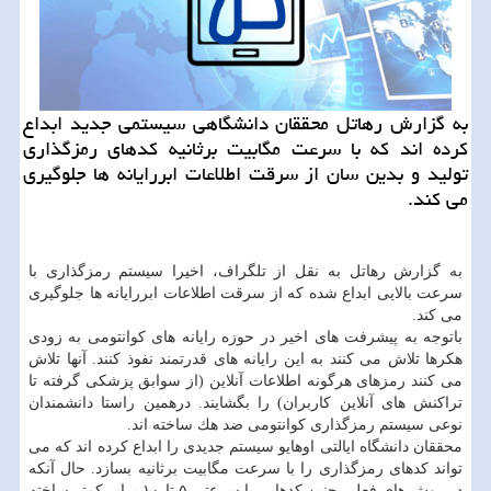
به گزارش رهاتل محققان دانشگاهی سیستمی جدید ابداع
كرده اند كه با سرعت مگابیت برثانیه كدهای رمزگذاری
تولید و بدین سان از سرقت اطلاعات ابررایانه ها جلوگیری
می كند.
به گزارش رهاتل به نقل از تلگراف، اخیرا سیستم رمزگذاری با
سرعت بالایی ابداع شده كه از سرقت اطلاعات ابررایانه ها جلوگیری
می كند.
باتوجه به پیشرفت های اخیر در حوزه رایانه های كوانتومی به زودی
هكرها تلاش می كنند به این رایانه های قدرتمند نفوذ كنند. آنها تلاش
می كنند رمزهای هرگونه اطلاعات آنلاین (از سوابق پزشكی گرفته تا
تراكنش های آنلاین كاربران) را بگشایند. درهمین راستا دانشمندان
نوعی سیستم رمزگذاری كوانتومی ضد هك ساخته اند.
محققان دانشگاه ایالتی اوهایو سیستم جدیدی را ابداع كرده اند كه می
تواند كدهای رمزگذاری را با سرعت مگابیت برثانیه بسازد. حال آنكه
در روش های فعلی چنین كدهایی با سرعتی ۵ تا ۱۰ برابر كمتر ساخته