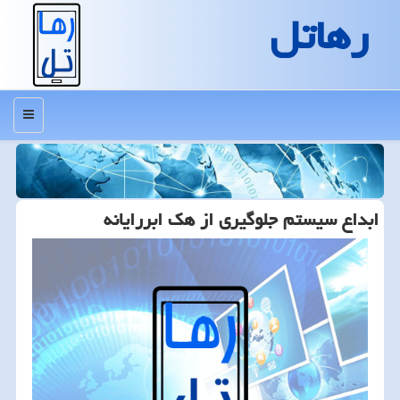
رهاتل
منو
ابداع سیستم جلوگیری از هك ابررایانه