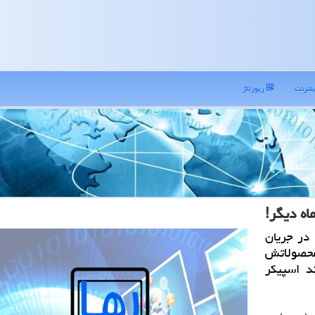
نترنت
رپورتاژ
در جریان
حصولاتش
 تاپ پیكسل بوك 2 و چند اسپیكر