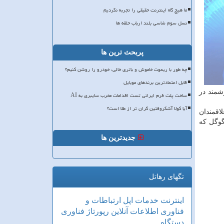
ما هیچ گاه اینترنت حقیقی را تجربه نکردیم
نسل سوم شاسی بلند ارباب حلقه ها
پربحث ترین ها
چه طور با ریموت خاموش و باتری خالی، خودرو را روشن کنیم؟
قابل اعتمادترین برندهای موبایل
شمند در
ساخت پلت فرم ایرانی تست اقدامات مخرب سایبری به AI
آیا کولا آشکروفتین گران تر از طلا است؟
اقمندان
گوگل كه
جدیدترین ها
تگهای رهاتل
اینترنت
خدمات
اپل
ارتباطات و
فناوری اطلاعات
آنلاین
رپورتاژ
فناوری
دستگاه