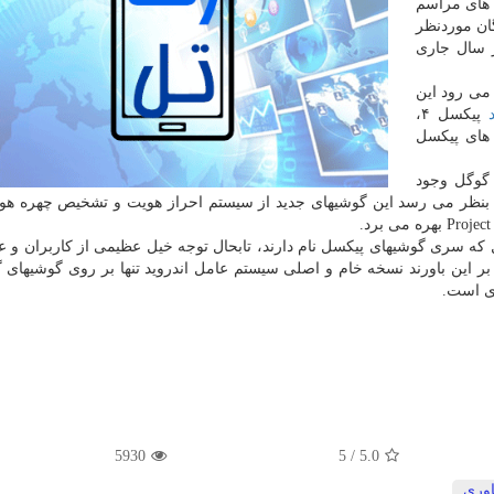
 های مراسم
ان موردنظر
 كه طبق آن، این رویداد ۱۵ اكتبر سال جاری
می رود این
پیكسل ۴،
 های پیكسل
 گوگل وجود
 بنظر می رسد این گوشیهای جدید از سیستم احراز هویت و تشخیص چهره هو
 سری گوشیهای پیكسل نام دارند، تابحال توجه خیل عظیمی از كاربران و عل
 بر این باورند نسخه خام و اصلی سیستم عامل اندروید تنها بر روی گوشیهای 
دی است.
5930
5
/
5.0
اوری