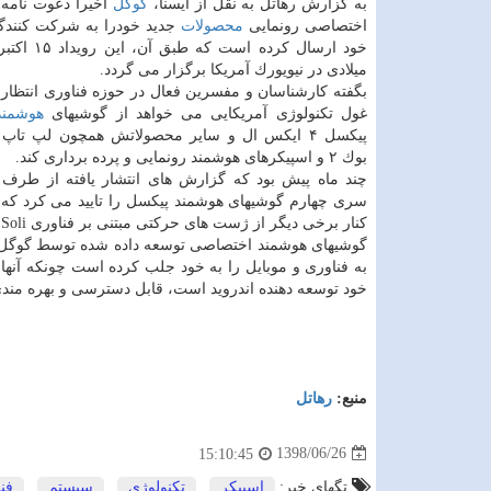
به گزارش رهاتل به نقل از ایسنا،
گوگل
اخیرا دعوت نامه
اختصاصی رونمایی
محصولات
جدید خودرا به شركت كنندگ
خود ارسال كرده است
میلادی در نیویورك آمریكا برگزار می گردد.
بگفته كارشناسان و مفسرین فعال در حوزه فناوری انتظار 
غول تكنولوژی آمریكایی می خواهد از گوشیهای
هوشمند
پیكسل ۴ ایكس ال و سایر محصولاتش همچون لپ تاپ
بوك ۲ و اسپیكرهای هوشمند رونمایی و پرده برداری كند.
چند ماه پیش بود كه گزارش های انتشار یافته از طرف
سری چهارم گوشیهای هوشمند پیكسل را تایید می كرد كه
كنار برخی دیگر از ژست های حركتی مبتنی بر فناوری Project Soli بهره می برد.
گوشیهای هوشمند اختصاصی توسعه داده شده توسط گوگل كه
به فناوری و موبایل را به خود جلب كرده است چونكه آنها
خود توسعه دهنده اندروید است، قابل دسترسی و بهره من
منبع:
رهاتل
1398/06/26
15:10:45
تگهای خبر:
اسپیكر
,
تكنولوژی
,
سیستم
,
فن