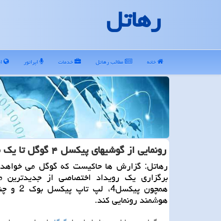
رهاتل
خانه
مطالب رهاتل
خدمات
اپراتور
ای
رونمایی از گوشیهای پیكسل ۴ گوگل تا یك ماه دیگر!
رهاتل: گزارش ها حاكیست كه گوگل می خواهد 
برگزاری یك رویداد اختصاصی از جدیدترین م
همچون پیكسل4، لپ
هوشمند رونمایی كند.