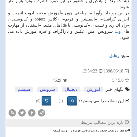
دهد كه بعد از یادگیری و حضور در این دوره فشرده، وارد بازار كار
شوند.
در این رویداد نوآورانه، مباحثی چون «آموزش محیط ادوب انیمیت و
اجرای گرافیك»، «انیمیشن و فریم»، «كلاس object و كدنویسی»،
«راه اندازی و تست»، «كدنویسی با Ide های مفید، «استفاده از مهارت
های
وب
سرویس، متن، عكس و پاراگراف و غیره آموزش داده می
شود.
منبع:
رهاتل
1398/06/18
12:54:23
4529
5
/
5.0
تگهای خبر:
آموزش
,
دیجیتال
,
سرویس
,
سیستم
این مطلب را می پسندید؟
(0)
(1)
تازه ترین مطالب مرتبط
چه طور با ریموت خاموش و باتری خالی، خودرو را روشن کنیم؟