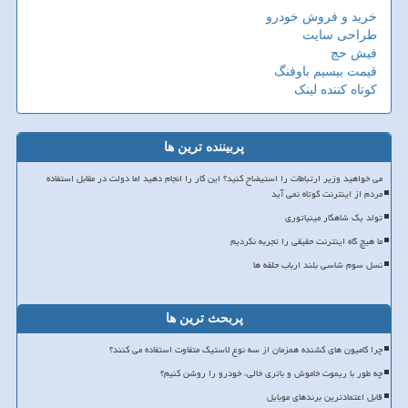
خرید و فروش خودرو
طراحی سایت
فیش حج
قیمت بیسیم باوفنگ
کوتاه کننده لینک
پربیننده ترین ها
می خواهید وزیر ارتباطات را استیضاح کنید؟ این کار را انجام دهید اما دولت در مقابل استفاده
مردم از اینترنت کوتاه نمی آید
تولد یک شاهکار مینیاتوری
ما هیچ گاه اینترنت حقیقی را تجربه نکردیم
نسل سوم شاسی بلند ارباب حلقه ها
پربحث ترین ها
چرا کامیون های کشنده همزمان از سه نوع لاستیک متفاوت استفاده می کنند؟
چه طور با ریموت خاموش و باتری خالی، خودرو را روشن کنیم؟
قابل اعتمادترین برندهای موبایل