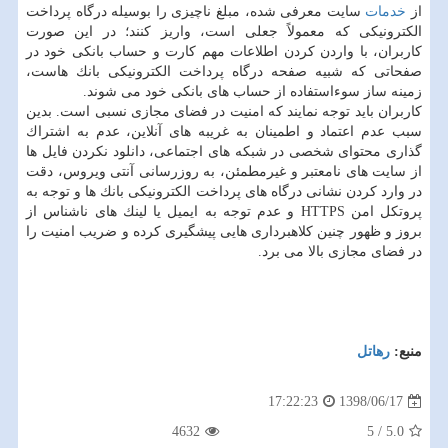
از
خدمات
سایت معرفی شده، مبلغ ناچیزی را بوسیله درگاه پرداخت
الكترونیكی كه معمولاً جعلی است، واریز كنند؛ در این صورت
كاربران، با واردن كردن اطلاعات مهم كارت و حساب بانكی خود در
صفحاتی كه شبیه صفحه درگاه پرداخت الكترونیكی بانك هاست،
زمینه ساز سوءاستفاده از حساب های بانكی خود می شوند.
كاربران باید توجه نمایند كه امنیت در فضای مجازی نسبی است. بدین
سبب عدم اعتماد و اطمینان به غریبه های آنلاین، عدم به اشتراك
گذاری محتوای شخصی در شبكه های اجتماعی، دانلود نكردن فایل ها
از سایت های نامعتبر و غیرمطمئن، به روزرسانی آنتی ویروس، دقت
در وارد كردن نشانی درگاه های پرداخت الكترونیكی بانك ها و توجه به
پروتكل امن HTTPS و عدم توجه به ایمیل یا لینك های ناشناس از
بروز و ظهور چنین كلاهبرداری هایی پیشگیری كرده و ضریب امنیت را
در فضای مجازی بالا می برد.
منبع:
رهاتل
1398/06/17
17:22:23
4632
5
/
5.0