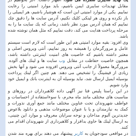
مقابل تهدیدات سایبری ایمن باشیم، باید موارد امنیتی را رعایت
نماییم. یكی از موارد امنیتی این است كه هوشیار باشیم، هر ایمیلی را
باز نكرده و روی هر لینكی كلیك نكنیم، آدرس سایت ها را دقیق چك
نماییم كه همان آدرس مورد نظر باشد، زمانی كه یك سایت ما را به
مرحله پرداخت هدایت می كند، دقت نماییم كه مثل همان نوشته شده
باشد.
وی افزود: بقیه موارد امنیتی هم این طور است كه لازم است سیستم
عامل و مرورگرمان را همیشه به روز نماییم، آنتی ویروس اصلی و
معتبر داشته باشیم كه خاصیت های امنیت اینترنتی داشته باشد،
همچون خاصیت حفاظت در مقابل
وب
سایت ها و لینك های آلوده.
مرورگرها معمولاً از جانب آنتی ویروس افزوده می شود و آنها بخش
زیادی از فیشینگ را تشخیص می دهند. هم چنین اگر لینك پرداخت
بوسیله ایمیل ارسال شد، نباید بوسیله آن به اینترنت بانك و ایمیل خود
وارد شویم.
در این راستا پلیس فتا نیز آگهی داده كلاهبرداران در روزهای و
مناسبت های مختلف مانند ماه محرم، با سوءاستفاده از احساسات و
عواطف شهروندان تحت عناوین مختلف مانند جمع آوری نذورات و
كمك به نیازمندان و یا با عنوان موضوعات مذهبی و دانلود بلاعوض
جدیدترین آلبوم مداحان و نوحه سرایان معروف و موارد این چنینی،
به ارسال لینك ها حاوی بدافزار و كلاهبرداری از شهروندان اقدام می
كنند.
در مواقعی سودجویان به
كاربر
پیشنهاد می دهند برای بهره مند شدن