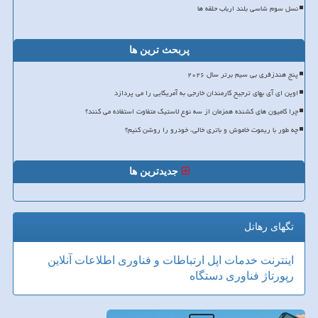
نسل سوم شاسی بلند ارباب حلقه ها
پربحث ترین ها
پنج هندزفری بی سیم برتر سال ۲۰۲۶
اوپن ای آی بهای ترجیح کارمندان خارجی به آمریکایی را می پردازد
چرا کامیون های کشنده همزمان از سه نوع لاستیک متفاوت استفاده می کنند؟
چه طور با ریموت خاموش و باتری خالی، خودرو را روشن کنیم؟
جدیدترین ها
تگهای رهاتل
اینترنت
خدمات
اپل
ارتباطات و فناوری اطلاعات
آنلاین
رپورتاژ
فناوری
دستگاه