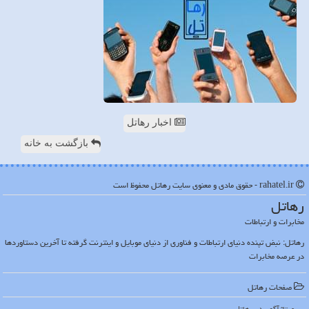
اخبار رهاتل
بازگشت به خانه
rahatel.ir - حقوق مادی و معنوی سایت رهاتل محفوظ است
رهاتل
مخابرات و ارتباطات
رهاتل: نبض تپنده دنیای ارتباطات و فناوری از دنیای موبایل و اینترنت گرفته تا آخرین دستاوردها
در عرصه مخابرات
صفحات رهاتل
رپورتاژآگهی در رهاتل