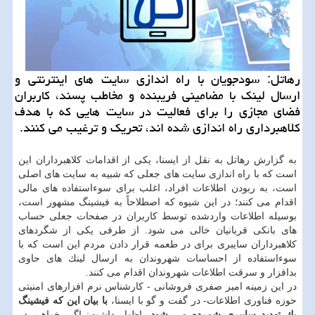
رهاتل: سودجویان با راه اندازی سایت های اینترنتی و
ارسال لینك با مضامینی فریبنده و مخاطب پسند، كاربران
فضای مجازی را برای فعالیت در سایت هایی كه با هدف
كلاهبرداری راه اندازی شده اند، تحریك و ترغیب می كنند.
به گزارش رهاتل به نقل از ایسنا، یكی از اقدامات كلاهبرداران این
است كه با راه اندازی سایت های جعلی كه شبیه به سایت های اصلی
است، به ربودن اطلاعات افراد، اغلب برای سوءاستفاده های مالی
اقدام می كنند؛ در این شیوه كه اصطلاحاً به فیشینگ مشهور است،
بوسیله اطلاعات واردشده توسط كاربران در صفحات جعلی حساب
های بانكی قربانیان خالی می شود. از طرفی یكی از شگردهای
كلاهبرداران سایبری برای در طعمه قرار دادن مردم این است كه با
سوءاستفاده از احساسات شهروندان به ارسال لینك های حاوی
بدافزار و سرقت اطلاعات شهروندان اقدام می كنند.
در این زمینه امیر صفری فروشانی - كارشناس نرم افزارهای امنیتی
حوزه فناوری اطلاعات- در گفت و گو با ایسنا،
با بیان این كه فیشینگ
یك تهدید سایبری شمرده می شود،
اظهار داشت: اگر بخواهیم در