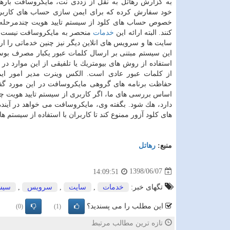
به گزارش رهاتل به نقل از زددی نت، مایكروسافت بارها 
خود سفارش كرده كه برای ایمن سازی حساب های كاربر
خصوص حساب های كلود از سیستم تایید هویت چندمرحله 
كنند. البته ارائه این
خدمات
منحصر به مایكروسافت نیست 
سایت ها و سرویس های انلاین دیگر نیز چنین خدماتی را ارا
این سیستم مبتنی بر ارسال كلمات عبور یكبار مصرف بوسیل
استفاده از روش های بیومتریك یا تلفیقی از این موارد در ك
از كلمات عبور عادی است. الكس وینرت مدیر امور ای
حفاظت برنامه های گروهی مایكروسافت در این مورد گف
اساس بررسی های ما، اگر كاربری از سیستم تایید هویت چن
دارد، هك شود. بگفته وی، مایكروسافت می خواهد در آی
های كلود آزور ممنوع كند تا كاربران با استفاده از سیستم 
منبع:
رهاتل
1398/06/07
14:09:51
تگهای خبر:
خدمات
,
سایت
,
سرویس
,
سیس
این مطلب را می پسندید؟
(0)
(1)
تازه ترین مطالب مرتبط