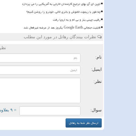
اوپن ای آی بهای ترجیح کارمندان خارجی به آمریکایی را می پردازد
چه طور با ریموت خاموش و باتری خالی، خودرو را روشن کنیم؟
رقیب چینی بنز و بی ام و به اروپا رفت
قابلیت جنجالی Google Earth یکروز بعد از عرضه غیرفعال شد
نظرات بینندگان رهاتل در مورد این مطلب
نظر
نام:
ایمیل:
نظر:
سوال:
= ۹ بعلاوه ۳