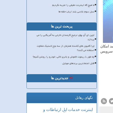
ما هیچ گاه اینترنت حقیقی را تجربه نکردیم
نسل سوم شاسی بلند ارباب حلقه ها
پربحث ترین ها
اوپن ای آی بهای ترجیح کارمندان خارجی به آمریکایی را می
پردازد
چرا کامیون های کشنده همزمان از سه نوع لاستیک متفاوت
د امكان
استفاده می کنند؟
ص سرویس
چه طور با ریموت خاموش و باتری خالی، خودرو را روشن کنیم؟
قابل اعتمادترین برندهای موبایل
جدیدترین ها
تگهای رهاتل
اینترنت
خدمات
اپل
ارتباطات و