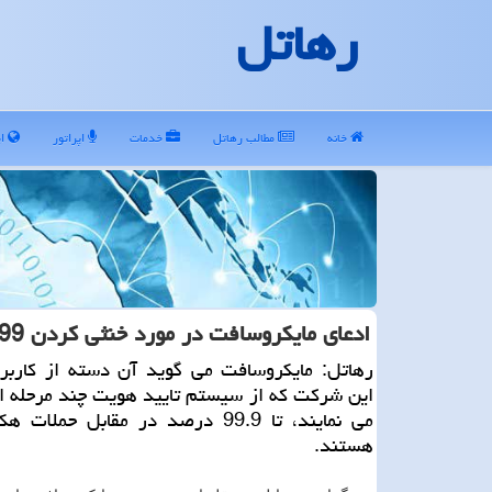
رهاتل
خانه
مطالب رهاتل
خدمات
اپراتور
ای
ادعای مایكروسافت در مورد خنثی كردن 99 و نه دهم درصد حملات هكری
رهاتل: مایكروسافت می گوید آن دسته از كاربر
این شركت كه از سیستم تایید هویت چند مرحله ا
می نمایند، تا 99.9 درصد در مقابل حمل
هستند.