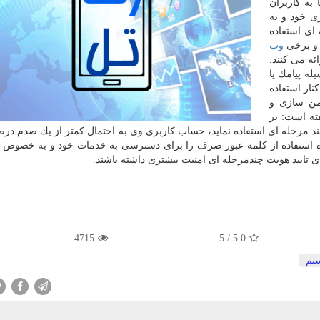
به كاربران
ی خود و به
ای استفاده
و برخی
وب
ئه می كنند.
ه پیامك یا
نار استفاده
من سازی و
ته است: بر
د مرحله ای استفاده نماید، حساب كاربری وی به احتمال كمتر از یك صدم درص
نده استفاده از كلمه عبور صرف را برای دسترسی به خدمات خود و به خصو
های تایید هویت چندمرحله ای امنیت بیشتری داشته باشند.
4715
5
/
5.0
تم