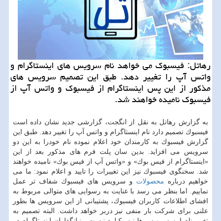
رهاتل: فیسبوك می خواهد نام سرویس های اینستاگرام و
واتس آپ را تغییر دهد. طبق این تصمیم سرویس های
مذكور از این پس اینستاگرام از فیسبوك و واتس آپ از
فیسبوك نامیده خواهند شد.
به گزارش رهاتل به نقل از انگجت، گزارشی جدید نشان داده است
فیسبوك تصمیم دارد نام اینستاگرام و واتس آپ را تغییر دهد. طبق این
گزارش فیسبوك به كارمندان خود اعلام نموده نام خودرا به این دو
سرویس می افزاید. بدین سان پلت فرم های مذكور بعد از این
«اینستاگرام از فیس بوك» و «واتس آپ از فیس بوك» نامیده خواهند
شد. سخنگوی فیسبوك نیز این تغییرات را تایید و اعلام نمود: ما می
خواهیم درباره
محصولات
و سرویس های فیسبوك شفاف تر عمل
نماییم. اما بنظر می رسد با عنایت به رسوایی های متوالی مربوط به
افشای اطلاعات كاربران فیسبوك، پشتیبانی از این سرویس ها بطور
علنی برای شركت بار منفی نیز دربر خواهد داشت. البته تصمیم به
تغییر نام این سرویس ها نیز یكباره نیست. بنیانگذاران اینستاگرام در