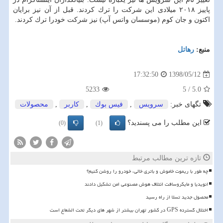
پاییز ۲۰۱۸ میلادی این شركت را ترك كردند. قبل از آن نیز برایان
اكتون و جان كوم (موسسان واتس آپ) نیز شركت خودرا ترك كردند.
منبع:
رهاتل
1398/05/12
17:32:50
5233
5
/
5.0
تگهای خبر:
سرویس
,
فیس بوك
,
كاربر
,
محصولات
این مطلب را می پسندید؟
(0)
(1)
تازه ترین مطالب مرتبط
چه طور با ریموت خاموش و باتری خالی، خودرو را روشن کنیم؟
انویدیا و مایکروسافت ائتلاف هوش مصنوعی امن تشکیل دادند
محصول جدید تسلا از راه رسید
اختلال گسترده GPS در کشور تهران بیشتر از شهر های دیگر تحت الشعاع است