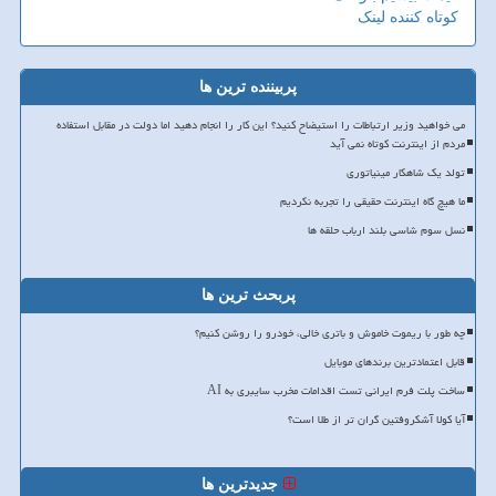
کوتاه کننده لینک
پربیننده ترین ها
می خواهید وزیر ارتباطات را استیضاح کنید؟ این کار را انجام دهید اما دولت در مقابل استفاده
مردم از اینترنت کوتاه نمی آید
تولد یک شاهکار مینیاتوری
ما هیچ گاه اینترنت حقیقی را تجربه نکردیم
نسل سوم شاسی بلند ارباب حلقه ها
پربحث ترین ها
چه طور با ریموت خاموش و باتری خالی، خودرو را روشن کنیم؟
قابل اعتمادترین برندهای موبایل
ساخت پلت فرم ایرانی تست اقدامات مخرب سایبری به AI
آیا کولا آشکروفتین گران تر از طلا است؟
جدیدترین ها