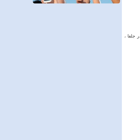
 جلفا ،