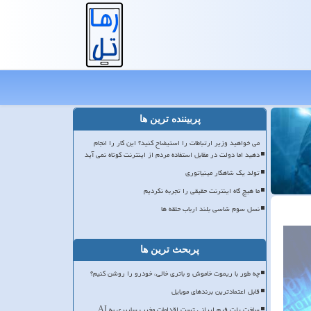
پربیننده ترین ها
می خواهید وزیر ارتباطات را استیضاح کنید؟ این کار را انجام
دهید اما دولت در مقابل استفاده مردم از اینترنت کوتاه نمی آید
تولد یک شاهکار مینیاتوری
ما هیچ گاه اینترنت حقیقی را تجربه نکردیم
نسل سوم شاسی بلند ارباب حلقه ها
پربحث ترین ها
چه طور با ریموت خاموش و باتری خالی، خودرو را روشن کنیم؟
قابل اعتمادترین برندهای موبایل
ساخت پلت فرم ایرانی تست اقدامات مخرب سایبری به AI