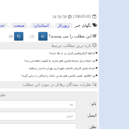
1398/05/05
14:50:58
تگهای خبر:
رپورتاژ
,
استاندارد
,
صنعت
,
خد
این مطلب را می پسندید؟
(0)
(1)
تازه ترین مطالب مرتبط
آیا کولا آشکروفتین گران تر از طلا است؟
چرا عجله برای عرضه ماشین های جدید به کیفیت لطمه می زند؟
اعزام اولین کاروان خادمان شهرداری تهران به مرز زرباطیه
چرا فاکتور تعمیر ماشین های مدرن اشک رانندگان را درمی آورد؟
نظرات بینندگان رهاتل در مورد این مطلب
نظر
نام:
ایمیل:
نظر: