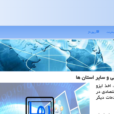
نترنت
رپورتاژ
ی و سایر استان ها
 اخذ ایزو
قتصادی در
مات دیگر