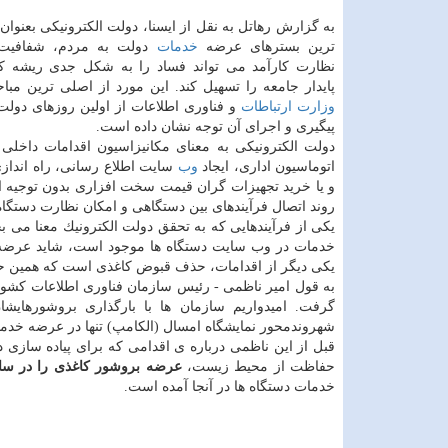
به گزارش رهاتل به نقل از ایسنا، دولت الكترونیكی بعنوان
ترین بسترهای عرضه
خدمات
دولت به مردم، شفافیت ف
نظارت كارآمد می تواند فساد را به شكل جدی ریشه ك
پایدار جامعه را تسهیل كند. این مورد از اصلی ترین مبا
وزارت ارتباطات
و فناوری اطلاعات از اولین روزهای دولت 
پیگیری و اجرای آن توجه نشان داده است.
دولت الكترونیكی به معنای مكانیزاسیون اقدامات داخلی 
اتوماسیون اداری، ایجاد
وب
سایت اطلاع رسانی، راه اندازی
و یا خرید تجهیزات گران قیمت سخت افزاری بدون توجیه ا
روند اتصال فرآیندهای بین دستگاهی و امكان نظارت دستگاه
یكی از فرآیندهایی كه به تحقق دولت الكترونیك معنا می بخ
خدمات در وب سایت دستگاه ها موجود است، شاید عرضه از
یكی دیگر از اقدامات، حذف قبوض كاغذی است كه همین حا
به قول امیر ناظمی - رئیس سازمان فناوری اطلاعات كشور 
گرفت. امیدواریم سازمان ها با بارگذاری بروشورهایش
شهروندمحور نمایشگاه امسال (الكامپ) تنها در عرضه خدم
قبل از این ناظمی درباره ی اقدامی كه برای پیاده سازی 
حفاظت از محیط زیست،
عرضه بروشور كاغذی را در سال
خدمات دستگاه ها در آنجا آمده است.