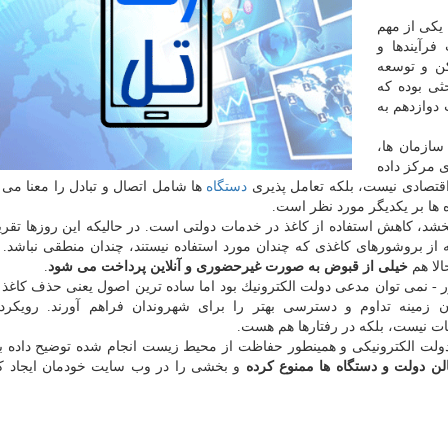
 یكی از مهم
رآیندها و
ن و توسعه
حثی بوده كه
دوازدهم به
سازمان ها،
 مركز داده
قتصادی نیست، بلكه تعامل پذیری
دستگاه
ها شامل اتصال و تبادل را معنا می د
 ها بر یكدیگر مورد نظر است.
شد، كاهش استفاده از كاغذ در خدمات دولتی است. در حالیكه این روزها تقریبا
 بروشورهای كاغذی كه چندان مورد استفاده نیستند، چندان منطقی نباشد. 
لا هم
خیلی از قبوض به صورت غیرحضوری و آنلاین پرداخت می شود
.
- نمی توان مدعی دولت الكترونیك بود اما ساده ترین اصول یعنی حذف كاغذ را
ان زمینه تداوم و دسترسی بهتر را برای شهروندان فراهم آورند. رویكر
ات نیست، بلكه در رفتارها هم هست.
دولت الكترونیكی و همینطور حفاظت از محیط زیست انجام شده توضیح داده بو
ن دولت و دستگاه ها ممنوع كرده
و بخشی را در وب سایت خودمان ایجاد ك