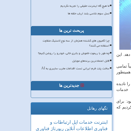
ما هیچ گاه اینترنت حقیقی را تجربه نکردیم
نسل سوم شاسی بلند ارباب حلقه ها
پربحث ترین ها
چرا کامیون های کشنده همزمان از سه نوع لاستیک متفاوت
استفاده می کنند؟
چه طور با ریموت خاموش و باتری خالی، خودرو را روشن کنیم؟
هد. این
قابل اعتمادترین برندهای موبایل
ً تمامی
ساخت پلت فرم ایرانی تست اقدامات مخرب سایبری به AI
همینطور
 نادیده
جدیدترین ها
د خدمات
د: برای
ردیم كه
تگهای رهاتل
اینترنت
خدمات
اپل
ارتباطات و
فناوری اطلاعات
آنلاین
رپورتاژ
فناوری