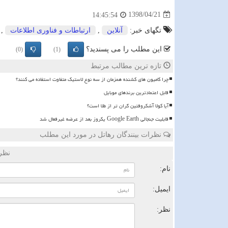
1398/04/21
14:45:54
تگهای خبر:
آنلاین
,
ارتباطات و فناوری اطلاعات
,
این مطلب را می پسندید؟
(0)
(1)
تازه ترین مطالب مرتبط
چرا کامیون های کشنده همزمان از سه نوع لاستیک متفاوت استفاده می کنند؟
قابل اعتمادترین برندهای موبایل
آیا کولا آشکروفتین گران تر از طلا است؟
قابلیت جنجالی Google Earth یکروز بعد از عرضه غیرفعال شد
نظرات بینندگان رهاتل در مورد این مطلب
نظر
نام:
ایمیل:
نظر: