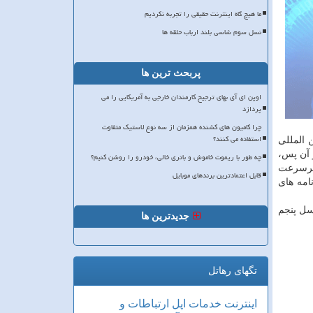
ما هیچ گاه اینترنت حقیقی را تجربه نکردیم
نسل سوم شاسی بلند ارباب حلقه ها
پربحث ترین ها
اوپن ای آی بهای ترجیح کارمندان خارجی به آمریکایی را می
پردازد
چرا کامیون های کشنده همزمان از سه نوع لاستیک متفاوت
استفاده می کنند؟
ن المللی
از آن پس،
چه طور با ریموت خاموش و باتری خالی، خودرو را روشن کنیم؟
 پرسرعت
قابل اعتمادترین برندهای موبایل
نامه های
سل پنجم
جدیدترین ها
تگهای رهاتل
اینترنت
خدمات
اپل
ارتباطات و