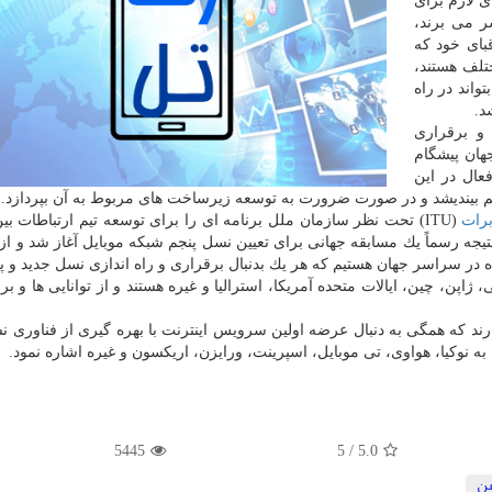
 لازم برای
تنگی به سر می برند،
بای خود كه
 در كشورهای مختلف هستند،
واند در راه
و برقراری
هان پیشگام
فعال در این
هم بیندیشد و در صورت ضرورت به توسعه زیرساخت های مربوط به آن بپردازد.
رات
(ITU) تحت نظر سازمان ملل برنامه ای را برای توسعه تیم ارتباطات بی
ای آن شروع كرد. در نتیجه رسماً یك مسابقه جهانی برای تعیین نسل پنجم شبكه موبایل آغاز شد و 
 در سراسر جهان هستیم كه هر یك بدنبال برقراری و راه اندازی نسل جدید و
پن، چین، ایالات متحده آمریكا، استرالیا و غیره هستند و از توانایی ها و بر
ارند كه همگی به دنبال عرضه اولین سرویس اینترنت با بهره گیری از فناوری ن
5445
5
/
5.0
فن