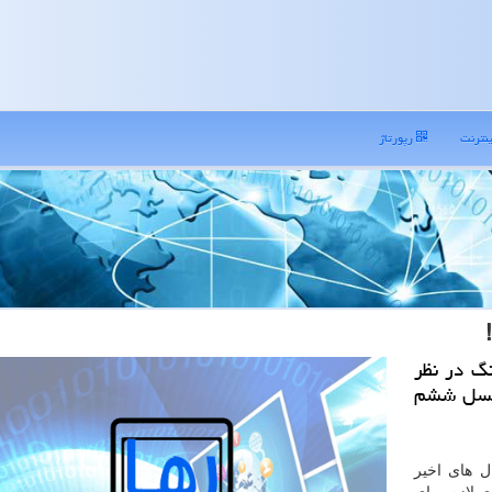
نترنت
رپورتاژ
گ در نظر
 نسل ششم
ل های اخیر