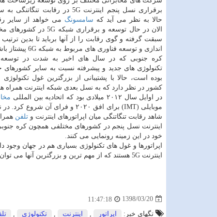
شركت های مخابراتی مختلف بر روی توسعه زیرساخت های
برقراری نسل پنجم اینترنت 5G در رقابت تنگا
حالا به نظر می آید كه
سامسونگ
می خواهد از سایر رق
الان در حال توسعه و برقراری شبكه 5G
سبقت گرفته و گوی رقابت را از آنها برباید تا بدین ترتیب بت
اندازی و توسعه فناوری های مربوط به شبكه 6G پیشتاز باشد.
كره جنوبی كه در سال های اخیر به شدت در توسعه 
تكنولوژی های جدید و پیشرفته نسبت به سایر كشورهای ج
بوده است، حالا با پشتیبانی از بزرگترین غول تكنولوژی 
كشور در نظر دارد كه به نسل بعدی شبكه اینترنت همراه 
در اوایل سال ۲۰۱۲ میلادی بود كه اتحادیه بین المللی
مخاب
موبایلی (IMT) برای افق ۲۰۲۰ و فر
شاهد رقابت تنگاتنگی میان اپراتورهای اینترنت و
تلفن
همراه
اینترنت نسل پنجم در كشورهای مختلفی همچون كره جنوبی، ژا
خود در این زمینه رونمایی می كنند.
اپراتورها و غول های تكنولوژی بسیاری هم در جهان وجود د
اینترنت 5G هستند كه از مهم ترین و بزرگترین آنها می توان به نوكیا، هواوی، تی موبایل، اسپرینت، ورایزن، اریكسون و غیره اشاره نمود.
1398/03/20
11:47:18
تگهای خبر:
اپراتور
,
اینترنت
,
تكنولوژی
,
تل