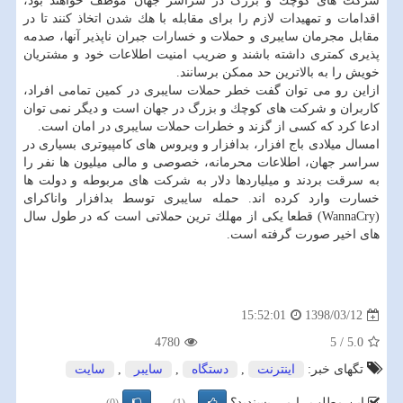
شركت های كوچك و بزرگ در سراسر جهان موظف خواهند بود،
اقدامات و تمهیدات لازم را برای مقابله با هك شدن اتخاذ كنند تا در
مقابل مجرمان سایبری و حملات و خسارات جبران ناپذیر آنها، صدمه
پذیری كمتری داشته باشند و ضریب امنیت اطلاعات خود و مشتریان
خویش را به بالاترین حد ممكن برسانند.
ازاین رو می توان گفت خطر حملات سایبری در كمین تمامی افراد،
كاربران و شركت های كوچك و بزرگ در جهان است و دیگر نمی توان
ادعا كرد كه كسی از گزند و خطرات حملات سایبری در امان است.
امسال میلادی باج افزار، بدافزار و ویروس های كامپیوتری بسیاری در
سراسر جهان، اطلاعات محرمانه، خصوصی و مالی میلیون ها نفر را
به سرقت بردند و میلیاردها دلار به شركت های مربوطه و دولت ها
خسارت وارد كرده اند. حمله سایبری توسط بدافزار واناكرای
(WannaCry) قطعا یكی از مهلك ترین حملاتی است كه در طول سال
های اخیر صورت گرفته است.
1398/03/12
15:52:01
4780
5
/
5.0
تگهای خبر:
اینترنت
,
دستگاه
,
سایبر
,
سایت
این مطلب را می پسندید؟