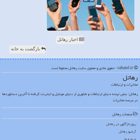
اخبار رهاتل
بازگشت به خانه
rahatel.ir - حقوق مادی و معنوی سایت رهاتل محفوظ است
رهاتل
مخابرات و ارتباطات
رهاتل: نبض تپنده دنیای ارتباطات و فناوری از دنیای موبایل و اینترنت گرفته تا آخرین دستاوردها
در عرصه مخابرات
صفحات رهاتل
رپورتاژآگهی در رهاتل
آرشیو رهاتل
درباره ما