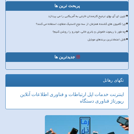
پربحث ترین ها
اوپن ای آی بهای ترجیح کارمندان خارجی به آمریکایی را می پردازد
چرا کامیون های کشنده همزمان از سه نوع لاستیک متفاوت استفاده می کنند؟
چه طور با ریموت خاموش و باتری خالی، خودرو را روشن کنیم؟
قابل اعتمادترین برندهای موبایل
جدیدترین ها
تگهای رهاتل
اینترنت
خدمات
اپل
ارتباطات و فناوری اطلاعات
آنلاین
رپورتاژ
فناوری
دستگاه