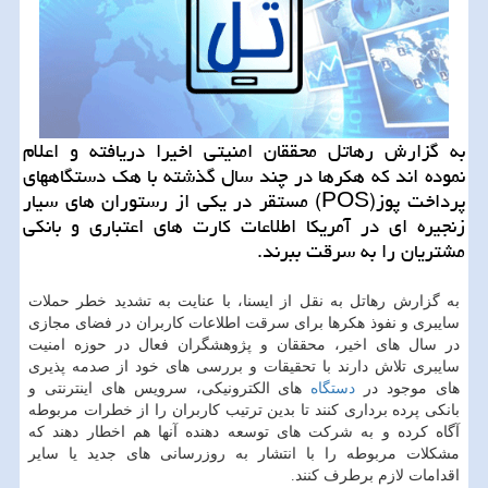
به گزارش رهاتل محققان امنیتی اخیرا دریافته و اعلام
نموده اند كه هكرها در چند سال گذشته با هك دستگاههای
پرداخت پوز(POS) مستقر در یكی از رستوران های سیار
زنجیره ای در آمریكا اطلاعات كارت های اعتباری و بانكی
مشتریان را به سرقت ببرند.
به گزارش رهاتل به نقل از ایسنا، با عنایت به تشدید خطر حملات
سایبری و نفوذ هكرها برای سرقت اطلاعات كاربران در فضای مجازی
در سال های اخیر، محققان و پژوهشگران فعال در حوزه امنیت
سایبری تلاش دارند با تحقیقات و بررسی های خود از صدمه پذیری
های موجود در
دستگاه
های الكترونیكی، سرویس های اینترنتی و
بانكی پرده برداری كنند تا بدین ترتیب كاربران را از خطرات مربوطه
آگاه كرده و به شركت های توسعه دهنده آنها هم اخطار دهند كه
مشكلات مربوطه را با انتشار به روزرسانی های جدید یا سایر
اقدامات لازم برطرف كنند.