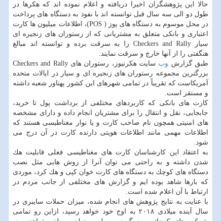
حالا این پژوهشگران اخیرا دریافته و اعلام نموده اند كه هكرها در
طول دو الی سه سال قبل توانسته اند با نفوذ به دستگاه های پرداخت
در محل موسوم به دستگاه های پوز ( POS)، اطلاعات میلیون ها كارت
اعتباری و بانكی متعلق به مشتریانی كه از رستوران های زنجیره ای
سیار Checkers and Rally را به سرقت برده و توانسته اند مبالغ
هنگفتی را از آنها خارج و سرقت نمایند.
طبق گزارش
وب
سایت هكرنیوز، رستوران های Checkers and Rally
بزرگترین مجموعه رستوران های زنجیره ای و سیار در ایالات متحده
آمریكاست كه تقریباً در تمامی شهرهای این كشور پهناور شعبه داشته
و مستقر است.
كارت های بانكی كه كاربردهای مختلفی از برداشت پول تا خرید،
جابجایی، نقل و انتقال را برای مشتریان انجام داده و دارای مشخصه
های امنیتی همچون نام صاحب كارت و یا نوار مغناطیسی هستند كه
اطلاعات مهمی مانند اطلاعات هویتی دارنده كارت در آن درج می
شود.
به اعتقاد این كارشناسان كارت های مغناطیسی فعلی قابلیت هك
شدن داشته و به راحتی می توان آنرا از روش هایی مثل نصب
دستگاه های كوچك به دستگاه های كارت خوان كپی و هك كرد، موردی
كه بارها شاهد بوده ایم و گزارش های مختلفی از جانب مردم در
ارتباط با آن اعلام شده است.
با عنایت به نتایج پژوهش های انجام شده، میزان حملات سایبری در
سال آینده میلادی ۲۰۱۸ به اوج خود خواهد رسید، ازاین رو تمامی