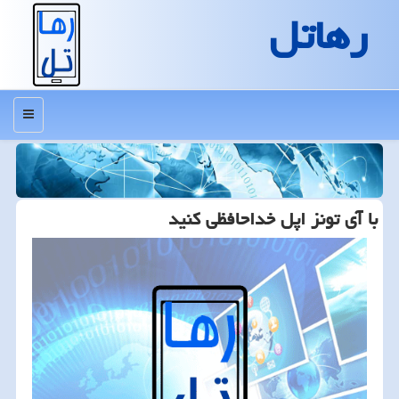
رهاتل
منو
با آی تونز اپل خداحافظی كنید