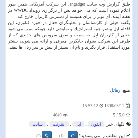
طبق گزارش وب سایت engadget، این شركت آمریكایی همین طور
اعلام نموده است كه می خواهد پس از برگزاری رویداد WWDC در
هفته آینده، آی تونز را برای همیشه از دسترس كاربران خارج كند.
بگفته خیلی از كارشناسان و تحلیلگران فعال در حوزه فناوری، این
اقدام اپل بیشتر جنبه استراتژیك و نمایشی دارد چونكه سبب می شود
خیلی از كاربران اپل به سمت و سوی سرویس های جدیدی كه از
طرف این شركت بعنوان جایگزین معرفی و ارائه می شوند، بیشتر
مورد استقبال قرار بگیرند و نام آن بیشتر از پیش بر سر زبان ها بیفتد.
منبع:
رهاتل
1398/03/11
15:53:12
4649
5
/
5.0
تگهای خبر:
آیفون
,
اپل
,
اینترنت
,
سایت
این مطلب را می پسندید؟
(0)
(1)