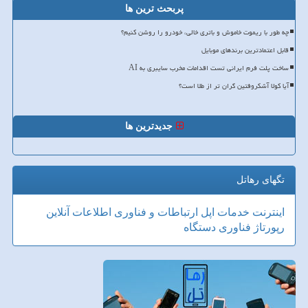
پربحث ترین ها
چه طور با ریموت خاموش و باتری خالی، خودرو را روشن کنیم؟
قابل اعتمادترین برندهای موبایل
ساخت پلت فرم ایرانی تست اقدامات مخرب سایبری به AI
آیا کولا آشکروفتین گران تر از طلا است؟
جدیدترین ها
تگهای رهاتل
اینترنت
خدمات
اپل
ارتباطات و فناوری اطلاعات
آنلاین
رپورتاژ
فناوری
دستگاه