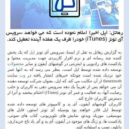
رهاتل: اپل اخیرا اعلام نموده است كه می خواهد سرویس
آی تونز (iTunes) خودرا ظرف یك هفته آینده تعطیل كند.
به گزارش رهاتل به نقل از ایسنا، سرویس آی تونز
اپل
كه یك پخش
كننده چند رسانه ای و نرم افزار كاربردی جهت مدیریت محتوا و
پادكست های رادیویی و اینترنتی در گوشیهای آیفون و سایر
محصولات
توسعه داده شده توسط اپل است، بنظر می رسد كه به انتها عمر
خود نزدیك شده است چونكه خبرهای انتشار یافته در
وب
سایت
thenextweb از آن حكایت می كند كه اپل، بعنوان شركت توسعه دهنده
آن می خواهد پس از تقریباً یك دهه سرویس دهی به كاربران و جلب
رضایت آنها، به فعالیت و عمر آی تونز (iTunes) اختتام ببخشد و آنرا از
دسترس كاربران خارج كند.
كاربران گوشیهای آیفون، آی پد و كامپیوتر های توسعه داده شده
توسط اپل قادر خواهند بود بوسیله آی تونز استور، فایل های
موسیقی، موزیك ویدئو، نمایش های تلویزیونی، كتاب های صوتی،
پادكست ها، و زنگ های موجود در آیفون، آی پد و آی پاد تاچ خریداری،
دانلود، نصب و استفاده كنند.