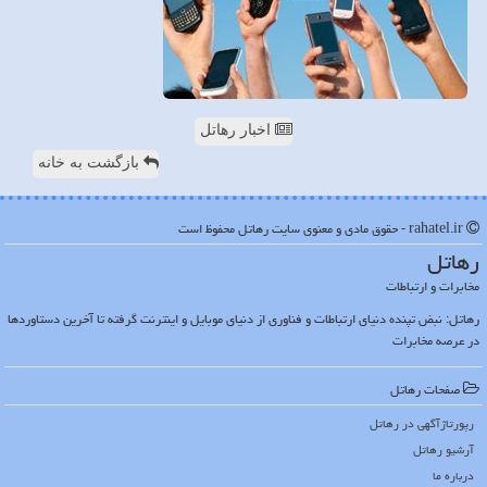
اخبار رهاتل
بازگشت به خانه
rahatel.ir - حقوق مادی و معنوی سایت رهاتل محفوظ است
رهاتل
مخابرات و ارتباطات
رهاتل: نبض تپنده دنیای ارتباطات و فناوری از دنیای موبایل و اینترنت گرفته تا آخرین دستاوردها
در عرصه مخابرات
صفحات رهاتل
رپورتاژآگهی در رهاتل
آرشیو رهاتل
درباره ما