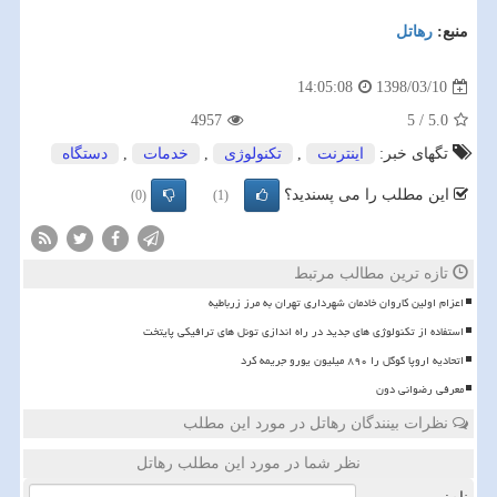
منبع:
رهاتل
1398/03/10
14:05:08
4957
5
/
5.0
تگهای خبر:
اینترنت
,
تكنولوژی
,
خدمات
,
دستگاه
این مطلب را می پسندید؟
(0)
(1)
تازه ترین مطالب مرتبط
اعزام اولین کاروان خادمان شهرداری تهران به مرز زرباطیه
استفاده از تکنولوژی های جدید در راه اندازی تونل های ترافیکی پایتخت
اتحادیه اروپا گوگل را ۸۹۰ میلیون یورو جریمه کرد
معرفی رضوانی دون
نظرات بینندگان رهاتل در مورد این مطلب
نظر شما در مورد این مطلب رهاتل