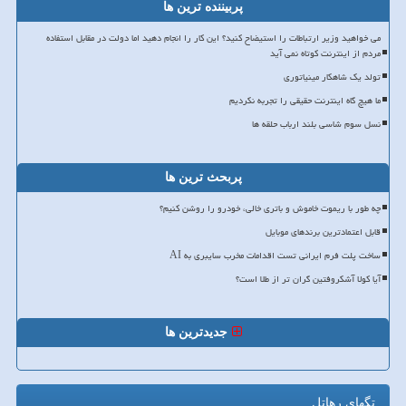
پربیننده ترین ها
می خواهید وزیر ارتباطات را استیضاح کنید؟ این کار را انجام دهید اما دولت در مقابل استفاده
مردم از اینترنت کوتاه نمی آید
تولد یک شاهکار مینیاتوری
ما هیچ گاه اینترنت حقیقی را تجربه نکردیم
نسل سوم شاسی بلند ارباب حلقه ها
پربحث ترین ها
چه طور با ریموت خاموش و باتری خالی، خودرو را روشن کنیم؟
قابل اعتمادترین برندهای موبایل
ساخت پلت فرم ایرانی تست اقدامات مخرب سایبری به AI
آیا کولا آشکروفتین گران تر از طلا است؟
جدیدترین ها
تگهای رهاتل