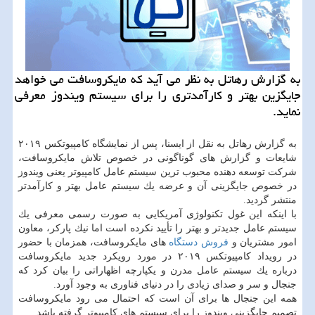
به گزارش رهاتل به نظر می آید كه مایكروسافت می خواهد
جایگزین بهتر و كارآمدتری را برای سیستم ویندوز معرفی
نماید.
به گزارش رهاتل به نقل از ایسنا، پس از نمایشگاه كامپیوتكس ۲۰۱۹
شایعات و گزارش های گوناگونی در خصوص تلاش مایكروسافت،
شركت توسعه دهنده محبوب ترین سیستم عامل كامپیوتر یعنی ویندوز
در خصوص جایگزینی آن و عرضه یك سیستم عامل بهتر و كارآمدتر
منتشر گردید.
با اینكه این غول تكنولوژی آمریكایی به صورت رسمی معرفی یك
سیستم عامل جدیدتر و بهتر را تأیید نكرده است اما نیك پاركر، معاون
امور مشتریان و
فروش
دستگاه
های مایكروسافت، همزمان با حضور
در رویداد كامپیوتكس ۲۰۱۹ در مورد رویكرد جدید مایكروسافت
درباره یك سیستم عامل مدرن و یكپارچه اظهاراتی را بیان كرد كه
جنجال و سر و صدای زیادی را در دنیای فناوری به وجود آورد.
همه این جنجال ها برای آن است كه احتمال می رود مایكروسافت
تصمیم جایگزینی ویندوز را برای سیستم های كامپیوتر گرفته باشد.