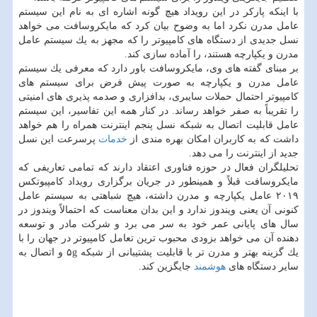
با اینكه پاركر در این رویداد هیچ گونه اشاره ای به نام این سیستم
عامل مدرن نكرد اما به وضوح بیان كرد كه مایكروسافت می خواهد
نسل جدیدی از دستگاه های كامپیوتر را كه مجهز به یك سیستم عامل
مدرن و یكپارچه هستند، را آماده سازی كند.
بر مبنای گفته های وی، مایكروسافت باور دارد كه معرفی یك سیستم
عامل مدرن و یكپارچه به صورت پیش فرض برای سیستم های
كامپیوتر احتمال حملات سایبری، بدافزاری و صدمه پذیری های امنیتی
را تقریباً به صفر خواهد رساند. در كنار همه این تفاسیر، این سیستم
عامل قابلیت اتصال به شبكه نسل پنجم اینترنت همراه را هم خواهد
داشت كه به كاربران امكان بهره مندی از
خدمات
پرسرعت این نسل
جدید از اینترنت را می دهد.
تحلیلگران فعال در حوزه فناوری اعتقاد دارند كه تمامی تعاریفی كه
مایكروسافت قبلاً و همینطور در جریان برگزاری رویداد كامپیوتكس
۲۰۱۹ عامل یكپارچه و مدرن داشته، هیچ شباهتی به سیستم عامل
كنونی آن یعنی ویندوز ندارد و این بدان معناست كه احتمالاً ویندوز در
سال های پایانی عمر خود به سر می برد و شركت مادر و توسعه
دهنده آن می خواهد بزودی محبوب ترین تعامل كامپیوتر در جهان را با
یك گزینه بهتر و مدرن تر با قابلیت پشتیبانی از شبكه ۵g و اتصال به
سایر دستگاه های
هوشمند
جایگزین كند.