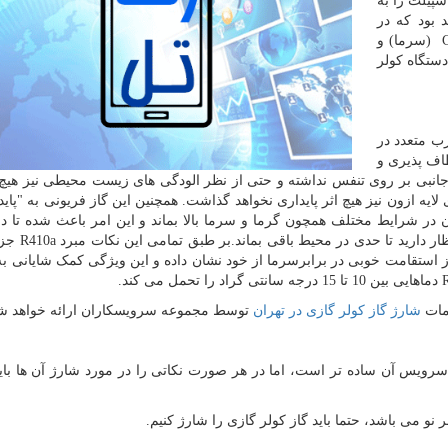
سپیلت را به
 بود که در
(سرما) و
ستگاه کولر
ب متعدد در
طاف پذیری و
ت جانبی بر روی تنفس نداشته و حتی از نظر الودگی های زیست محیطی نیز هیچ 
ایه ازون نیز هیچ اثر پایداری نخواهد گذاشت. همچنین این گاز فریونی به "پاید
در شرایط مختلف همچون گرما و سرما بالا بماند و این امر باعث شده تا 
ر دارید تا حدی در محیط باقی بماند.بر طبق تمامی این نکات مبرد
R410a
جزء
ز استقامت خوبی در برابرسرما از خود نشان داده و این ویژگی کمک شایانی به
R
دماهایی بین 10 تا 15 درجه سانتی گراد را تحمل می کند.
دمات
شارژ گاز کولر گازی در تهران
توسط مجموعه سرویسکاران ارائه خواهد ش
سرویس آن ساده تر است، اما در هر صورت نکاتی را در مورد شارژ آن ها بای