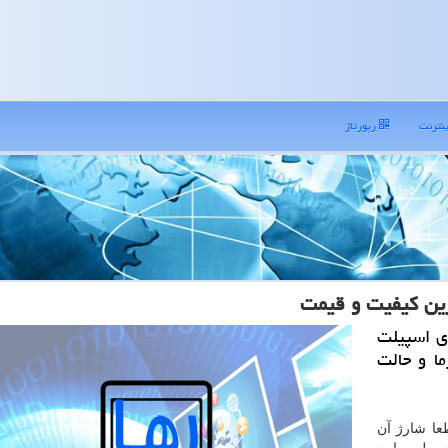
نترنت
رپورتاژ
ترین كیفیت و قیمت
ای اسپیلت
ا و حالت
عا شارژ آن