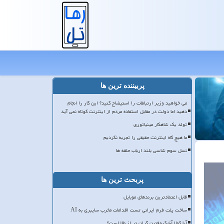
پربیننده ترین ها
می خواهید وزیر ارتباطات را استیضاح کنید؟ این کار را انجام
دهید اما دولت در مقابل استفاده مردم از اینترنت کوتاه نمی آید
تولد یک شاهکار مینیاتوری
ما هیچ گاه اینترنت حقیقی را تجربه نکردیم
نسل سوم شاسی بلند ارباب حلقه ها
پربحث ترین ها
قابل اعتمادترین برندهای موبایل
ساخت پلت فرم ایرانی تست اقدامات مخرب سایبری به AI
آیا کولا آشکروفتین گران تر از طلا است؟