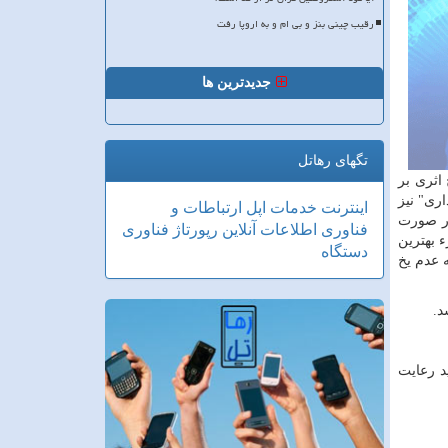
رقیب چینی بنز و بی ام و به اروپا رفت
جدیدترین ها
تگهای رهاتل
اثری بر
اری" نیز
اینترنت
خدمات
اپل
ارتباطات و
در صورت
فناوری اطلاعات
آنلاین
رپورتاژ
فناوری
 بهترین
دستگاه
 عدم یخ
د.
د رعایت