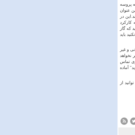
ه پروسه
ن عنوان
د.این در
 کارکرد
د که گاز
ید باید
ی و غیر
 نخواهد
زی تماس
" آماده
انید از