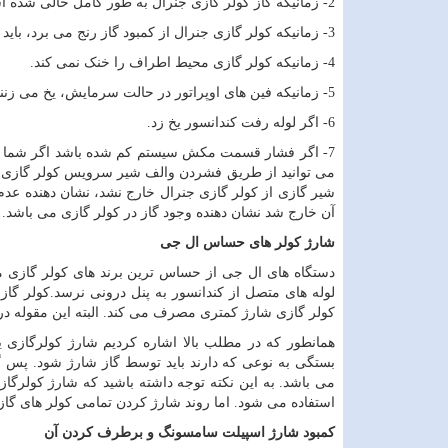
2- زمانیکه گاز کولر گازی جنرال به طور کامل خالی شده است.
3- زمانیکه کولر گازی جنرال از کمبود گاز رنج می برد، باید اقدام به شارژ مجدد گاز کولر گازی جنرال کنیم.
4- زمانیکه کولر گازی محیط اطراف را خنک نمی کند.
5- زمانیکه فین های اوپراتور در حالت سرمایش، یخ می زنند.
6- اگر لوله رفت کندانسور یخ زد.
7- اگر فشار قسمت مکش سیستم کم شده باشد اگر شما به ت
می توانید از طریق فشردن والف شیر سرویس کولر گازی جن
شیر گازی از کولر گازی جنرال خارج نشد، نشان دهنده عدم 
آن خارج شد نشان دهنده وجود گاز در کولر گازی می باشد.
شارژ کولر های حساس ال جی
دستگاه های ال جی از حساس ترین برند های کولر گازی م
لوله های متصل از کندانسور به پنل درونی نرسد.کولر گا
کولر گازی شارژ کمتری مصرف می کند. البته این مقوله در
همانطور که در مطلب بالا اشاره کردیم شارژ کولرگازی 
بستگی به نوعی که دارند باید توسط گاز شارژ شود. پس گا
می باشد. به این نکته توجه داشته باشید که شارژ کولرگا
استفاده می شود. اما روند شارژ کردن تمامی کولر های گازی
کمبود شارژ اسپیلت سامسونگ و برطرف کردن آن