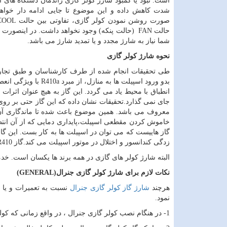
است. نبود یا کمبود شارژ کولر گازی راندمان دستگاه های ا
شدت کاهش داده و این موضوع تا جایی ادامه دار خواهد
صورت روشن نمودن کولر گازی، تفاوتی بین حالت
COOL
حالت
FAN
(حالت پنکه) وجود نخواهد داشت. در اینصورت د
شما نیاز به شارژ مجدد و یا تمدید شارژ می باشد.
نحوه شارژ کولر گازی
طی تحقیقات انجام شده از طرف کارشناسان و طبق تجار
بدو ورود اسپیلت ها به منازل، از مبرد
R410a
با ویژگی انع
انطباق با محیط یاد می گردد. این گاز به هیچ عنوان اثرا
جای نمی گذارد.تحقیقات نشان داده که این گاز حتی بر روی ل
معروف می باشد. همین موضوع باعث شده تا ماندگاری آن 
خاموش کردن مقطعی اسپیلت،پایداری دمایی که از آن انتظا
گاز هاییست که می توان در اسپیلت ها به کار بست. این گا
زدگی کندانسور و اختلال در موتور اسپیلت می کند.گاز
410
البته شارژ کولر های گازی در همه برند ها یکسان است. خ
نکات لازم برای شارژ کولر گازی جنرال
(GENERAL)
هرچند
شارژ گاز کولر گازی جنرال
نسبت به تعمیرات و یا 
نمود.
1- در هنگام نصب کولر گازی جنرال ، در واقع زمانی که کولر نو می باشد، حتما باید گاز کولر گازی را شارژ کنیم.