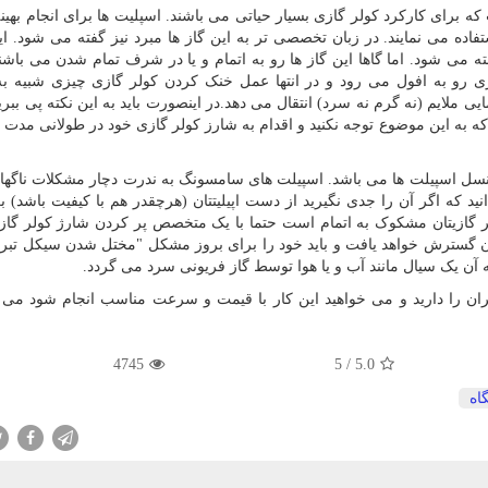
 برای کارکرد کولر گازی بسیار حیاتی می باشند. اسپلیت ها برای انجام بهین
اده می نمایند. در زبان تخصصی تر به این گاز ها مبرد نیز گفته می شود. ای
فته می شود. اما گاها این گاز ها رو به اتمام و یا در شرف تمام شدن می باشن
 رو به افول می رود و در انتها عمل خنک کردن کولر گازی چیزی شبیه به
یی ملایم (نه گرم نه سرد) انتقال می دهد.در اینصورت باید به این نکته پی ببری
 به این موضوع توجه نکنید و اقدام به شارز کولر گازی خود در طولانی مدت نکن
سل اسپیلت ها می باشد. اسپیلت های سامسونگ به ندرت دچار مشکلات ناگهان
د که اگر آن را جدی نگیرید از دست اپیلیتتان (هرچقدر هم با کیفیت باشد) بر
ر گازیتان مشکوک به اتمام است حتما با یک متخصص پر کردن شارژ کولر گا
ن گسترش خواهد یافت و باید خود را برای بروز مشکل "مختل شدن سیکل تبرید
آن یک سیال مانند آب و یا هوا توسط گاز فریونی سرد می گردد.
ان را دارید و می خواهید این کار با قیمت و سرعت مناسب انجام شود می تو
4745
5
/
5.0
اه