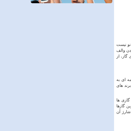
نو نیست
دن والف
گاز، از
ه ای به
رند های
گازی ها
ین گازها
شارژ آن