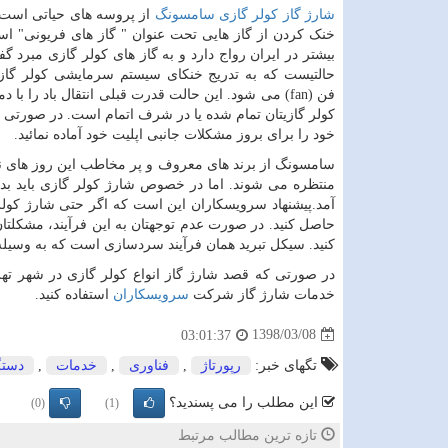
شارژ گاز کولر گازی سامسونگ
از پروسه های حیاتی است که
خنک کردن از گاز هایی تحت عنوان " گاز های فریونی" استف
بیشتر در ایران رواج دارد و به گاز های کولر گازی مبرد گ
حالتیست که به تدریج خنکای سیستم سرمایشی کولر گازی
فن
(fan)
می شود. این حالت قدرت قبلی انتقال باد را با دما
کولر گازیتان تمام شده یا در شرف اتمام است. در صورتی که
خود را برای بروز مشکلات جانبی اپلیت خود آماده نمائید.
سامسونگ از برند های معروف و پر مخاطب این روز های ن
منتظره می شوند. اما در خصوص شارژ کولر گازی باید بدانی
آمد.پیشنهاد سرویسکاران این است که اگر حتی شارژ کول
حاصل کنید. در صورت عدم توجهتان به این فرآیند، مشکلتا
کنید. سیکل تبرید همان فرآیند سردسازی است که به وسیله 
در صورتی که قصد شارژ گاز انواع کولر گازی در شهر تهر
خدمات شارژ گاز شرکت
سرویسکاران
استفاده کنید.
1398/03/08
03:01:37
تگهای خبر:
رپورتاژ
,
فناوری
,
خدمات
,
دستگ
این مطلب را می پسندید؟
(0)
(1)
تازه ترین مطالب مرتبط