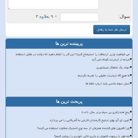
سوال:
= ۹ بعلاوه ۳
پربیننده ترین ها
می خواهید وزیر ارتباطات را استیضاح کنید؟ این کار را انجام دهید اما دولت در مقابل استفاده
مردم از اینترنت کوتاه نمی آید
تولد یک شاهکار مینیاتوری
ما هیچ گاه اینترنت حقیقی را تجربه نکردیم
نسل سوم شاسی بلند ارباب حلقه ها
پربحث ترین ها
پنج هندزفری بی سیم برتر سال ۲۰۲۶
اوپن ای آی بهای ترجیح کارمندان خارجی به آمریکایی را می پردازد
چرا کامیون های کشنده همزمان از سه نوع لاستیک متفاوت استفاده می کنند؟
چه طور با ریموت خاموش و باتری خالی، خودرو را روشن کنیم؟