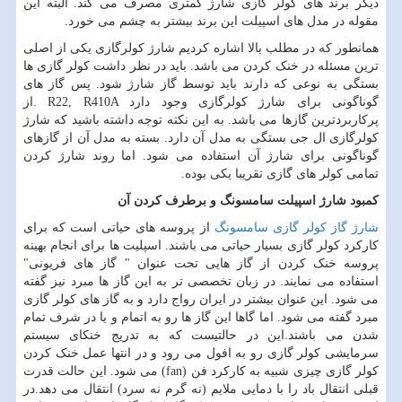
دیگر برند های کولر گازی شارژ کمتری مصرف می کند. البته این
مقوله در مدل های اسپیلت این برند بیشتر به چشم می خورد.
همانطور که در مطلب بالا اشاره کردیم شارژ کولرگازی یکی از اصلی
ترین مسئله در خنک کردن می باشد. باید در نظر داشت کولر گازی ها
بستگی به نوعی که دارند باید توسط گاز شارژ شود. پس گاز های
گوناگونی برای شارژ کولرگازی وجود دارد
. R22, R410A
از
پرکاربردترین گازها می باشد. به این نکته توجه داشته باشید که شارژ
کولرگازی ال جی بستگی به مدل آن دارد. بسته به مدل آن از گازهای
گوناگونی برای شارژ آن استفاده می شود. اما روند شارژ کردن
تمامی کولر های گازی تقریبا یکی بوده.
کمبود شارژ اسپیلت سامسونگ و برطرف کردن آن
شارژ گاز کولر گازی سامسونگ
از پروسه های حیاتی است که برای
کارکرد کولر گازی بسیار حیاتی می باشند. اسپلیت ها برای انجام بهینه
پروسه خنک کردن از گاز هایی تحت عنوان " گاز های فریونی"
استفاده می نمایند. در زبان تخصصی تر به این گاز ها مبرد نیز گفته
می شود. این عنوان بیشتر در ایران رواج دارد و به گاز های کولر گازی
مبرد گفته می شود. اما گاها این گاز ها رو به اتمام و یا در شرف تمام
شدن می باشند.این در حالتیست که به تدریج خنکای سیستم
سرمایشی کولر گازی رو به افول می رود و در انتها عمل خنک کردن
کولر گازی چیزی شبیه به کارکرد فن
(fan)
می شود. این حالت قدرت
قبلی انتقال باد را با دمایی ملایم (نه گرم نه سرد) انتقال می دهد.در