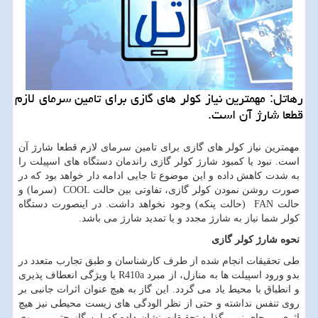
رهاتل: مهمترین نیاز كولر های گازی برای تامین سرمای لازم
قطعا شارژ آن است.
مهمترین نیاز کولر های گازی برای تامین سرمای لازم قطعا شارژ آن
است. نبود یا کمبود شارژ کولر گازی راندمان دستگاه های اسپیلت را
به شدت کاهش داده و این موضوع تا جایی ادامه دار خواهد بود که در
صورت روشن نمودن کولر گازی، تفاوتی بین حالت
COOL
(سرما) و
حالت
FAN
(حالت پنکه) وجود نخواهد داشت. در اینصورت دستگاه
کولر شما نیاز به شارژ مجدد و یا تمدید شارژ می باشد.
نحوه شارژ کولر گازی
طی تحقیقات انجام شده از طرف کارشناسان و طبق تجارب متعدد در
بدو ورود اسپیلت ها به منازل، از مبرد
R410a
با ویژگی انعطاف پذیری
و انطباق با محیط یاد می گردد. این گاز به هیچ عنوان اثرات جانبی بر
روی تنفس نداشته و حتی از نظر الودگی های زیست محیطی نیز هیچ
اثری بر جای نمی گذارد.تحقیقات نشان داده که این گاز حتی بر روی