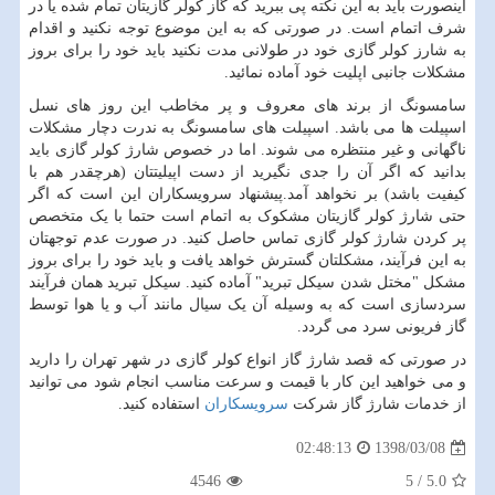
اینصورت باید به این نکته پی ببرید که گاز کولر گازیتان تمام شده یا در
شرف اتمام است. در صورتی که به این موضوع توجه نکنید و اقدام
به شارز کولر گازی خود در طولانی مدت نکنید باید خود را برای بروز
مشکلات جانبی اپلیت خود آماده نمائید.
سامسونگ از برند های معروف و پر مخاطب این روز های نسل
اسپیلت ها می باشد. اسپیلت های سامسونگ به ندرت دچار مشکلات
ناگهانی و غیر منتظره می شوند. اما در خصوص شارژ کولر گازی باید
بدانید که اگر آن را جدی نگیرید از دست اپیلیتتان (هرچقدر هم با
کیفیت باشد) بر نخواهد آمد.پیشنهاد سرویسکاران این است که اگر
حتی شارژ کولر گازیتان مشکوک به اتمام است حتما با یک متخصص
پر کردن شارژ کولر گازی تماس حاصل کنید. در صورت عدم توجهتان
به این فرآیند، مشکلتان گسترش خواهد یافت و باید خود را برای بروز
مشکل "مختل شدن سیکل تبرید" آماده کنید. سیکل تبرید همان فرآیند
سردسازی است که به وسیله آن یک سیال مانند آب و یا هوا توسط
گاز فریونی سرد می گردد.
در صورتی که قصد شارژ گاز انواع کولر گازی در شهر تهران را دارید
و می خواهید این کار با قیمت و سرعت مناسب انجام شود می توانید
از خدمات شارژ گاز شرکت
سرویسکاران
استفاده کنید.
1398/03/08
02:48:13
4546
5
/
5.0