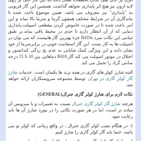
لایه ازون نیز هیچ اثر پایداری نخواهد گذاشت. همچنین این گاز فریونی
به "پایداری" نیز معروف می باشد. همین موضوع باعث شده تا
ماندگاری آن در شرایط مختلف همچون گرما و سرما بالا بماند و این
امر باعث شده تا در صورت خاموش کردن مقطعی اسپیلت،پایداری
دمایی که از آن انتظار دارید تا حدی در محیط باقی بماند.بر طبق
تمامی این نکات مبرد
R410a
جزء بهترین گاز هاییست که می توان در
اسپیلت ها به کار بست. این گاز استقامت خوبی در برابرسرما از خود
نشان داده و این ویژگی کمک شایانی به عدم یخ زدگی کندانسور و
اختلال در موتور اسپیلت می کند.گاز
R410
دماهایی بین 10 تا 15 درجه
سانتی گراد را تحمل می کند.
البته شارژ کولر های گازی در همه برند ها یکسان است. خدمات
شارژ
گاز کولر گازی در تهران
توسط مجموعه سرویسکاران ارائه خواهد
شد.
نکات لازم برای شارژ کولر گازی جنرال
(GENERAL)
هرچند
شارژ گاز کولر گازی جنرال
نسبت به تعمیرات و یا سرویس آن
ساده تر است، اما در هر صورت نکاتی را در مورد شارژ آن ها باید
رعایت نمود.
1- در هنگام نصب کولر گازی جنرال ، در واقع زمانی که کولر نو می
باشد، حتما باید گاز کولر گازی را شارژ کنیم.