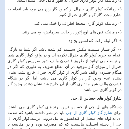
2- زمانیکه گاز کولر گازی جنرال به طور کامل خالی شده است.
3- زمانیکه کولر گازی جنرال از کمبود گاز رنج می برد، باید اقدام به
شارژ مجدد گاز کولر گازی جنرال کنیم.
4- زمانیکه کولر گازی محیط اطراف را خنک نمی کند.
5- زمانیکه فین های اوپراتور در حالت سرمایش، یخ می زنند.
6- اگر لوله رفت کندانسور یخ زد.
7- اگر فشار قسمت مکش سیستم کم شده باشد اگر شما به تازگی
اقدام به خرید کولر گازی جنرال نکرده اید و در واقع کولر گازی شما
نو نیست می توانید از طریق فشردن والف شیر سرویس کولر گازی
جنرال از میزان گاز موجود در آن مطلع شوید، به طوری که اگر در
هنگام فشردن والف شیر گازی از کولر گازی جنرال خارج نشد، نشان
دهنده عدم وجود گاز در کولر گازی می باشد، اما اگر در هنگام
فشردن والف شیر مقداری گاز، از آن خارج شد نشان دهنده وجود گاز
در کولر گازی می باشد.
شارژ کولر های حساس ال جی
دستگاه های ال جی از حساس ترین برند های کولر گازی می باشند.
برای
شارژ گاز کولر گازی ال جی
باید در نظر داشته باشید که صدمه
ای به لوله های متصل از کندانسور به پنل درونی نرسد.کولر گازی ال
جی از دسته اسپیلت هاییست که کم مصرف بوده و در مقایسه با