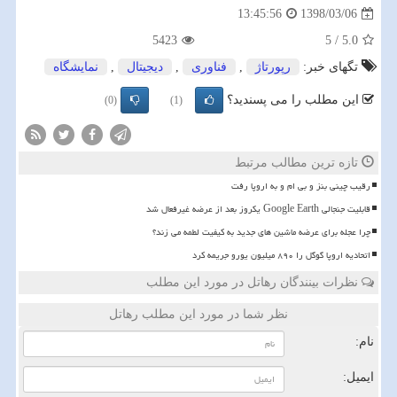
1398/03/06
13:45:56
5423
5
/
5.0
تگهای خبر:
رپورتاژ
,
فناوری
,
دیجیتال
,
نمایشگاه
این مطلب را می پسندید؟
(0)
(1)
تازه ترین مطالب مرتبط
رقیب چینی بنز و بی ام و به اروپا رفت
قابلیت جنجالی Google Earth یکروز بعد از عرضه غیرفعال شد
چرا عجله برای عرضه ماشین های جدید به کیفیت لطمه می زند؟
اتحادیه اروپا گوگل را ۸۹۰ میلیون یورو جریمه کرد
نظرات بینندگان رهاتل در مورد این مطلب
نظر شما در مورد این مطلب رهاتل
نام:
ایمیل: