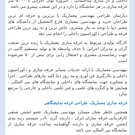
داخلی و باز سازی ساختمانی ، امروزه توان اجرایی تا ۵۰۰۰ متر
غرفه سازی در هر نمایشگاه را دارد و در این صنعت پیشرو می باشد.
دپارتمان طراحی مهندسی معماریک با برترین و حرفه ای ترین
طراحان خبره و مهندسین معماری فارغ ااتحصیل از دانشگاه های
معتبر دنیا با توجه به نیاز مشتری، خاص ترین و به روز ترین طراحی
غرفه و طراحی دکوراسیون داخلی را انجام می دهد.
کارگاه تولیدی مربوط به غرفه سازی معماریک با زبده ترین صنعت
گران و مدیران اجرایی با حذف واسطه ها و تولید مستقیم گامی در
جهت رضایتمندی مشتری و اشتغال زایی برای بیش از ۵۰ نفرنموده
است.
مهندسی معماریک با ارائه خدمات متمایز غرفه سازی و دکوراسیون
داخلی و بکارگیری فن آوری و مد روز دنیا کلیه نیازهای طراحی ، اجرا
و مشاوره جهت نمایشگاه های داخلی و نمایشگاه های بین المللی ،
همایش ها و کنگره های علمی و غیر علمی داخلی و خارجی را مرتفع
سازد .
غرفه سازی معماریک، طراحی غرفه نمایشگاهی
همچنین خاطر نشان میسازد مهندسی معماریک عضو انجمن صنفی
کارفرمایی غرفه سازان ایران ، دارنده گرید
A
در سیستم رتبه بندی
انجمن غرفه سازی و دارنده گواهینامه ساخت غرفه سازی از
نمایشگاه بین المللی می باشد.