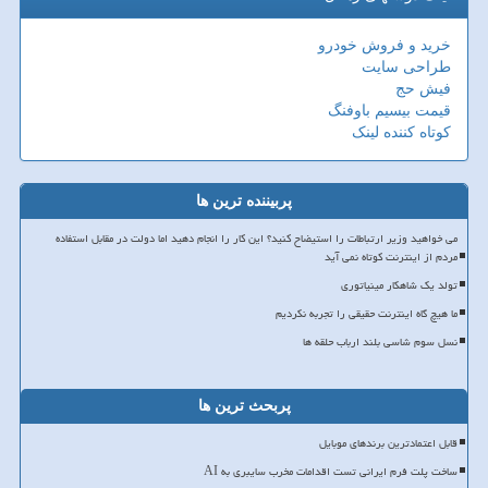
خرید و فروش خودرو
طراحی سایت
فیش حج
قیمت بیسیم باوفنگ
کوتاه کننده لینک
پربیننده ترین ها
می خواهید وزیر ارتباطات را استیضاح کنید؟ این کار را انجام دهید اما دولت در مقابل استفاده
مردم از اینترنت کوتاه نمی آید
تولد یک شاهکار مینیاتوری
ما هیچ گاه اینترنت حقیقی را تجربه نکردیم
نسل سوم شاسی بلند ارباب حلقه ها
پربحث ترین ها
قابل اعتمادترین برندهای موبایل
ساخت پلت فرم ایرانی تست اقدامات مخرب سایبری به AI