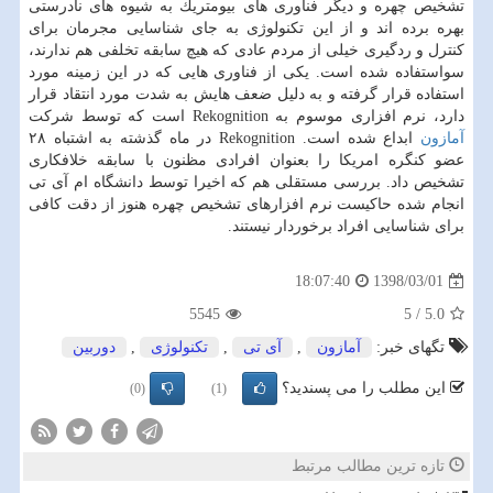
تشخیص چهره و دیگر فناوری های بیومتریك به شیوه های نادرستی
بهره برده اند و از این تكنولوژی به جای شناسایی مجرمان برای
كنترل و ردگیری خیلی از مردم عادی كه هیچ سابقه تخلفی هم ندارند،
سواستفاده شده است. یكی از فناوری هایی كه در این زمینه مورد
استفاده قرار گرفته و به دلیل ضعف هایش به شدت مورد انتقاد قرار
دارد، نرم افزاری موسوم به Rekognition است كه توسط شركت
آمازون
ابداع شده است. Rekognition در ماه گذشته به اشتباه ۲۸
عضو كنگره امریكا را بعنوان افرادی مظنون با سابقه خلافكاری
تشخیص داد. بررسی مستقلی هم كه اخیرا توسط دانشگاه ام آی تی
انجام شده حاكیست نرم افزارهای تشخیص چهره هنوز از دقت كافی
برای شناسایی افراد برخوردار نیستند.
1398/03/01
18:07:40
5545
5
/
5.0
تگهای خبر:
آمازون
,
آی تی
,
تكنولوژی
,
دوربین
این مطلب را می پسندید؟
(0)
(1)
تازه ترین مطالب مرتبط