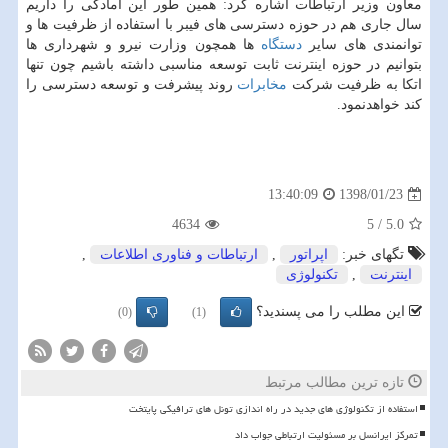
معاون وزیر ارتباطات اشاره كرد: همین طور این آمادگی را داریم
سال جاری هم در حوزه دسترسی های فیبر با استفاده از ظرفیت ها و
توانمندی های سایر
دستگاه
ها همچون وزارت نیرو و شهرداری ها
بتوانیم در حوزه اینترنت ثابت توسعه مناسبی داشته باشیم چون تنها
اتكا به ظرفیت شركت
مخابرات
روند پیشرفت و توسعه دسترسی را
كند خواهدنمود.
1398/01/23
13:40:09
4634
5
/
5.0
تگهای خبر:
اپراتور
,
ارتباطات و فناوری اطلاعات
,
اینترنت
,
تكنولوژی
این مطلب را می پسندید؟
(0)
(1)
تازه ترین مطالب مرتبط
استفاده از تکنولوژی های جدید در راه اندازی تونل های ترافیکی پایتخت
تمرکز ایرانسل بر مسئولیت ارتباطی جواب داد