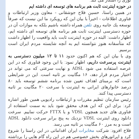
نوری را آشكار می كند.
در حوزه اینترنت ثابت هم برنامه های توسعه ای داشته ایم
در همین راستا، حسین فلاح جوشقانی - معاون وزیر ارتباطات و
فناوری اطلاعات - اخیراً با بیان این كه رویكرد ما این نیست كه صرفاً
توسعه یك جانبه روی
تلفن
همراه داشته باشیم بلكه به موازات آن در
حوزه دسترسی اینترنت ثابت هم برنامه های توسعه ای داشته ایم،
اظهار داشت: البته در حوزه اینترنت ثابت باید واقعیت را اظهار داشت
كه متأسفانه هنوز نتوانسته ایم به آنچه شایسته مردم ایران است
برسیم.
وی با بیان این كه هم اكنون حدود
۱۱ تا ۱۲ میلیون دسترسی به
اینترنت پرسرعت داریم،
اظهار نمود: با این وجود فناوری كه در این
عرصه استفاده می شود ADSL و نهایت سرعتی كه می تواند در
اختیار مردم قرار دهد، ۱۶ مگابیت بر ثانیه است. این در شرایطی
است كه برمبنای اهداف تعیین شده برنامه ششم توسعه باید ۸۰
درصد خانوارهای ایرانی به اینترنت با سرعت ۲۰ مگابیت بر ثانیه
دسترسی پیدا كنند.
رئیس سازمان تنظیم مقررات و ارتباطات رادیویی همین طور اشاره
كرد: برای این كه این هدف محقق شود باید به سمت استفاده از
فناوری های جدید همچون VDSL و یا FTTX حركت نماییم. سرعت
دانلود روی اینترنت VDSL نزدیك به پنج برابر سرعت دانلود ADSL
است و به مرز ۶۰ مگابیت بر ثانیه می رسد.
فلاح افزود: شركت
مخابرات
ایران اقداماتی در این راستا را شروع
كرد و اپراتورهای بخش خصوصی هم در این راه گام هایی را برداشته