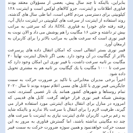
بنابراین، بااینكه تا چند سال پیش، بعضی از مسؤولان معتقد بودند
فناوری اطلاعات و اینترنت، جزو كالاهای لوكس است و اینترنت ۱۲۸
كیلوبیتی برای دسترسی مردم كافی است، اما طی سال های گذشته،
روند استفاده از اینترنت از سرعت های كیلوبیتی در اینترنت دایال آپ،
رفته رفته جای خودرا به فناوری ADSL داد كه سرعتی به مراتب
بیش تر داشته و حتی ۱۶ مگابیت را هم پوشش می داد و الان نوبت به
فیبر نوری است كه سرعت هایی به مراتب بالاتر را برای كاربران به
ارمغان آورد.
فیبر نوری بستر انتقالی است كه امكان انتقال داده های پرسرعت
بالاتر از گیگابیت در آن وجود دارد. یعنی اگر تابحال اینترنت نهایتاً ۲۰
مگابیت بر ثانیه سرعت داشت، با فیبر نوری این امكان وجود دارد كه
سرعت تا ۱۰۰۰ مگابیت یا یك گیگابیت بر ثانیه هم به مشتری تحویل
داده شود.
اخیراً برخی مدیران مخابراتی با تاكید بر ضرورت حركت به سمت
جایگزینی فیبر نوری با كابل های مسی اعلام نموده بودند تا سال ۲۰۲۰
تمام روستاها و شهرهای كشور همانند یك تار عصبی گسترده، تحت
پوشش شبكه فیبر نوری قرار خواهد گرفت. كابل های قدیمی كه
امروزه در منازل برای انتقال دیتای اینترنتی مورد استفاده قرار می
گیرند، ظرفیت لازم را برای انتقال با سرعت بالا ندارند و بااینكه شاید
به زعم برخی، كاربران عادی اینترنت نیازی به اینترنت با سرعت های
چند ده مگابیتی نداشته باشند، اما گسترش فناوری به مرور به این
سمت حركت خواهدنمود و همین سوژه ضرورت حركت به سمت فیبر