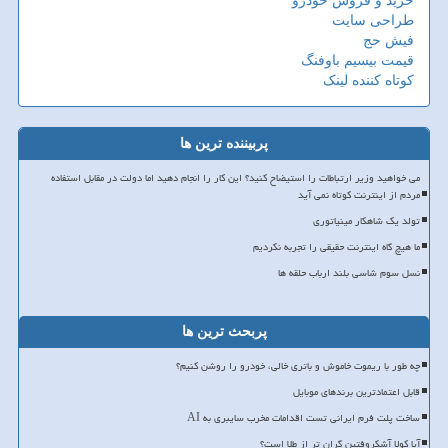
خرید و فروش خودرو
طراحی سایت
فیش حج
قیمت بیسیم باوفنگ
کوتاه کننده لینک
پربیننده ترین ها
می خواهید وزیر ارتباطات را استیضاح کنید؟ این کار را انجام دهید اما دولت در مقابل استفاده
مردم از اینترنت کوتاه نمی آید
تولد یک شاهکار مینیاتوری
ما هیچ گاه اینترنت حقیقی را تجربه نکردیم
نسل سوم شاسی بلند ارباب حلقه ها
پربحث ترین ها
چه طور با ریموت خاموش و باتری خالی، خودرو را روشن کنیم؟
قابل اعتمادترین برندهای موبایل
ساخت پلت فرم ایرانی تست اقدامات مخرب سایبری به AI
آیا کولا آشکروفتین گران تر از طلا است؟