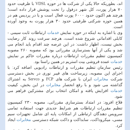
اند، بطوریكه حالا یكی از شركت ها در حوزه VDSL با ظرفیت حدود
۷۰ هزار پورت، كل شهر دزفول را تحت پوشش قرار داده است؛
هرچند هم اكنون حدود ۶۰۰۰ پورت فعال است و یا در پردیس هم در
همین حوزه شركتی ظرفیتی حدود ۳۰ هزار پورت به وجود آورده
است.
وی با اشاره به اینكه در حوزه نمایش
خدمات
ارتباطات ثابت سیمی -
كابلی اقداماتی شروع شده است، هرچند سرعت روند كار رضایت
بخش نیست، اظهار داشت: در این عرصه چند اقدام باید انجام می
شد و یكی از آنها بسترسازی مقرراتی بود كه مصوبه ۲۶۰ مصوبه
كمیسیون تنظیم مقررات ارتباطات درباره مقررات حاكم بر نمایش
خدمات
عمده فروشی بیت استریم در همین راستا بود.
رئیس سازمان تنظیم مقررات و ارتباطات رادیویی اضافه كرد: با
اجرای این مصوبه، زیرساخت های فیبر نوری در بخش دسترسی
شركت
مخابرات
ایران با شركت های FCP و Servco به اشتراك
گذاشته می شود و با رفع انحصار
مخابرات
در این بخش، كیفیت
خدمات
افزایش یافته و امكان انتخاب برای مشتركین فراهم می
شود.
فلاح افزود: در امتداد بسترسازی مقرراتی، مصوبه ۲۳۰ كمیسیون
تنظیم مقررات ارتباطات هم شرایط جدیدی جهت استفاده تمامی
سرویس دهندگان ارتباطی از امكانات پایه ای شامل تجهیزات سیم
مسی، میكروداكت، سابداكت و داكت شبكه دسترسی
مخابرات
ایجاد
كرد.