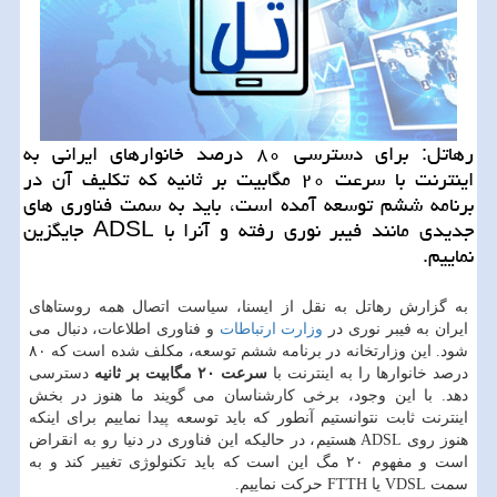
رهاتل: برای دسترسی ۸۰ درصد خانوارهای ایرانی به
اینترنت با سرعت ۲۰ مگابیت بر ثانیه كه تكلیف آن در
برنامه ششم توسعه آمده است، باید به سمت فناوری های
جدیدی مانند فیبر نوری رفته و آنرا با ADSL جایگزین
نماییم.
به گزارش رهاتل به نقل از ایسنا، سیاست اتصال همه روستاهای
ایران به فیبر نوری در
وزارت ارتباطات
و فناوری اطلاعات، دنبال می
شود. این وزارتخانه در برنامه ششم توسعه، مكلف شده است كه ۸۰
درصد خانوارها را به اینترنت با
سرعت ۲۰ مگابیت بر ثانیه
دسترسی
دهد. با این وجود، برخی كارشناسان می گویند ما هنوز در بخش
اینترنت ثابت نتوانستیم آنطور كه باید توسعه پیدا نماییم برای اینكه
هنوز روی ADSL هستیم، در حالیكه این فناوری در دنیا رو به انقراض
است و مفهوم ۲۰ مگ این است كه باید تكنولوژی تغییر كند و به
سمت VDSL یا FTTH حركت نماییم.