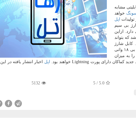
ك، آیفون ۱۱ مجهز به قابلیتی مشابه
ونگ
خواهد
 تولیدات
اپل
رژ بی سیم
بی سیم آیفون ۱۱ سازگاری دارد. ازاین
د كه بتواند
. كابل شارژ
آیفون ۱۱ هم ارتقا یافته و بدین منظور از یك پورت یو اس بی ۱۸ واتی
 به میزان
رای پورت Lightning خواهند بود.
اپل
اخبار انتشار یافته در این 
5132
5
/
5.0