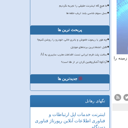
ما هیچ گاه اینترنت حقیقی را تجربه نکردیم
نسل سوم شاسی بلند ارباب حلقه ها
پربحث ترین ها
چه طور با ریموت خاموش و باتری خالی، خودرو را روشن کنیم؟
قابل اعتمادترین برندهای موبایل
ساخت پلت فرم ایرانی تست اقدامات مخرب سایبری به AI
زمینه را
آیا کولا آشکروفتین گران تر از طلا است؟
جدیدترین ها
تگهای رهاتل
اینترنت
خدمات
اپل
ارتباطات و
فناوری اطلاعات
آنلاین
رپورتاژ
فناوری
دستگاه