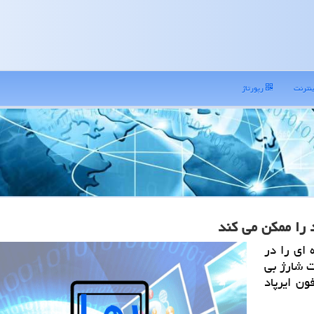
نترنت
رپورتاژ
 ای را در
وص قابلیت شارژ بی
ن ایرپاد