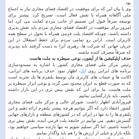
بود.
وی با بیان این كه برای موفقیت در اقتصاد فضای مجازی نیاز به اجماع
ملی آگاهانه همراه با نقش فعال است، تصریح كرد: پیشتر برای
توسعه صرفاً قبول این تصمیم از جانب مردم كفایت می كرد اما
امروز برای موفقیت در اقتصاد فضای مجازی مردم باید نقش پذیری
داشته باشند، چونكه اقتصاد پلت فرمی همراه با تحول در سطح همه
كاربران است. ازاین رو تمامی مردم برای حفظ استقلال در این
جریان جهانی كه شركت ها، رهبری آنرا به دست گرفتند باید بپذیرند
كه صرفاً مصرف كننده نباشند.
حذف اپلیكیشن ها از آیفون، نوعی سیطره به ملت هاست
رئیس مركز ملی فضای مجازی كشور با اشاره به مسدودسازی
برنامه های ایرانی روی
اپل
، اظهار نمود: حذف برنامه های ایرانی،
اكانت ها و حساب های كاربری مان توسط پلتفرم ها یك تجربه است
كه به صورت قطع به ایران محدود نمی گردد و نوعی ابزار سیطره بر
ملت هاست. ما برای این كه نقش بیش تری در این بازار داشته
باشیم، باید بازارگشایی نماییم.
فیروزآبادی اظهار داشت: شورای عالی و مركز ملی فضای مجازی
كشور اعتقاد دارد كه اگر بتوانیم هرچه بیشتر پلتفرم ارائه دهیم و این
پلتفرم ها را نه تنها در ایران كه در كشورهای منطقه و بازارهای جهانی
گسترش دهیم، می توانیم در جامعه پلت فرمی آینده، نقش بیش تری
داشته باشیم، اما اگر تسلیم شویم نه تنها بازنده سیاسی خواهیم بود،
بلكه بازار و خیلی از ارزش ها را هم باید واگذار نماییم.