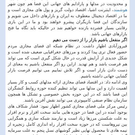
و محدودیت در مدلها و پارادایم های جهانی این فضا هم چون شهر
هوشمند
، اینترنت اشیا، اقتصاد دولت گریز و پول های مجازی است و
ما در اقتصاد دیجیتال معطوف به ایران و بازارهای داخل می شویم و
سازندگان این فضا بازیگران پیشرو خواهند بود و ما در این بازی
رقابتی بسیار فشرده بازنده خواهیم شد در حالیكه باید نگاه ما فتح
بازارهای جهانی باشد.
اگر منفعل باشیم بازار را از دست می دهیم
فیروزآبادی اظهار داشت: در نظام شبكه ای فضای مجازی مردم
حضور فعال تری پیدا كردند و مرزهای جغرافیایی ضعیف شده است و
شكل جدیدی از آرایش قدرت در حال شكل گیری است كه می تواند
هم فرصت باشد و هم تهدید. ازاین رو اگر منفعل باشیم به معنای از
دست دادن بازار است و اگر تلاش نماییم می توانیم فرصت بازار
گشایی جهانی داشته باشیم.
وی ادامه داد: در اقتصاد فضای مجازی ارائه مدلهای كسب و كار بسیار
اهمیت دارد و این مدلها می تواند تنظیم كننده حوزه روابط كنشگران
این فضا باشد كه در این حوزه بخش خصوصی و تشكل ها همچون
سازمان نظام صنفی كامپیوتری می توانند نقش آفرین باشند.
رئیس مركز ملی فضای مجازی كشور اظهار نمود: فشار شكاف های
بوجود آمده در این فضا در حوزه هایی مانند سخت افزار و نرم افزار
به علت شكستن مرزها زیاد است و نیازمند شبكه سازی و همگرایی
بین نیروهاست كه در حوزه سخت افزار راه اندازی كامل زنجیره از
نیمه هادی تا محصول نهایی نظیر گوشیهای نسل پنجم به علت سرمایه