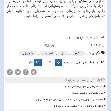
گذاری های سنگین برای ایران امكان پذیر نیست اما در حوزه نرم
افزار با همگرایی شركت ها و پشتیبانی از استارتاپ ها و هدف قرار
دادن بازارهای كشورهای همسایه و همزبان می توانیم توان
تكنولوژیكی و قدرت ملی و اقتصادی كشور را ارتقا دهیم.
1397/12/21
23:40:20
4636
5
/
5.0
تگهای خبر:
آیفون
,
اپل
,
اینترنت
,
تكنولوژی
این مطلب را می پسندید؟
(0)
(1)
تازه ترین مطالب مرتبط
پنج هندزفری بی سیم برتر سال ۲۰۲۶
قابل اعتمادترین برندهای موبایل
استفاده از تکنولوژی های جدید در راه اندازی تونل های ترافیکی پایتخت
اتحادیه اروپا گوگل را ۸۹۰ میلیون یورو جریمه کرد