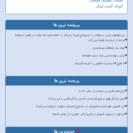
قیمت بیسیم باوفنگ
کوتاه کننده لینک
پربیننده ترین ها
می خواهید وزیر ارتباطات را استیضاح کنید؟ این کار را انجام دهید اما دولت در مقابل استفاده
مردم از اینترنت کوتاه نمی آید
تولد یک شاهکار مینیاتوری
نسل سوم شاسی بلند ارباب حلقه ها
ما هیچ گاه اینترنت حقیقی را تجربه نکردیم
پربحث ترین ها
پنج هندزفری بی سیم برتر سال ۲۰۲۶
اوپن ای آی بهای ترجیح کارمندان خارجی به آمریکایی را می پردازد
چرا کامیون های کشنده همزمان از سه نوع لاستیک متفاوت استفاده می کنند؟
چه طور با ریموت خاموش و باتری خالی، خودرو را روشن کنیم؟
جدیدترین ها