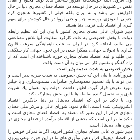
وی افزود: البته خوشبختانه امروز شاخص های تولید محتوا و ایفای
نقش در كشورهای در حال توسعه در اقتصاد فضای مجازی دنیا در حال
افزایش می باشد و نه ایران بلكه خیلی از كشورها همچون كره
جنوبی، اندونزی، روسیه، چین و حتی اروپا در حال كوشش برای سهم
گیری از اقتصاد پلت فرمی دنیا هستند.
دبیر شورای عالی فضای مجازی كشور با بیان این كه تنظیم رابطه
دولت با بخش خصوصی به علت كاركرد متفاوت آنها تلاش مضاعفی
می طلبد، اضافه كرد: در ایران به علت ناهماهنگی سرعت قانون
گذاری با تحولات جهانی، همگرا شدن در این تحول جهانی كار سنگینی
می طلبد و البته اقتصاد فضای مجازی حوزه ناشناخته ای است كه از
راه گفتگو و تقسیم كار می توان به آن دست یافت.
بخش خصوصی به شدت صدمه پذیر است
فیروزآبادی با بیان این كه بخش خصوصی به شدت ضربه پذیر است و
می تواند با یك تصمیم محدودسازی صادرات، مسدودسازی و یا فیلتر
مورد تعرض قرار گیرد، اظهار داشت: دولت باید بعنوان یك شریك
قوی و نه تحمیل كننده ضابطه ها با این بخش مشاركت كند.
وی با تاكید بر این كه اقتصاد دیجیتال در دنیا جایگزین اقتصاد
الكترونیكی شده است، اعلام نمود: شورای عالی و مركز ملی فضای
مجازی فراتر از این تعبیر كه معتقد به اقتصاد فضای مجازی است و
تاكید ما بر این است كه بخشی از اقتصاد برآمده از فضای مجازی در
حوزه های دیجیتال است.
دبیر شورای عالی فضای مجازی كشور افزود: اگر ما تمركز خویش را
در اقتصاد دیجیتال قرار دهیم نوآوری های ما در این حوزه نوعی پیروی