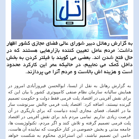
به گزارش رهاتل دبیر شورای عالی فضای مجازی كشور اظهار
داشت: مردم عامل تعیین كننده بازارهایی هستند كه در
حال فتح شدن اند. بعضی می گویند با فیلتر كردن به بخش
داخل كمك می نماییم، در حالیكه عمر این كاركرد محدود
است و هزینه اش بالاست و مردم آنرا می پردازند.
به گزارش رهاتل به نقل از ایسنا، ابوالحسن فیروزآبادی امروز در
همایش سالیانه سازمان نظام صنفی كامپیوتری كشور با بیان این كه
برای نقش آفرینی در اقتصاد پلت فرمی فقط دولت و حكومت تصمیم
گیرنده نیستند، اضافه كرد: اقتصاد پلت فرمی چالش سرنوشت ساز
ما در اقتصاد، فضای مجازی آینده دنیاست كه برای بازیگری در آن
فرصت زیادی نداریم. تمامی مردم باید برای نقش آفرینی در اقتصاد
پلت فرمی تصمیم گرفته و تلاش كنند و اگر مردم، تكنولوژیست ها،
جامعه مدنی و بخش خصوصی در كنار حكومت كه نماینده آن هاست،
حامی این تصمیم نباشند، این استراتژی محكوم به شكست خواهد