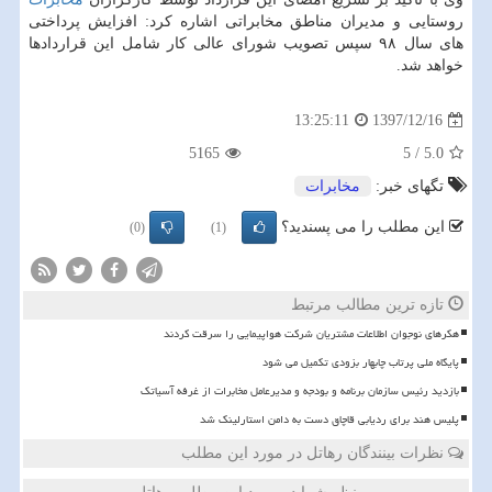
روستایی و مدیران مناطق مخابراتی اشاره كرد: افزایش پرداختی
های سال ۹۸ سپس تصویب شورای عالی كار شامل این قراردادها
خواهد شد.
1397/12/16
13:25:11
5165
5
/
5.0
تگهای خبر:
مخابرات
این مطلب را می پسندید؟
(0)
(1)
تازه ترین مطالب مرتبط
هکرهای نوجوان اطلاعات مشتریان شرکت هواپیمایی را سرقت کردند
پایگاه ملی پرتاب چابهار بزودی تکمیل می شود
بازدید رئیس سازمان برنامه و بودجه و مدیرعامل مخابرات از غرفه آسیاتک
پلیس هند برای ردیابی قاچاق دست به دامن استارلینک شد
نظرات بینندگان رهاتل در مورد این مطلب