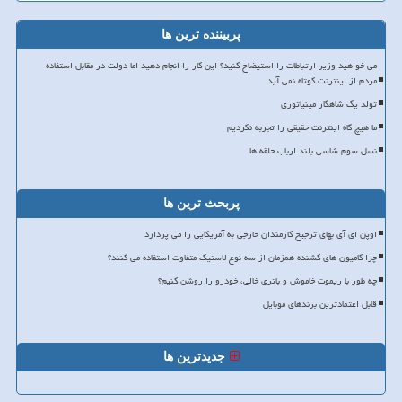
پربیننده ترین ها
می خواهید وزیر ارتباطات را استیضاح کنید؟ این کار را انجام دهید اما دولت در مقابل استفاده
مردم از اینترنت کوتاه نمی آید
تولد یک شاهکار مینیاتوری
ما هیچ گاه اینترنت حقیقی را تجربه نکردیم
نسل سوم شاسی بلند ارباب حلقه ها
پربحث ترین ها
اوپن ای آی بهای ترجیح کارمندان خارجی به آمریکایی را می پردازد
چرا کامیون های کشنده همزمان از سه نوع لاستیک متفاوت استفاده می کنند؟
چه طور با ریموت خاموش و باتری خالی، خودرو را روشن کنیم؟
قابل اعتمادترین برندهای موبایل
جدیدترین ها