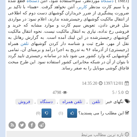
(IMEI )
دستگاه
موردنظر، سوءاستفاده شود، آنتن
دستگاه
قطع شده
و با سیم كارت مدنظر
كاربر
، آنتن نخواهد گرفت. «همتا» با تاكید بر
ضرورت پیشگیری از ضرر خریداران گوشیهای دست دوم كه اطلاعی
از انتقال مالكیت گوشیهای رجیسترشده ندارند، اعلام نمود: در مواردی
مثل قرض دادن، تعویض سیم كارت و موارد مشابه كه خرید و
فروشی رخ نداده، نیازی به انتقال مالكیت نیست. نحوه انتقال مالكیت
گوشیهای رجیسترشده در این لینك آمده است. به گزارش رهاتل به
نقل از مهر، طرح ثبت و شناسه دار كردن گوشیهای
تلفن
همراه
(رجیستری) از آذرماه ۹۶ به تدریج به اجرا درآمد و برمبنای آن، تمامی
گوشیهایی كه وارد كشور می شود باید در سامانه رجیستری تایید گردد
تا بتوان از آن در شبكه مخابراتی كشور استفاده نمود. این طرح مبحث
قاچاق گوشی موبایل را به صفر رساند.
1397/12/01
14:35:20
4798
5
/
5.0
تگهای خبر:
تلفن
,
تلفن همراه
,
دستگاه
,
فروش
این مطلب را می پسندید؟
(0)
(1)
تازه ترین مطالب مرتبط