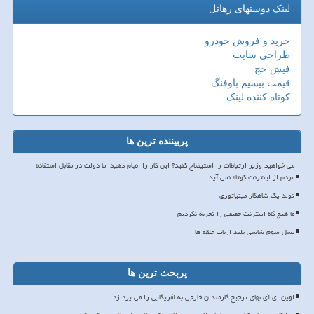
لینک دوستهای رهاتل
خرید و فروش خودرو
طراحی سایت
فیش حج
قیمت بیسیم باوفنگ
کوتاه کننده لینک
پربیننده ترین ها
می خواهید وزیر ارتباطات را استیضاح کنید؟ این کار را انجام دهید اما دولت در مقابل استفاده
مردم از اینترنت کوتاه نمی آید
تولد یک شاهکار مینیاتوری
ما هیچ گاه اینترنت حقیقی را تجربه نکردیم
نسل سوم شاسی بلند ارباب حلقه ها
پربحث ترین ها
اوپن ای آی بهای ترجیح کارمندان خارجی به آمریکایی را می پردازد